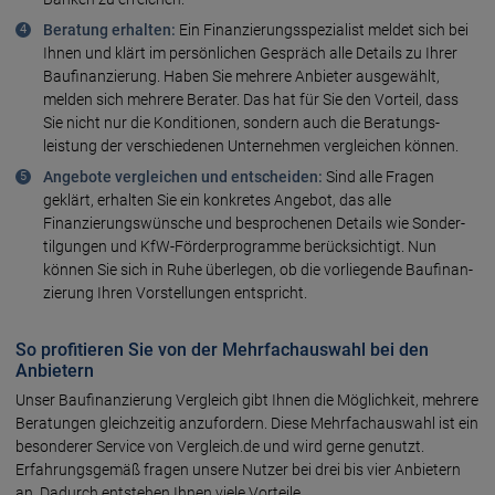
Beratung erhalten:
Ein Finanzierungs­spezialist meldet sich bei
Ihnen und klärt im persön­lichen Gespräch alle Details zu Ihrer
Bau­finanzierung. Haben Sie mehrere Anbieter ausgewählt,
melden sich mehrere Berater. Das hat für Sie den Vorteil, dass
Sie nicht nur die Konditionen, sondern auch die Beratungs­
leistung der verschiedenen Unternehmen vergleichen können.
Angebote
vergleichen und entscheiden:
Sind alle Fragen
geklärt, erhalten Sie ein konkretes Angebot, das alle
Finanzierungs­wünsche und besprochenen Details wie Sonder­
tilgungen und KfW-Förder­programme berücksichtigt. Nun
können Sie sich in Ruhe überlegen, ob die vorliegende Baufinan­
zierung Ihren Vorstellungen entspricht.
So profitieren Sie von der Mehrfachauswahl bei den
Anbietern
Unser Bau­finanzierung Vergleich gibt Ihnen die Möglichkeit, mehrere
Beratungen gleich­zeitig anzufordern. Diese Mehrfach­auswahl ist ein
besonderer Service von Vergleich.de und wird gerne genutzt.
Erfahrungs­gemäß fragen unsere Nutzer bei drei bis vier Anbietern
an. Dadurch entstehen Ihnen viele Vorteile.