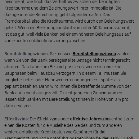
beschreibt, wie hoch das Verhältnis zwischen der benötigten
Kreditsumme und dem Beleihungswert Ihrer Immobilie ist. Die
dazugehörende Berechnung geht folgendermaßen: Das
Fremdkapital, also die Kreditsumme, wird durch den Beleihungswert
geteilt. Wenn ein Beleihungsauslauf von unter 60 % herauskommt,
ist das gut, weil viele Banken bei einem höheren Beleihungsauslauf
von einer Immobilienfinanzierung absehen.
Bereitstellungszinsen:
Sie müssen
Bereitstellungszinsen
zahlen,
wenn Sie von der Bank bereitgestellte Beträge nicht termingerecht
abrufen. Das kann zum Beispiel passieren, wenn sich einzelne
Bauphasen beim Hausbau verzögern. In diesem Fall müssen Sie
mögliche Liefer- oder Handwerkerrechnungen erst später als
geplant bezahlen. Dann wird Ihnen die betreffende Summe von der
Bank auch nicht ausgezahlt. Die entgangenen Zinseinnahmen
lassen sich Banken mit Bereitstellungszinsen in Höhe von 3 % pro
Jahr ersetzen.
Effektivzins:
Der Effektivzins oder
effektive Jahreszins
enthält zum
einen die Kosten für die Ausleihe des Geldes und zum anderen
weitere anfallende Kreditkosten wie Gebühren für die
Kreditvermittlung und Kontoführungsgebühren bei der Bank. Er soll