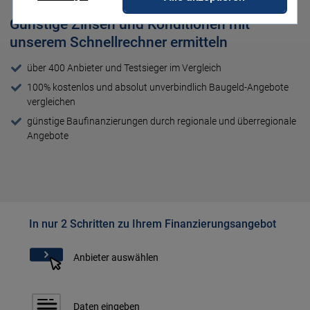
Günstige Zinsen und Konditionen mit
unserem Schnellrechner ermitteln
über 400 Anbieter und Testsieger im Vergleich
100% kostenlos und absolut unverbindlich Baugeld-Angebote
vergleichen
günstige Baufinanzierungen durch regionale und überregionale
Angebote
In nur 2 Schritten zu Ihrem Finanzierungsangebot
Anbieter auswählen
Daten eingeben