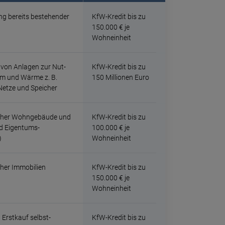
ung bereits beste­hen­der
KfW-Kredit bis zu
150.000 € je
Wohnein­heit
 von Anla­gen zur Nut­
KfW-Kredit bis zu
rom und Wärme z. B.
150 Millio­nen Euro
Netze und Speicher
icher Wohn­gebäude und
KfW-Kredit bis zu
nd Eigentums­
100.000 € je
)
Wohnein­heit
cher Immo­bilien
KfW-Kredit bis zu
)
150.000 € je
Wohnein­heit
Erst­kauf selbst­
KfW-Kredit bis zu