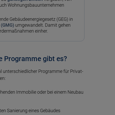
s auch Wohnungsbauunternehmen
tende Gebäudeenergiegesetz (GEG) in
 (GMG)
umgewandelt. Damit gehen
Fördermaßnahmen einher.
e Programme gibt es?
l unter­schied­licher Pro­gramme für Privat­
en:
e­henden Immo­bilie oder bei einem Neu­bau
­ten Sanie­rung eines Gebäu­des