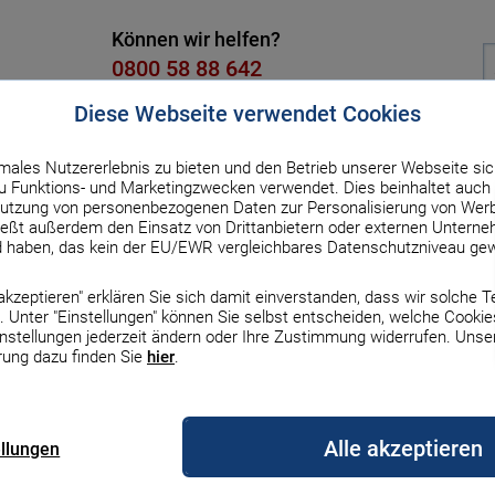
Können wir helfen?
0800 58 88 642
Kostenlos, Mo. bis Fr. von 8 bis 18
Diese Webseite verwendet Cookies
males Nutzererlebnis zu bieten und den Betrieb unserer Webseite sic
dit
Versicherung
Strom & Gas
DSL & Handy
Üb
 Funktions- und Marketingzwecken verwendet. Dies beinhaltet auch 
utzung von personenbezogenen Daten zur Personalisierung von Werb
ßt außerdem den Einsatz von Drittanbietern oder externen Unterneh
-Förderung
d haben, das kein der EU/EWR vergleichbares Datenschutzniveau gew
ur Übersicht
e akzeptieren" erklären Sie sich damit einverstanden, dass wir solche 
rblick: Kredite,
 Unter "Einstellungen" können Sie selbst entscheiden, welche Cookie
Zinsen & Rechner
Zinsen & Rechner
Zinsen und Rechner
Gas
DSL
Auto & Haftpflicht
Finanzierung
Börse
Auto
Erneuerbare Energien
Top-Handys mit Vertr
Haus
instellungen jederzeit ändern oder Ihre Zustimmung widerrufen. Unse
g
rung dazu finden Sie
hier
.
le Bauzinsen
le Sparzinsen
zinsen
gleich
rgleich
z Versicherung
Darlehensarten im
MSCI-World-ETF
Autofinanzierung
Erneuerbare Energien
iPhone 17
Bauherrenhaftpflicht
rgibt zins­günstige Kredite und Zu­
rgleich
Überblick
Vergleich
Alle akzeptieren
 oder kaufen oder eine energe­tische
ellungen
nsen-Prognose
geldzinsen
rechner
s Vergleich
etanbieter wechseln
Europa-ETFs
Auto-Leasing
Wärmepumpe
iPhone 16
nen einen Über­blick über die KfW-