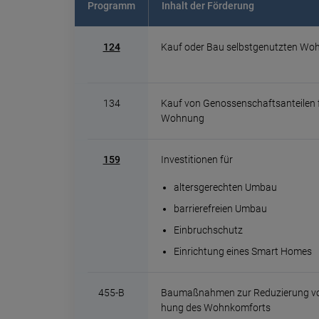
Programm
Inhalt der Förderung
124
Kauf oder Bau selbst­genutzten Wo
134
Kauf von Genossen­schafts­anteilen f
Wohnung
159
Investitionen für
alters­gerechten Umbau
barriere­freien Umbau
Einbruch­schutz
Einrich­tung eines Smart Homes
455-B
Baumaß­nahmen zur Redu­zierung von
hung des Wohn­kom­forts