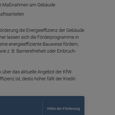
liche Maß­nahmen am Gebäu­de
ftsanteilen
rde­rung die Energie­effi­zienz der Gebäu­de
her lassen sich die Förder­pro­gramme in
ine energie­effi­ziente Bau­weise för­dern,
z. B. Barriere­frei­heit oder Ein­bruch­
ck über das aktuelle Ange­bot der KfW-
fi­zienz ist, desto höher fällt der Kredit­
Höhe der Förde­rung