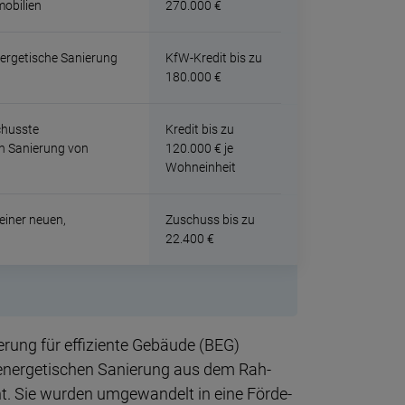
o­bilien
270.000 €
nergetische Sanierung
KfW-Kredit bis zu
180.000 €
chusste
Kredit bis zu
n Sanierung von
120.000 € je
Wohnein­heit
einer neuen,
Zuschuss bis zu
22.400 €
rung für effi­ziente Gebäude (BEG)
erge­tischen Sanie­rung aus dem Rah­
nt. Sie wurden umgewandelt in eine Förde­