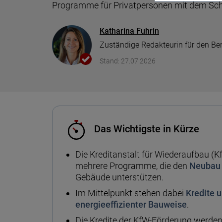
Vergleich
Kf
Programme für Privat­personen mit dem Sch
we
Depot Vergleich
Autokredit Vergleich
Gewerbestrom Vergleich
iPhone mit Vertrag
Baufi
Tages
Kredi
Gasan
Katharina Fuhrin
Berufsunfähigkeitsversicherung
Zuständige Redakteurin für den Be
Sc
ETF Vergleich
Auto-Leasing Vergleich
Stromanbieter wechseln
Prepaid Vergleich
Tilgu
Festge
Kredit
Gaspr
Stand: 27.07.2026
Krankentagegeld
Daten
Pr
ETF Sparplan Vergleich
Firmenkredit
Strompreise
Datentarife Vergleich
Wie vi
leiste
Immobilien Investment
Heizstrom Vergleich
Das Wichtigste in Kürze
KfW Z
Girokonto Vergleich
Die Kreditanstalt für Wiederaufbau (K
Immob
mehrere Programme, die den
Neuba
Gebäude unterstützen.
Kreditkarten Vergleich
Im Mittelpunkt stehen dabei
Kredite 
energieeffizienter Bauweise
.
Die Kredite der KfW-Förderung werde