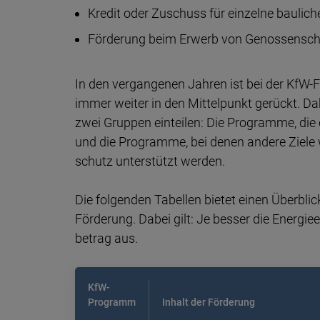
Kredit oder Zu­schuss für einzel­ne bau­
Förderung beim Erwerb von Genossenscha
In den vergan­genen Jahren ist bei der KfW-Fö
immer weiter in den Mittel­punkt gerückt. Da
zwei Gruppen ein­tei­len: Die Pro­gramme, die e
und die Programme, bei denen andere Ziele wie 
schutz unter­stützt werden.
Die folgenden Tabel­len bietet einen Über­bli
Förde­rung. Dabei gilt: Je besser die Energie­ef
betrag aus.
KfW-
Programm
Inhalt der Förderung