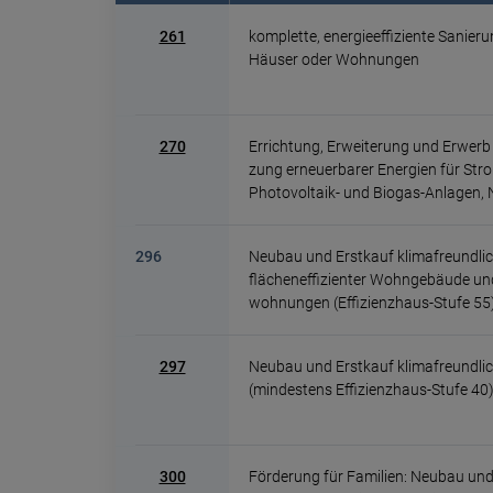
261
komplette, energie­effi­ziente Sanie­r
Häuser oder Wohnun­gen
270
Errichtung, Erwei­te­rung und Erwerb
zung erneuer­barer Ener­gien für St
Photo­voltaik- und Biogas-Anlagen, 
296
Neubau und Erstkauf klima­freundl
flächen­effizienter Wohn­gebäude u
wohnungen (Effizienzhaus-Stufe 55
297
Neubau und Erst­kauf klima­freund­li
(mindestens Effizienzhaus-Stufe 40
300
Förderung für Familien: Neubau und 