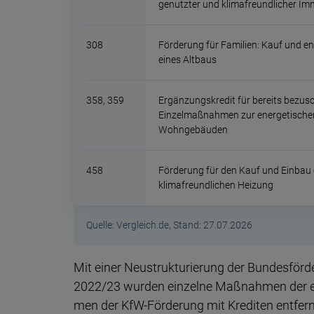
genutzter und klima­freund­licher Imm
308
Förderung für Familien: Kauf und e
eines Altbaus
358, 359
Ergänzungskredit für bereits bezus
Einzelmaßnahmen zur energetische
Wohngebäuden
458
Förderung für den Kauf und Einbau 
klimafreundlichen Heizung
Quelle: Vergleich.de, Stand: 27.07.2026
Mit einer Neustrukturierung der Bundes­förde
2022/23 wurden einzelne Maß­nahmen der en
men der KfW-Förde­rung mit Kredi­ten entfer