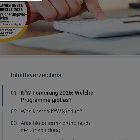
Handyvertrag kündigen
r
Ablauf Hauskauf
50.000 Euro anlegen
Kredit für Rentner
Gas sparen
ng
Wie viel Mbit brauche ich?
Musterdepot
Sanierungskredit
Heizkosten
erung
Firmendepot
50.000 Euro Kredit
Festgeld anlegen
Inhaltsverzeichnis
KfW-Förderung 2026: Welche
Sparen für Kinder
Programme gibt es?
Was kosten KfW-Kredite?
Altersvorsorge
Anschlussfinanzierung nach
der Zinsbindung