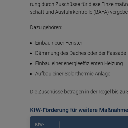
rung durch Zuschüs­se für diese Einzel­maß­
schaft und Aus­fuhr­kontrolle (BAFA) verge­b
Dazu gehören:
Einbau neuer Fenster
Dämmung des Daches oder der Fassade
Einbau einer energie­effizienten Heizung
Aufbau einer Solar­thermie-Anlage
Die Zuschüsse betra­gen in der Regel bis zu 
KfW-Förderung für weitere Maßnahme
KfW-