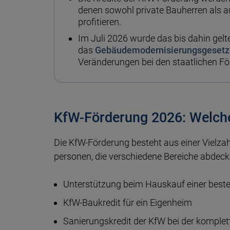
denen sowohl private Bauherren al
profitieren.
Im Juli 2026 wurde das bis dahin gel
das
Gebäudemodernisierungsgesetz
Veränderungen bei den staatlichen 
KfW-Förderung 2026: Welch
Die KfW-Förde­rung besteht aus einer Viel­zah
personen, die verschie­dene Bereiche ab­deck
Unter­stüt­zung beim Haus­kauf einer best
KfW-Bau­kredit für ein Eigen­heim
Sanie­rungs­kredit der KfW bei der komplet