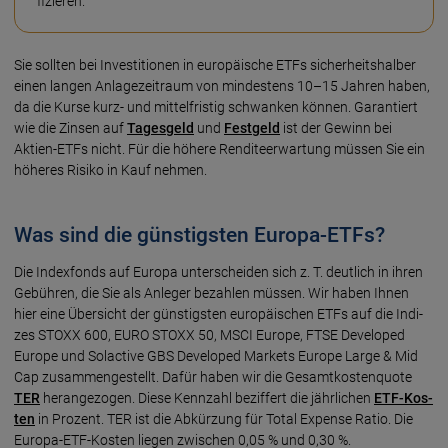
fi­zie­ren.
Sie sollten bei Investi­tio­nen in euro­päi­sche ETFs sicher­heits­hal­ber
einen langen Anlage­zeit­raum von mindes­tens 10–15 Jah­ren ha­ben,
da die Kurse kurz- und mittel­fris­tig schwan­ken kön­nen. Garan­tiert
wie die Zin­sen auf
Tages­geld
und
Fest­geld
ist der Gewinn bei
Aktien-ETFs nicht. Für die hö­here Rendite­er­war­tung müs­sen Sie ein
höhe­res Risi­ko in Kauf neh­men.
Was sind die günstigsten Europa-ETFs?
Die Index­fonds auf Europa unter­schei­den sich z. T. deut­lich in ihren
Ge­büh­ren, die Sie als An­le­ger bezah­len müs­sen. Wir ha­ben Ih­nen
hier eine Über­sicht der güns­tigs­ten euro­päi­schen ETFs auf die Indi­
zes STOXX 600, EURO STOXX 50, MSCI Euro­pe, FTSE Deve­loped
Euro­pe und Sol­acti­ve GBS Deve­loped Mar­kets Euro­pe Large & Mid
Cap zusammen­ge­stellt. Dafür haben wir die Gesamt­kos­ten­quote
TER
heran­ge­zo­gen. Diese Kenn­zahl be­zif­fert die jähr­li­chen
ETF-Kos­
ten
in Pro­zent. TER ist die Ab­kür­zung für Total Expen­se Ra­tio. Die
Euro­pa-ETF-Kos­ten liegen zwi­schen 0,05 % und 0,30 %.