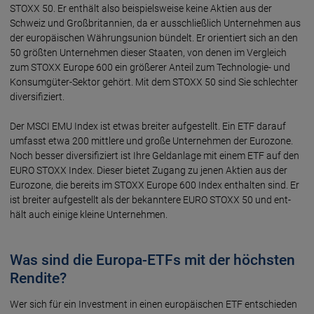
STOXX 50. Er ent­hält also bei­spiels­weise keine Ak­tien aus der
Schweiz und Groß­britan­nien, da er aus­schließ­lich Unter­neh­men aus
der euro­päi­schen Währungs­union bün­delt. Er orien­tiert sich an den
50 größ­ten Unter­neh­men dieser Staa­ten, von denen im Ver­gleich
zum STOXX Europe 600 ein größe­rer An­teil zum Techno­lo­gie- und
Konsum­gü­ter-Sek­tor ge­hört. Mit dem STOXX 50 sind Sie schlech­ter
diver­si­fi­ziert.
Der MSCI EMU Index ist etwas brei­ter auf­ge­stellt. Ein ETF da­rauf
um­fasst etwa 200 mitt­lere und große Unter­neh­men der Euro­zone.
Noch bes­ser diver­sifi­ziert ist Ihre Geld­an­lage mit einem ETF auf den
EURO STOXX Index. Dieser bie­tet Zu­gang zu jenen Ak­tien aus der
Euro­zone, die be­reits im STOXX Europe 600 Index ent­hal­ten sind. Er
ist brei­ter auf­ge­stellt als der bekann­te­re EURO STOXX 50 und ent­
hält auch eini­ge kleine Unter­neh­men.
Was sind die Europa-ETFs mit der höchsten
Rendite?
Wer sich für ein Invest­ment in einen euro­päi­schen ETF entschie­den