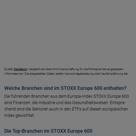
Quelle:
Zendepot
| Vergleich.de übernimmt keine Haftung für die Richtigkeit der angezeigten
Informationen. Die dargestellten Daten stellen keine Anlageberatung oder Kaufempfehlung dar.
Welche Branchen sind im STOXX Europe 600 enthalten?
Die führen­den Bran­chen aus dem Europa-Index STOXX Euro­pe 600
sind Finanzen, die In­dus­trie und das Gesund­heits­we­sen. Ent­spre­
chend sind die Sek­to­ren auch in den ETFs auf diesen euro­päi­schen
Index gewich­tet.
Die Top-Branchen im STOXX Europe 600