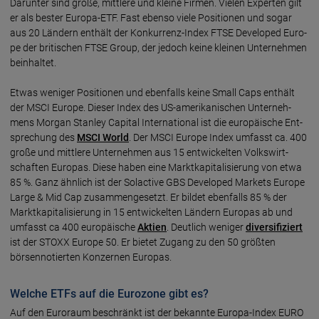
Darun­ter sind große, mittle­re und klei­ne Fir­men. Vie­len Exper­ten gilt
er als bes­ter Euro­pa-ETF. Fast eben­so vie­le Posi­tio­nen und so­gar
aus 20 Län­dern ent­hält der Konkur­renz-In­dex FTSE Deve­loped Euro­
pe der briti­schen FTSE Group, der je­doch keine klei­nen Unter­neh­men
bein­hal­tet.
Etwas weni­ger Posi­tio­nen und eben­falls keine Small Caps ent­hält
der MSCI Euro­pe. Dieser Index des US-ameri­kani­schen Unter­neh­
mens Mor­gan Stan­ley Capi­tal Inter­natio­nal ist die euro­päi­sche Ent­
spre­chung des
MSCI World
. Der MSCI Europe In­dex um­fasst ca. 400
große und mitt­le­re Unter­neh­men aus 15 entwickel­ten Volks­wirt­
schaf­ten Euro­pas. Diese haben eine Markt­kapita­li­sie­rung von etwa
85 %. Ganz ähn­lich ist der Sol­active GBS Deve­loped Mar­kets Euro­pe
Lar­ge & Mid Cap zusam­men­ge­setzt. Er bil­det eben­falls 85 % der
Markt­kapi­tali­sierung in 15 entwickel­ten Län­dern Euro­pas ab und
um­fasst ca 400 euro­päi­sche
Ak­tien
. Deut­lich weni­ger
diversi­fi­ziert
ist der STOXX Europe 50. Er bie­tet Zu­gang zu den 50 größ­ten
börsen­notier­ten Kon­zer­nen Euro­pas.
Welche ETFs auf die Eurozone gibt es?
Auf den Euro­raum be­schränkt ist der be­kann­te Euro­pa-Index EURO