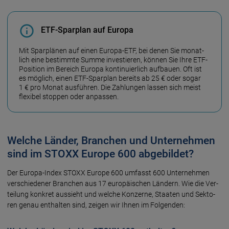
ETF-Sparplan auf Europa
Mit Spar­plä­nen auf einen Europa-ETF, bei denen Sie monat­
lich eine be­stimm­te Summe inves­tie­ren, können Sie Ihre ETF-
Posi­tion im Be­reich Europa konti­nuier­lich auf­bau­en. Oft ist
es mög­lich, einen ETF-Spar­plan be­reits ab 25 € oder sogar
1 € pro Mo­nat aus­füh­ren. Die Zah­lun­gen las­sen sich meist
flexi­bel stop­pen oder anpas­sen.
Welche Länder, Branchen und Unternehmen
sind im STOXX Europe 600 abgebildet?
Der Europa-Index STOXX Euro­pe 600 umfasst 600 Unter­neh­men
verschie­de­ner Bran­chen aus 17 euro­päi­schen Län­dern. Wie die Ver­
tei­lung kon­kret aus­sieht und wel­che Kon­zer­ne, Staa­ten und Sekto­
ren genau ent­hal­ten sind, zei­gen wir Ih­nen im Fol­gen­den: