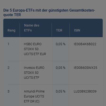
Die 5 Europa-ETFs mit der günstigsten Gesamt­kosten­
quote TER
Name des
Rang
ETFs
TER
ISIN
1
HSBC EURO
0,05 %
IE00B4K6B022
STOXX 50
UCITS ETF EUR
2
Invesco EURO
0,05 %
IE00B60SWX25
STOXX 50
UCITS ETF
3
Amundi Prime
0,05 %
LU2089238039
Europe UCITS
ETF DR (C)