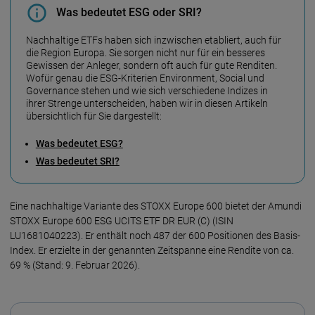
Was bedeutet ESG oder SRI?
Nach­hal­tige ETFs haben sich inzwi­schen eta­bliert, auch für
die Re­gion Europa. Sie sor­gen nicht nur für ein bes­se­res
Gewis­sen der An­le­ger, son­dern oft auch für gute Rendi­ten.
Wo­für genau die ESG-Krite­rien Environ­ment, Social und
Gover­nance stehen und wie sich verschie­dene Indi­zes in
ihrer Stren­ge unter­schei­den, haben wir in diesen Arti­keln
über­sicht­lich für Sie dar­ge­stellt:
Was bedeutet ESG?
Was bedeutet SRI?
Eine nach­haltige Varian­te des STOXX Europe 600 bietet der Amundi
STOXX Europe 600 ESG UCITS ETF DR EUR (C) (ISIN
LU1681040223). Er ent­hält noch 487 der 600 Posi­tio­nen des Basis-
Index. Er erziel­te in der genann­ten Zeit­span­ne eine Rendi­te von ca.
69 % (Stand: 9. Februar 2026).