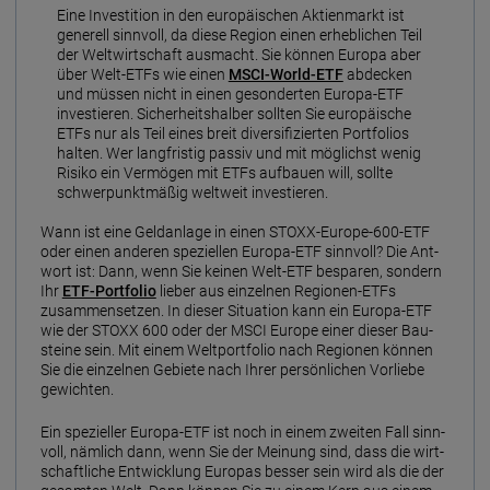
Eine Investi­tion in den euro­päi­schen Aktien­markt ist
generell sinn­voll, da diese Region einen erheb­li­chen Teil
der Welt­wirt­schaft aus­macht. Sie kön­nen Euro­pa aber
über Welt-ETFs wie einen
MSCI-World-ETF
ab­decken
und müs­sen nicht in einen geson­der­ten Europa-ETF
inves­tie­ren. Sicherheits­halber sollten Sie euro­päi­sche
ETFs nur als Teil eines breit diversi­fi­zier­ten Port­folios
hal­ten. Wer lang­fris­tig passiv und mit mög­lichst wenig
Risiko ein Vermö­gen mit ETFs auf­bau­en will, soll­te
schwer­punkt­mäßig weltweit inves­tie­ren.
Wann ist eine Geldan­lage in einen STOXX-Europe-600-ETF
oder einen anderen speziellen Europa-ETF sinn­voll? Die Ant­
wort ist: Dann, wenn Sie keinen Welt-ETF be­sparen, son­dern
Ihr
ETF-Port­folio
lieber aus einzel­nen Regio­nen-ETFs
zusammen­setzen. In dieser Situation kann ein Europa-ETF
wie der STOXX 600 oder der MSCI Euro­pe einer dieser Bau­
steine sein. Mit einem Welt­port­folio nach Regio­nen kön­nen
Sie die einzel­nen Gebie­te nach Ihrer persön­li­chen Vor­liebe
gewich­ten.
Ein speziel­ler Europa-ETF ist noch in einem zwei­ten Fall sinn­
voll, näm­lich dann, wenn Sie der Mei­nung sind, dass die wirt­
schaft­liche Ent­wick­lung Euro­pas bes­ser sein wird als die der