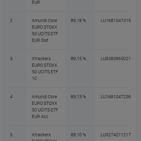
EUR
2
Amundi Core
89,18 %
LU1681047319
EURO STOXX
50 UCITS ETF
EUR Dist
3
Xtrackers
89,15 %
LU0380865021
EURO STOXX
50 UCITS ETF
1C
4
Amundi Core
89,13 %
LU1681047236
EURO STOXX
50 UCITS ETF
EUR Acc
5
Xtrackers
89,10 %
LU0274211217