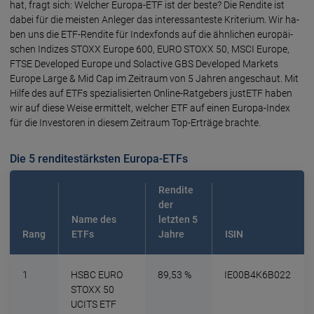
hat, fragt sich: Wel­cher Euro­pa-ETF ist der bes­te? Die Rendi­te ist
dabei für die meis­ten Anle­ger das interes­san­tes­te Krite­rium. Wir ha­
ben uns die ETF-Ren­di­te für Index­fonds auf die ähn­li­chen euro­päi­
schen Indi­zes STOXX Europe 600, EURO STOXX 50, MSCI Europe,
FTSE Developed Europe und Solactive GBS Developed Markets
Europe Large & Mid Cap im Zeitraum von 5 Jah­ren ange­schaut. Mit
Hil­fe des auf ETFs speziali­sier­ten Online-Rat­ge­bers justETF haben
wir auf diese Weise ermit­telt, wel­cher ETF auf einen Europa-Index
für die Inves­to­ren in diesem Zeit­raum Top-Er­trä­ge brach­te.
Die 5 renditestärksten Europa-ETFs
Rendite
der
Name des
letzten 5
Rang
ETFs
Jahre
ISIN
1
HSBC EURO
89,53 %
IE00B4K6B022
STOXX 50
UCITS ETF