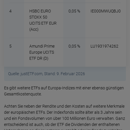
4
HSBC EURO
0,05 %
IE000MWUQBJ0
STOXX 50
UCITS ETF EUR
(Acc)
5
Amundi Prime
0,05 %
LU1931974262
Europe UCITS
ETF DR (D)
Quelle: justETF.com, Stand: 9. Februar 2026
Es gibt weitere ETFs auf Europa-Indizes mit einer ebenso günstigen
Gesamtkostenquote.
Achten Sie neben der Ren­dite und den Kos­ten auf wei­te­re Merk­ma­le
der euro­päi­schen ETFs. Der Index­fonds soll­te äl­ter als 3 Jahre sein
und ein Fonds­volu­men von über 100 Millio­nen Euro verwal­ten. Ganz
ent­schei­dend ist auch, ob der ETF die Divi­den­den der ent­hal­ten­en