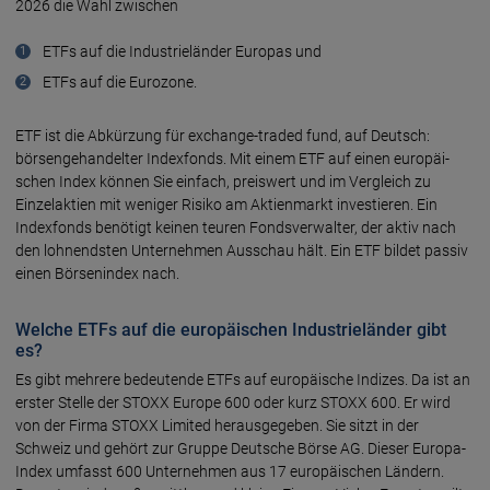
2026 die Wahl zwi­schen
ETFs auf die Industrie­län­der Euro­pas und
ETFs auf die Euro­zone.
ETF ist die Abkür­zung für ex­change-tra­ded fund, auf Deutsch:
börsen­gehan­del­ter Index­fonds. Mit einem ETF auf einen europäi­
schen In­dex kön­nen Sie ein­fach, preis­wert und im Ver­gleich zu
Einzel­akti­en mit weni­ger Risi­ko am Aktien­markt inves­tie­ren. Ein
Index­fonds benö­tigt kei­nen teu­ren Fonds­ver­wal­ter, der aktiv nach
den loh­nends­ten Unter­neh­men Aus­schau hält. Ein ETF bil­det pas­siv
einen Bör­sen­in­dex nach.
Welche ETFs auf die europäischen Industrieländer gibt
es?
Es gibt mehre­re bedeu­ten­de ETFs auf euro­päi­sche Indi­zes. Da ist an
ers­ter Stel­le der STOXX Europe 600 oder kurz STOXX 600. Er wird
von der Firma STOXX Limi­ted heraus­ge­ge­ben. Sie sitzt in der
Schweiz und ge­hört zur Gruppe Deut­sche Bör­se AG. Dieser Euro­pa-
Index um­fasst 600 Unter­neh­men aus 17 euro­päi­schen Län­dern.