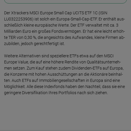
Der Xtrackers MSCI Europe Small Cap UCITS ETF 1C (ISIN
LU0322253906) ist solch ein Europa-Small-Cap-ETF. Er ent­hält aus­
schließ­lich kleine euro­päi­sche Wer­te. Der ETF ver­wal­tet mit ca. 3
Milliarden Euro ein gro­ßes Fonds­ver­mö­gen. Er hat eine leicht er­höh­
te TER von 0,30 %, die an­ge­sichts des Auf­wan­des, kleine Fir­men ab­
zu­bil­den, je­doch ge­recht­fer­tigt ist.
Weite­re Alter­na­ti­ven sind speziel­lere ETFs etwa auf den MSCI
Europe Value, die auf eine höhe­re Ren­di­te von Quali­täts­unter­neh­
men set­zen. Zum Kauf ste­hen zudem Divi­den­den-ETFs auf Europa,
die Konzer­ne mit hohen Aus­schüttun­gen an die Aktio­näre bein­hal­
ten. Auch ETFs auf Immo­bilien­gesell­schaf­ten in Euro­pa sind eine
Mög­lich­keit. Alle diese Index­fonds haben den Nach­teil, dass sie eine
gerin­ge­re Diversi­fika­tion Ihres Port­folios nach sich zie­hen.