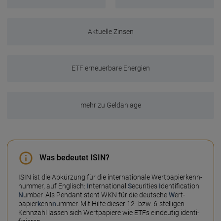
Aktuelle Zinsen
ETF erneuerbare Energien
mehr zu Geldanlage
Was bedeutet ISIN?
ISIN ist die Ab­kür­zung für die inter­natio­nale Wert­papier­kenn­
num­mer, auf Eng­lisch:
I
nter­natio­nal
S
ecurities
I
denti­fica­tion
N
umber. Als Pendant steht WKN für die deut­sche
W
ert­
papier
k
enn
n
ummer. Mit Hil­fe dieser 12- bzw. 6-stelli­gen
Kenn­zahl las­sen sich Wert­papie­re wie ETFs ein­deu­tig identi­