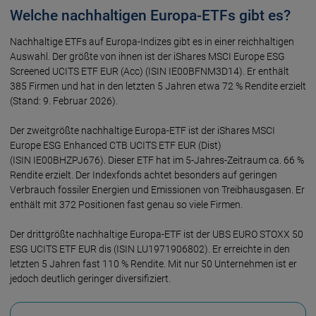
Welche nachhaltigen Europa-ETFs gibt es?
Nach­hal­tige ETFs auf Europa-Indi­zes gibt es in einer reich­hal­ti­gen
Aus­wahl. Der größ­te von ihnen ist der iShares MSCI Europe ESG
Screened UCITS ETF EUR (Acc) (ISIN IE00BFNM3D14). Er enthält
385 Firmen und hat in den letzten 5 Jahren etwa 72 % Rendite erzielt
(Stand: 9. Februar 2026).
Der zweitgrößte nachhaltige Europa-ETF ist der iShares MSCI
Europe ESG Enhanced CTB UCITS ETF EUR (Dist)
(ISIN IE00BHZPJ676). Dieser ETF hat im 5-Jahres-Zeitraum ca. 66 %
Ren­dite er­zielt. Der Indexfonds achtet besonders auf geringen
Verbrauch fossiler Energien und Emissionen von Treibhausgasen. Er
ent­hält mit 372 Positionen fast genau so viele Firmen.
Der drittgrößte nachhaltige Europa-ETF ist der UBS EURO STOXX 50
ESG UCITS ETF EUR dis (ISIN LU1971906802). Er erreichte in den
letzten 5 Jahren fast 110 % Rendite. Mit nur 50 Unternehmen ist er
jedoch deutlich geringer diversifiziert.