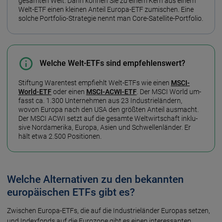
gesam­ten Welt. Dann kön­nen Sie zu einem Kern aus einem
Welt-ETF einen klei­nen An­teil Europa-ETF zu­mischen. Eine
sol­che Port­folio-Strate­gie nennt man Core-Satel­lite-Port­folio.
Welche Welt-ETFs sind empfehlenswert?
Stiftung Waren­test empfiehlt Welt-ETFs wie einen
MSCI-
World-ETF
oder einen
MSCI-ACWI-ETF
. Der MSCI World um­
fasst ca. 1.300 Unter­neh­men aus 23 Indus­trie­län­dern,
wovon Euro­pa nach den USA den größ­ten An­teil aus­macht.
Der MSCI ACWI setzt auf die gesam­te Welt­wirt­schaft inklu­
sive Nord­ameri­ka, Europa, Asien und Schwellen­län­der. Er
hält etwa 2.500 Posi­tio­nen.
Welche Alternativen zu den bekannten
europäischen ETFs gibt es?
Zwischen Euro­pa-ETFs, die auf die Industrie­län­der Euro­pas set­zen,
und Index­fonds auf die Euro­zone gibt es einen interes­san­ten