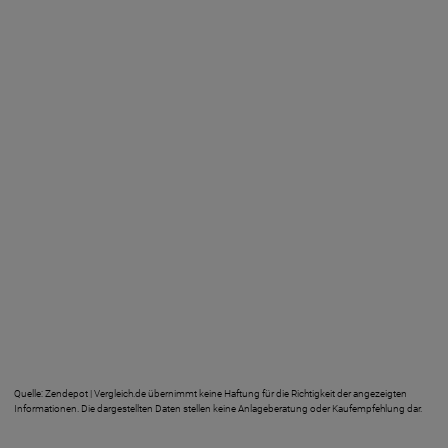
Quelle: Zendepot | Vergleich.de übernimmt keine Haftung für die Richtigkeit der angezeigten
Informationen. Die dargestellten Daten stellen keine Anlageberatung oder Kaufempfehlung dar.