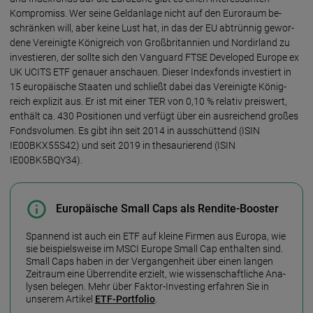
Kompro­miss. Wer seine Geld­an­lage nicht auf den Euro­raum be­
schrän­ken will, aber keine Lust hat, in das der EU ab­trün­nig gewor­
dene Vereinig­te König­reich von Groß­britan­nien und Nord­ir­land zu
inves­tie­ren, der soll­te sich den Vanguard FTSE Developed Europe ex
UK UCITS ETF genau­er an­schau­en. Die­ser Index­fonds inves­tiert in
15 euro­päi­sche Staa­ten und schließt da­bei das Vereinig­te König­
reich ex­pli­zit aus. Er ist mit einer TER von 0,10 % rela­tiv preis­wert,
ent­hält ca. 430 Posi­tio­nen und ver­fügt über ein aus­rei­chend großes
Fonds­volu­men. Es gibt ihn seit 2014 in aus­schüt­tend (ISIN
IE00BKX55S42) und seit 2019 in thesau­rie­rend (ISIN
IE00BK5BQY34).
Europäische Small Caps als Rendite-Booster
Spannend ist auch ein ETF auf kleine Firmen aus Europa, wie
sie bei­spiels­weise im MSCI Europe Small Cap ent­hal­ten sind.
Small Caps haben in der Ver­gan­gen­heit über einen lan­gen
Zeit­raum eine Über­ren­di­te er­zielt, wie wissen­schaft­liche Ana­
lysen bele­gen. Mehr über Faktor-Inves­ting er­fah­ren Sie in
unse­rem Arti­kel
ETF-Port­fo­lio
.