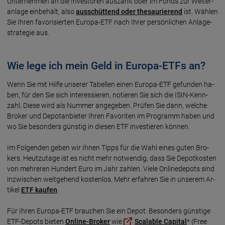
Unter­neh­men an die Inves­to­ren aus­zahlt oder im Fonds zur Weiter­
an­lage ein­be­hält, also
aus­schüt­tend oder thesau­rie­rend
ist. Wäh­len
Sie Ihren favo­risier­ten Europa-ETF nach Ihrer persön­lichen Anlage­
strate­gie aus.
Wie lege ich mein Geld in Europa-ETFs an?
Wenn Sie mit Hilfe unse­rer Tabel­len einen Euro­pa-ETF gefun­den ha­
ben, für den Sie sich interes­sie­ren, notie­ren Sie sich die ISIN-Kenn­
zahl. Diese wird als Num­mer ange­ge­ben. Prüfen Sie dann, wel­che
Broker und Depot­an­bie­ter Ihren Favo­riten im Pro­gramm ha­ben und
wo Sie beson­ders güns­tig in diesen ETF inves­tie­ren kön­nen.
Im Fol­gen­den ge­ben wir Ihnen Tipps für die Wahl eines guten Bro­
kers. Heut­zu­ta­ge ist es nicht mehr not­wen­dig, dass Sie Depot­kos­ten
von mehre­ren Hun­dert Euro im Jahr zah­len. Viele Online­de­pots sind
in­zwi­schen weit­ge­hend kosten­los. Mehr er­fah­ren Sie in unserem Ar­
ti­kel
ETF kau­fen
.
Für Ihren Euro­pa-ETF brauchen Sie ein Depot. Be­son­ders güns­tige
ETF-Depots bieten
On­line-Broker
wie
Scalable Capital
* (Free