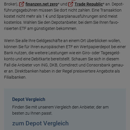
Broker),
finan­zen.net zero
* und
Trade Repub­lic
* an. Depot­
führungs­gebüh­ren müssen Sie dort nicht zah­len. Eine Trans­aktion
kos­tet nicht mehr als 1 € und Spar­plan­aus­füh­run­gen sind meist
kosten­los. Wäh­len Sie den Depot­an­bie­ter, bei dem Sie Ihren favo­
risier­ten ETF am güns­tigs­ten bekom­men.
Wenn Sie alle Ihre Geld­geschäf­te an einem Ort über­blicken wol­len,
kön­nen Sie für Ihren euro­päi­schen ETF ein Wert­papier­de­pot bei einer
Bank nut­zen, die weite­re Leis­tun­gen wie ein Giro- oder Tages­geld­
konto und eine Debit­kar­te bereit­stellt. Schauen Sie sich in diesem
Fall die An­bie­ter von ING, DKB, Com­direct und Consors­bank genau­
er an. Direkt­ban­ken haben in der Regel preis­werte­re Ange­bo­te als
Filial­ban­ken.
Depot Vergleich
Finden Sie mit unserem Vergleich den Anbieter, der am
besten zu Ihnen passt.
zum Depot Vergleich