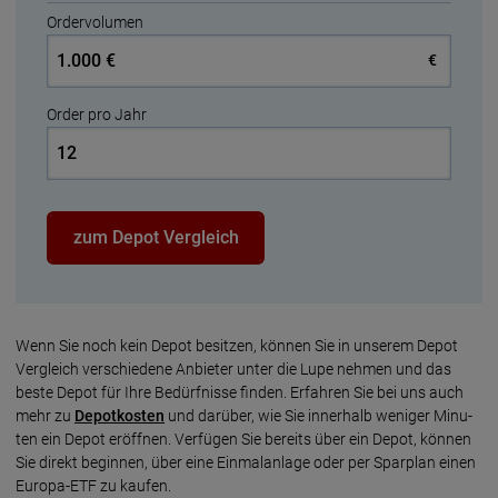
Ordervolumen
€
Order pro Jahr
zum Depot Vergleich
Wenn Sie noch kein De­pot besit­zen, kön­nen Sie in unse­rem Depot
Vergleich verschie­de­ne Anbie­ter un­ter die Lupe neh­men und das
beste Depot für Ihre Bedürf­nis­se fin­den. Erfahren Sie bei uns auch
mehr zu
Depot­kos­ten
und darüber, wie Sie innerhalb weniger Minu­
ten ein Depot eröff­nen. Verfü­gen Sie be­reits über ein Depot, können
Sie direkt begin­nen, über eine Ein­mal­an­lage oder per Spar­plan einen
Europa-ETF zu kau­fen.