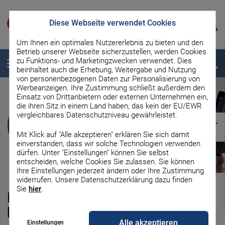
Diese Webseite verwendet Cookies
Um Ihnen ein optimales Nutzererlebnis zu bieten und den
Betrieb unserer Webseite sicherzustellen, werden Cookies
zu Funktions- und Marketingzwecken verwendet. Dies
Menü
Suche
beinhaltet auch die Erhebung, Weitergabe und Nutzung
von personenbezogenen Daten zur Personalisierung von
Werbeanzeigen. Ihre Zustimmung schließt außerdem den
Einsatz von Drittanbietern oder externen Unternehmen ein,
die ihren Sitz in einem Land haben, das kein der EU/EWR
vergleichbares Datenschutzniveau gewährleistet.
Mit Klick auf "Alle akzeptieren" erklären Sie sich damit
einverstanden, dass wir solche Technologien verwenden
dürfen. Unter "Einstellungen" können Sie selbst
entscheiden, welche Cookies Sie zulassen. Sie können
Ihre Einstellungen jederzeit ändern oder Ihre Zustimmung
widerrufen. Unsere Datenschutzerklärung dazu finden
Sie
hier
.
Europäische ETFs: Das sind die
besten ETFs auf Europa-Indizes
Alle akzeptieren
Einstellungen