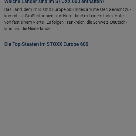
Welche Länder sind im STOXX 600 enthalten?
Das Land, dem im STOXX Euro­pe 600 In­dex am meis­ten Gewicht zu­
kommt, ist Groß­britan­nien plus Nordirland mit einem In­dex-An­teil
von fast einem Vier­tel. Es fol­gen Frank­reich, die Schweiz, Deutsch­
land und die Nieder­lan­de.
Die Top-Staaten im STOXX Europe 600