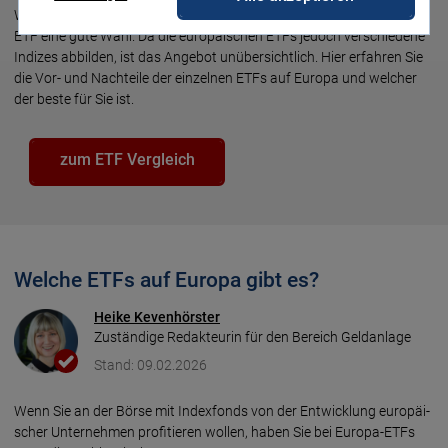
Wenn Sie in Ihre (Wahl-)Heimat inves­tie­ren möch­ten, ist ein Euro­pa-
ETF eine gute Wahl. Da die euro­päi­schen ETFs jedoch verschie­de­ne
Indi­zes ab­bil­den, ist das Ange­bot un­über­sicht­lich. Hier erfah­ren Sie
die Vor- und Nach­tei­le der einzel­nen ETFs auf Europa und wel­cher
der bes­te für Sie ist.
zum ETF Vergleich
Welche ETFs auf Europa gibt es?
Heike Kevenhörster
Zuständige Redakteurin für den Bereich Geldanlage
Stand: 09.02.2026
Wenn Sie an der Börse mit Index­fonds von der Ent­wick­lung euro­päi­
scher Unter­neh­men profi­tie­ren wol­len, ha­ben Sie bei Euro­pa-ETFs