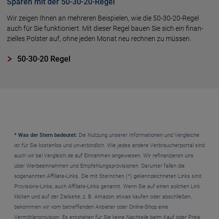
Sparen mit der 50-30-20-Regel
Wir zeigen Ihnen an mehre­ren Beispie­len, wie die 50-30-20-Regel
auch für Sie funk­tio­niert. Mit dieser Regel bauen Sie sich ein finan­
ziel­les Pols­ter auf, ohne jeden Monat neu rech­nen zu müs­sen.
50-30-20 Regel
* Was der Stern bedeutet:
Die Nutzung unserer Informationen und Vergleiche
ist für Sie kostenlos und unverbindlich. Wie jedes andere Verbraucherportal sind
auch wir bei Vergleich.de auf Einnahmen angewiesen. Wir refinanzieren uns
über Werbeeinnahmen und Empfehlungsprovisionen. Darunter fallen die
sogenannten Affiliate-Links. Die mit Sternchen (*) gekennzeichneten Links sind
Provisions-Links, auch Affiliate-Links genannt. Wenn Sie auf einen solchen Link
klicken und auf der Zielseite, z. B. Amazon, etwas kaufen oder abschließen,
bekommen wir vom betreffenden Anbieter oder Online-Shop eine
Vermittlerprovision. Es entstehen für Sie keine Nachteile beim Kauf oder Preis.