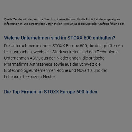
Quelle: Zendepot | Vergleich.de übernimmt keine Haftung für die Richtigkeit der angezeigten
Informationen. Die dargestellten Daten stellen keine Anlageberatung oder Kaufempfehlung dar.
Welche Unternehmen sind im STOXX 600 enthalten?
Die Unternehmen im Index STOXX Europe 600, die den größ­ten An­
teil aus­machen, wechseln. Stark ver­tre­ten sind das Technologie-
Unternehmen ASML aus den Nieder­landen, die britische
Pharmafirma Astrazeneca sowie aus der Schweiz die
Biotechnologieunternehmen Roche und Novartis und der
Lebensmittelkon­zern Nest­lé.
Die Top-Firmen im STOXX Europe 600 Index