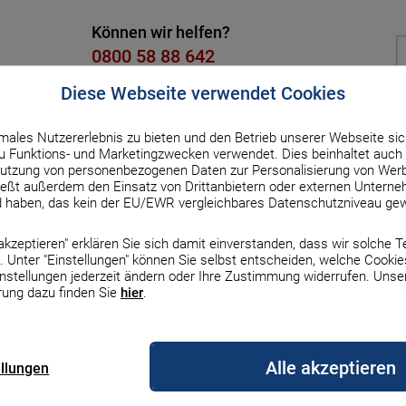
Können wir helfen?
0800 58 88 642
Kostenlos, Mo. bis Fr. von 8 bis 18
Diese Webseite verwendet Cookies
males Nutzererlebnis zu bieten und den Betrieb unserer Webseite sic
dit
Versicherung
Strom & Gas
DSL & Handy
Üb
 Funktions- und Marketingzwecken verwendet. Dies beinhaltet auch 
utzung von personenbezogenen Daten zur Personalisierung von Werb
ßt außerdem den Einsatz von Drittanbietern oder externen Unterneh
d haben, das kein der EU/EWR vergleichbares Datenschutzniveau gew
ur Übersicht
e akzeptieren" erklären Sie sich damit einverstanden, dass wir solche 
tsbedingungen
 Unter "Einstellungen" können Sie selbst entscheiden, welche Cookie
Zinsen & Rechner
Zinsen & Rechner
Zinsen und Rechner
Gas
DSL
Auto & Haftpflicht
Finanzierung
Börse
Auto
Erneuerbare Energien
Top-Handys mit Vertr
Haus
instellungen jederzeit ändern oder Ihre Zustimmung widerrufen. Unse
rung dazu finden Sie
hier
.
n Geschäftsbedingungen (AGB) der
informationen mbH (nachfolgend
le Bauzinsen
le Sparzinsen
zinsen
gleich
rgleich
z Versicherung
Darlehensarten im
MSCI-World-ETF
Autofinanzierung
Erneuerbare Energien
iPhone 17
Bauherrenhaftpflicht
rgleich
Überblick
Vergleich
Alle akzeptieren
ellungen
nsen-Prognose
geldzinsen
rechner
s Vergleich
etanbieter wechseln
Europa-ETFs
Auto-Leasing
Wärmepumpe
iPhone 16