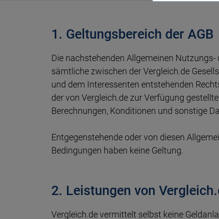
Vergleich
Kf
we
Depot Vergleich
Autokredit Vergleich
Gewerbestrom Vergleich
iPhone mit Vertrag
Baufi
Tages
Kredi
Gasan
1. Geltungsbereich der AGB
Berufsunfähigkeitsversicherung
Sc
ETF Vergleich
Auto-Leasing Vergleich
Stromanbieter wechseln
Prepaid Vergleich
Tilgu
Festge
Kredit
Gaspr
Die nachstehenden Allgemeinen Nutzungs- 
Krankentagegeld
Daten
sämtliche zwischen der Vergleich.de Gesell
Pr
ETF Sparplan Vergleich
Firmenkredit
Strompreise
Datentarife Vergleich
Wie vi
und dem Interessenten entstehenden Rechts
leiste
der von Vergleich.de zur Verfügung gestellte
Berechnungen, Konditionen und sonstige Da
Immobilien Investment
Heizstrom Vergleich
KfW Z
Entgegenstehende oder von diesen Allgem
Girokonto Vergleich
Bedingungen haben keine Geltung.
Immob
Kreditkarten Vergleich
2. Leistungen von Vergleich
Vergleich.de vermittelt selbst keine Geldan