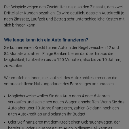
Die Beispiele zeigen den Zwei­drittel­zins, also den Zins­satz, den zwei
Drittel aller Kunden bezah­len. Es wird deut­lich, dass ein Auto­kredit je
nach Zins­satz, Lauf­zeit und Betrag sehr unter­schied­liche Kosten mit
sich bringen kann.
Wie lange kann ich ein Auto finanzieren?
Sie können einen Kredit für ein Auto in der Regel zwischen 12 und
84 Monate abzah­len. Einige Banken bieten darüber hinaus die
Möglich­keit, Lauf­zeiten bis zu 120 Monaten, also bis zu 10 Jahren,
zu wählen.
Wir empfeh­len Ihnen, die Lauf­zeit des Auto­kredi­tes immer an die
voraus­sicht­liche Nutzungs­dauer des Fahr­zeuges anzu­passen.
Möglicher­weise wollen Sie das Auto nach 4 oder 6 Jahren
verkaufen und sich einen neuen Wagen anschaf­fen. Wenn Sie das
Auto aber über 10 Jahre finan­zieren, zahlen Sie dann noch den
alten Auto­kredit ab und belas­ten Ihr Budget.
Oder Sie finan­zieren mit dem Kredit einen Gebraucht­wagen, der
bereits 10 oder 12 Jahre alt ist. Auch in diesem Fall kann es