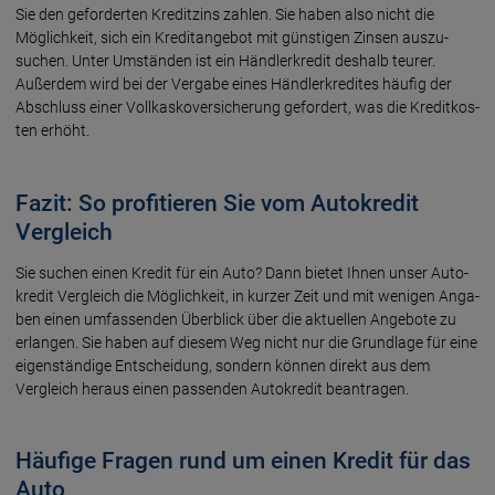
Sie den gefor­derten Kredit­zins zahlen. Sie haben also nicht die
Möglich­keit, sich ein Kredit­ange­bot mit günsti­gen Zinsen auszu­
suchen. Unter Umstän­den ist ein Händler­kredit deshalb teurer.
Außer­dem wird bei der Vergabe eines Händler­kre­dites häufig der
Abschluss einer Voll­kasko­versiche­rung gefordert, was die Kredit­kos­
ten erhöht.
Fazit: So profitieren Sie vom Autokredit
Vergleich
Sie suchen einen Kredit für ein Auto? Dann bietet Ihnen unser Auto­
kredit Vergleich die Möglich­keit, in kurzer Zeit und mit wenigen Anga­
ben einen umfassen­den Über­blick über die aktuel­len Ange­bote zu
erlan­gen. Sie haben auf diesem Weg nicht nur die Grund­lage für eine
eigen­stän­dige Entschei­dung, sondern können direkt aus dem
Vergleich heraus einen passen­den Auto­kredit bean­tra­gen.
Häufige Fragen rund um einen Kredit für das
Auto