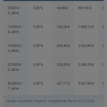
5.000 € /
5,39 %
94,96 €
697,60 €
Ca
5 Jahre
10.000 € /
5,39 %
162,26 €
1.682,72 €
Ca
6 Jahre
15.000 € /
5,39 %
243,40 €
2.524,80 €
Car
6 Jahre
20.000 € /
5,39 %
324,53 €
3.366,16 €
Ca
6 Jahre
30.000 € /
5,39 %
427,71 €
5.927,64 €
Ca
7 Jahre
Quelle: Autokredit Vergleich, Vergleich.de, Stand: 07.07.2026