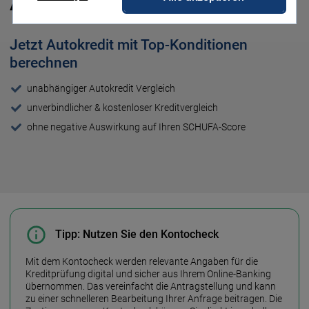
Auto
Jetzt Autokredit mit Top-Konditionen
berechnen
unabhängiger Autokredit Vergleich
unverbindlicher & kostenloser Kreditvergleich
ohne negative Auswirkung auf Ihren SCHUFA-Score
Tipp: Nutzen Sie den Kontocheck
Mit dem Kontocheck werden relevante Angaben für die
Kredit­prüfung digital und sicher aus Ihrem Online-Banking
über­nommen. Das vereinfacht die Antrag­stellung und kann
zu einer schnelleren Bear­beitung Ihrer Anfrage beitragen. Die