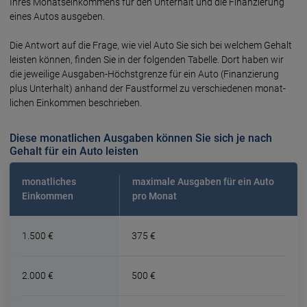
Ihres Monats­ein­kommens für den Unter­halt und die Finan­zierung
eines Autos aus­geben.
Die Antwort auf die Frage, wie viel Auto Sie sich bei welchem Gehalt
leis­ten können, finden Sie in der folgen­den Tabelle. Dort haben wir
die jewei­lige Ausgaben-Höchst­grenze für ein Auto (Finan­zierung
plus Unter­halt) anhand der Faust­formel zu verschie­denen monat­
lichen Einkom­men beschrie­ben.
Diese monatlichen Ausgaben können Sie sich je nach
Gehalt für ein Auto leisten
monatliches
maximale Ausgaben für ein Auto
Einkommen
pro Monat
1.500 €
375 €
2.000 €
500 €