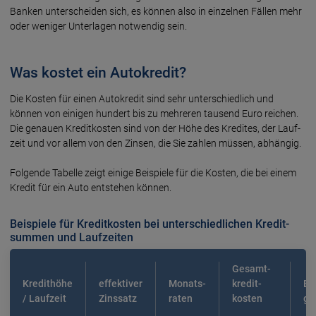
Banken unter­scheiden sich, es können also in einzelnen Fällen mehr
oder weniger Unter­lagen notwendig sein.
Was kostet ein Autokredit?
Die Kosten für einen Auto­kredit sind sehr unter­schied­lich und
können von einigen hundert bis zu mehre­ren tausend Euro reichen.
Die genauen Kredit­kos­ten sind von der Höhe des Kredites, der Lauf­
zeit und vor allem von den Zinsen, die Sie zahlen müssen, abhän­gig.
Folgende Tabelle zeigt einige Bei­spiele für die Kosten, die bei einem
Kredit für ein Auto entste­hen können.
Beispiele für Kreditkosten bei unter­schied­lichen Kredit­
summen und Laufzeiten
Gesamt­
Kredithöhe
effektiver
Monats­
kredit­
Ba
/ Laufzeit
Zins­satz
raten
kosten
ge