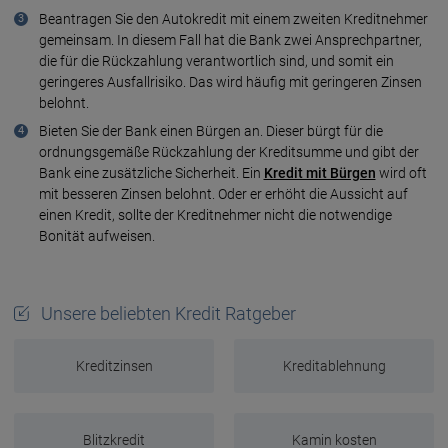
Beantragen Sie den Auto­kredit mit einem zweiten Kredit­nehmer
gemein­sam. In diesem Fall hat die Bank zwei Ansprech­partner,
die für die Rück­zah­lung verant­wort­lich sind, und somit ein
geringe­res Ausfall­risiko. Das wird häufig mit gerin­geren Zin­sen
belohnt.
Bieten Sie der Bank einen Bürgen an. Dieser bürgt für die
ordnungs­gemäße Rück­zahlung der Kredit­summe und gibt der
Bank eine zusätz­liche Sicher­heit. Ein
Kredit mit Bürgen
wird oft
mit besseren Zinsen belohnt. Oder er erhöht die Aus­sicht auf
einen Kredit, sollte der Kredit­nehmer nicht die notwen­dige
Bonität aufweisen.
Unsere beliebten Kredit Ratgeber
Kreditzinsen
Kreditablehnung
Blitzkredit
Kamin kosten