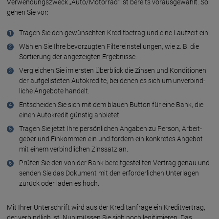
Verwendungs­zweck „Auto/Motorrad“ ist bereits voraus­ge­wählt. So
gehen Sie vor:
Tragen Sie den gewünschten Kredit­be­trag und eine Lauf­zeit ein.
Wählen Sie Ihre bevor­zug­ten Filter­ein­stel­lungen, wie z. B. die
Sortie­rung der ange­zeig­ten Ergeb­nisse.
Vergleichen Sie im ersten Über­blick die Zinsen und Kondi­tionen
der aufge­lis­te­ten Auto­kre­dite, bei denen es sich um unver­bind­
liche Ange­bote handelt.
Entscheiden Sie sich mit dem blauen Button für eine Bank, die
einen Auto­kredit günstig anbie­tet.
Tragen Sie jetzt Ihre persön­lichen Angaben zu Person, Arbeit­
geber und Ein­kom­men ein und fordern ein konkretes Angebot
mit einem verbind­lichen Zins­satz an.
Prüfen Sie den von der Bank bereit­ge­stellten Vertrag genau und
senden Sie das Dokument mit den erfor­der­lichen Unter­lagen
zurück oder laden es hoch.
Mit Ihrer Unter­schrift wird aus der Kredit­an­frage ein Kredit­ver­trag,
der verbind­lich ist. Nun müssen Sie sich noch legi­timie­ren. Das