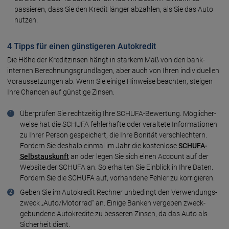
passieren, dass Sie den Kredit länger abzah­len, als Sie das Auto
nutzen.
4 Tipps für einen günstigeren Autokredit
Die Höhe der Kreditzinsen hängt in starkem Maß von den bank­
internen Berech­nungs­grund­lagen, aber auch von Ihren indi­viduel­len
Voraus­set­zun­gen ab. Wenn Sie einige Hinweise beach­ten, steigen
Ihre Chancen auf güns­tige Zinsen.
Überprüfen Sie recht­zeitig Ihre SCHUFA-Bewertung. Möglicher­
weise hat die SCHUFA fehler­hafte oder veral­tete Infor­ma­tionen
zu Ihrer Person gespei­chert, die Ihre Bonität verschlech­tern.
Fordern Sie deshalb einmal im Jahr die kosten­lose
SCHUFA-
Selbst­aus­kunft
an oder legen Sie sich einen Account auf der
Website der SCHUFA an. So erhalten Sie Einblick in Ihre Daten.
For­dern Sie die SCHUFA auf, vorhan­dene Fehler zu korri­gieren.
Geben Sie im Auto­kredit Rechner unbedingt den Verwen­dungs­
zweck „Auto/Motorrad“ an. Einige Banken verge­ben zweck­
gebun­dene Auto­kredite zu besse­ren Zinsen, da das Auto als
Sicher­heit dient.