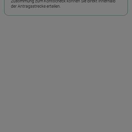
Zustimmung zum Konto­check können Sie direkt innerhalb
der Antrags­strecke erteilen.