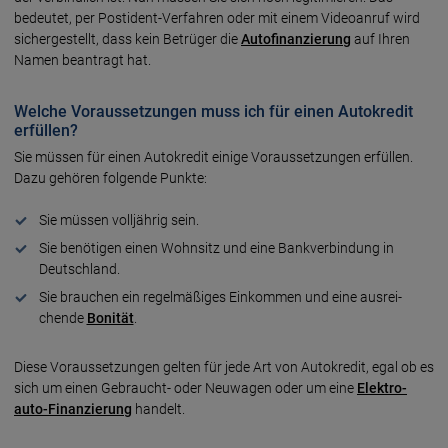
bedeutet, per Postident-Verfahren oder mit einem Video­anruf wird
sicher­ge­stellt, dass kein Betrüger die
Auto­finan­zierung
auf Ihren
Namen bean­tragt hat.
Welche Voraussetzungen muss ich für einen Autokredit
erfüllen?
Sie müssen für einen Auto­kredit einige Voraus­set­zungen erfüllen.
Dazu gehören folgende Punkte:
Sie müssen voll­jährig sein.
Sie benö­tigen einen Wohn­sitz und eine Bank­ver­bin­dung in
Deutsch­land.
Sie brauchen ein regel­mäßiges Ein­kommen und eine ausrei­
chende
Bonität
.
Diese Voraus­set­zungen gelten für jede Art von Auto­kredit, egal ob es
sich um einen Gebraucht- oder Neu­wagen oder um eine
Elektro­
auto-Finan­zierung
handelt.