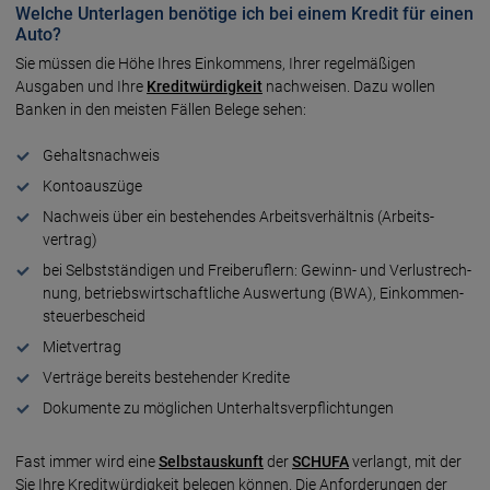
Welche Unterlagen benötige ich bei einem Kredit für einen
Auto?
Sie müssen die Höhe Ihres Einkommens, Ihrer regel­mäßigen
Ausgaben und Ihre
Kredit­würdig­keit
nach­weisen. Dazu wollen
Banken in den meis­ten Fällen Belege sehen:
Gehalts­nachweis
Konto­aus­züge
Nachweis über ein beste­hen­des Arbeits­ver­hältnis (Arbeits­
vertrag)
bei Selbst­stän­digen und Frei­beruf­lern: Gewinn- und Verlust­rech­
nung, betriebs­wirt­schaft­liche Aus­wer­tung (BWA), Einkommen­
steuer­bescheid
Miet­vertrag
Verträge bereits beste­hen­der Kredite
Dokumente zu mög­lichen Unter­halts­ver­pflich­tungen
Fast immer wird eine
Selbst­aus­kunft
der
SCHUFA
verlangt, mit der
Sie Ihre Kredit­würdig­keit belegen können. Die Anforde­rungen der