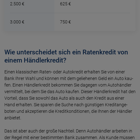
2.500 €
625 €
3.000 €
750 €
Wie unterscheidet sich ein Ratenkredit von
einem Händlerkredit?
Einen klassischen Raten- oder Auto­kredit erhal­ten Sie von einer
Bank Ihrer Wahl und können mit dem gelie­henen Geld ein Auto kau­
fen. Einen Händler­kredit bekom­men Sie dagegen vom Auto­händ­ler
vermit­telt, bei dem Sie das Auto kaufen. Dieser Händler­kredit hat den
Vorteil, dass Sie sowohl das Auto als auch den Kredit aus einer
Hand erhalten. Sie sparen die Suche nach günstigen Kredit­ange­
boten und akzep­tieren die Kredit­kondi­tionen, die Ihnen der Händler
anbie­tet.
Das ist aber auch der große Nachteil. Denn Auto­händler arbei­ten in
der Regel mit einer bestimm­ten Bank zusam­men. Als Kunde müssen