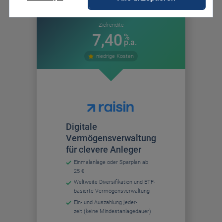
Digitale Vermögensverwaltung
Zielrendite
7,40
%
Zinsen
p.a.
niedrige Kosten
Digitale
Vermögensverwaltung
für clevere Anleger
Ein­mal­anlage oder Spar­plan ab
25 €
Welt­weite Diversi­fikation und ETF-
basierte Vermögens­verwaltung
Ein- und Aus­zahlung jeder­
zeit (keine Mindest­anlage­dauer)