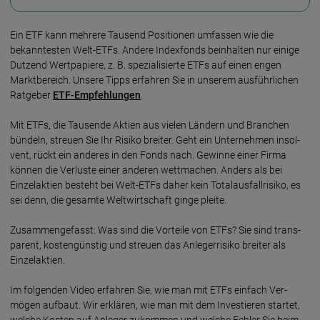
Ein ETF kann mehrere Tausend Posi­tionen umfassen wie die
bekann­testen Welt-ETFs. Andere Index­fonds bein­halten nur einige
Dutzend Wert­papiere, z. B. speziali­sierte ETFs auf einen engen
Markt­bereich. Unsere Tipps erfahren Sie in unserem aus­führ­lichen
Rat­geber
ETF-Empfehlungen
.
Mit ETFs, die Tausende Aktien aus vielen Ländern und Branchen
bündeln, streuen Sie Ihr Risiko breiter. Geht ein Unter­nehmen insol­
vent, rückt ein anderes in den Fonds nach. Gewinne einer Firma
können die Verluste einer anderen wett­machen. Anders als bei
Einzel­aktien besteht bei Welt-ETFs daher kein Total­ausfall­risiko, es
sei denn, die gesamte Welt­wirt­schaft ginge pleite.
Zusammengefasst: Was sind die Vorteile von ETFs? Sie sind trans­
parent, kosten­günstig und streuen das Anleger­risiko breiter als
Einzel­aktien.
Im folgenden Video erfahren Sie, wie man mit ETFs einfach Ver­
mögen aufbaut. Wir erklären, wie man mit dem In­vestieren startet,
welche Kosten auf An­leger zukommen und welche Fehler Sie beim