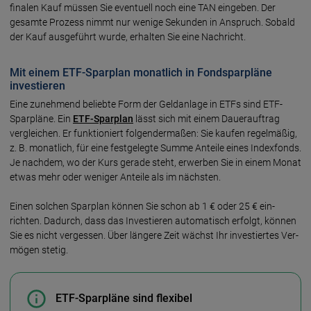
finalen Kauf müssen Sie even­tuell noch eine TAN ein­geben. Der
gesamte Pro­zess nimmt nur wenige Sekunden in Anspruch. Sobald
der Kauf ausge­führt wurde, erhalten Sie eine Nach­richt.
Mit einem ETF-Sparplan monatlich in Fondsparpläne
investieren
Eine zuneh­mend belieb­te Form der Geld­an­lage in ETFs sind ETF-
Spar­pläne. Ein
ETF-Sparplan
lässt sich mit einem Dauer­auf­trag
vergleichen. Er funktio­niert folgender­maßen: Sie kaufen regel­mäßig,
z. B. monat­lich, für eine fest­geleg­te Summe Anteile eines Index­fonds.
Je nachdem, wo der Kurs gerade steht, erwerben Sie in einem Monat
etwas mehr oder weniger An­teile als im nächsten.
Einen solchen Spar­plan können Sie schon ab 1 € oder 25 € ein­
richten. Dadurch, dass das Inves­tieren auto­matisch erfolgt, können
Sie es nicht ver­gessen. Über längere Zeit wächst Ihr inves­tiertes Ver­
mögen stetig.
ETF-Sparpläne sind flexibel