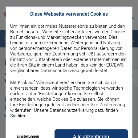
Diese Webseite verwendet Cookies
Um Ihnen ein optimales Nutzererlebnis zu bieten und den
Betrieb unserer Webseite sicherzustellen, werden Cookies
zu Funktions- und Marketingzwecken verwendet. Dies
Menü
Suche
beinhaltet auch die Erhebung, Weitergabe und Nutzung
von personenbezogenen Daten zur Personalisierung von
Werbeanzeigen. Ihre Zustimmung schließt außerdem den
Einsatz von Drittanbietern oder externen Unternehmen ein,
ETF Vergleich:
die ihren Sitz in einem Land haben, das kein der EU/EWR
Zusammensetzung und Rendite
vergleichbares Datenschutzniveau gewährleistet.
von ETFs vergleichen
Mit Klick auf "Alle akzeptieren" erklären Sie sich damit
einverstanden, dass wir solche Technologien verwenden
dürfen. Unter "Einstellungen" können Sie selbst
In Sekundenschnelle die wichtigsten
entscheiden, welche Cookies Sie zulassen. Sie können
Ihre Einstellungen jederzeit ändern oder Ihre Zustimmung
Informationen zu Indizes und Fonds
widerrufen. Unsere Datenschutzerklärung dazu finden
vergleichen
Sie
hier
.
Alle akzeptieren
- Anzeige -
Einstellungen