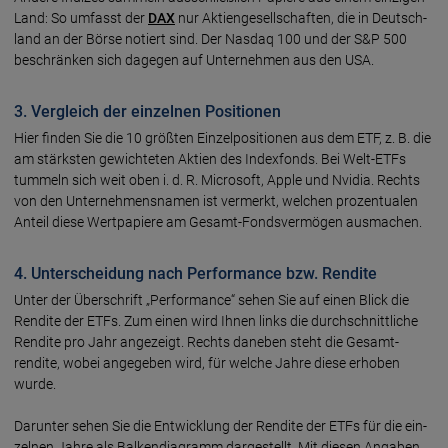
Land: So umfasst der
DAX
nur Aktien­gesell­schaften, die in Deutsch­
land an der Börse notiert sind. Der Nasdaq 100 und der S&P 500
beschränken sich dagegen auf Unter­nehmen aus den USA.
3. Vergleich der einzelnen Positionen
Hier finden Sie die 10 größten Einzel­posi­tionen aus dem ETF, z. B. die
am stärksten gewichteten Aktien des Indexfonds. Bei Welt-ETFs
tummeln sich weit oben i. d. R. Microsoft, Apple und Nvidia. Rechts
von den Unter­nehmens­namen ist vermerkt, welchen prozen­tualen
Anteil diese Wert­papiere am Gesamt-Fonds­vermögen ausmachen.
4. Unterscheidung nach Performance bzw. Rendite
Unter der Überschrift „Performance“ sehen Sie auf einen Blick die
Rendite der ETFs. Zum einen wird Ihnen links die durch­schnitt­liche
Rendite pro Jahr ange­zeigt. Rechts daneben steht die Gesamt­
rendite, wobei ange­geben wird, für welche Jahre diese erhoben
wurde.
Darunter sehen Sie die Ent­wick­lung der Rendite der ETFs für die ein­
zelnen Jahre als Balken­dia­gramm darge­stellt. Mit diesen An­gaben