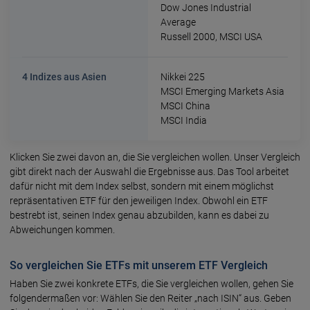
Dow Jones Industrial
Average
Russell 2000, MSCI USA
4 Indizes aus Asien
Nikkei 225
MSCI Emerging Markets Asia
MSCI China
MSCI India
Klicken Sie zwei davon an, die Sie vergleichen wollen. Unser Vergleich
gibt direkt nach der Auswahl die Ergeb­nisse aus. Das Tool arbei­tet
dafür nicht mit dem Index selbst, sondern mit einem möglichst
reprä­senta­tiven ETF für den jewei­ligen Index. Obwohl ein ETF
bestrebt ist, seinen Index genau abzu­bilden, kann es dabei zu
Abweichungen kommen.
So vergleichen Sie ETFs mit unserem ETF Vergleich
Haben Sie zwei konkrete ETFs, die Sie ver­gleichen wollen, gehen Sie
folgen­der­maßen vor: Wählen Sie den Reiter „nach ISIN“ aus. Geben