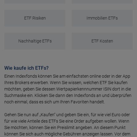
ETF Risiken
Immobilien ETFs
Nachhaltige ETFs
ETF Kosten
Wie kaufe ich ETFs?
Einen Indexfonds können Sie am einfachsten online oder in der App
Ihres Brokers erwerben. Wenn Sie wissen, welchen ETF Sie kaufen
möchten, geben Sie dessen Wert­papier­kenn­nummer ISIN dort in die
Such­maske ein. Klicken Sie dann den Index­fonds an und über­prüfen
noch einmal, dass es sich um Ihren Favo­riten handelt.
Gehen Sie nun auf „Kaufen“ und geben Sie ein, für wie viel Euro oder
für wie viele An­teile des ETFs Sie eine Order auf­geben wollen. Wenn
Sie möchten, können Sie ein Preis­limit angeben. An diesem Punkt
können Sie sich auch mög­liche Gebüh­ren anzeigen lassen. Vor dem