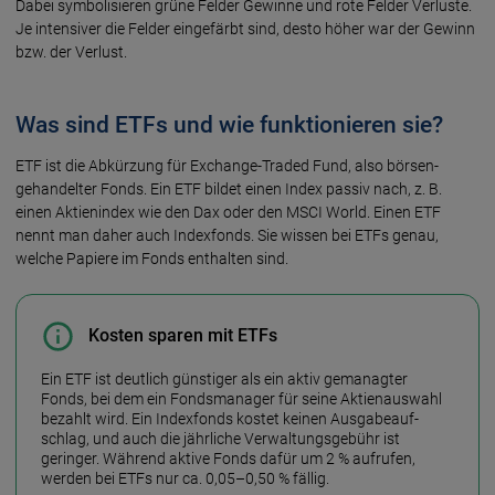
Dabei symbolisieren grüne Felder Gewinne und rote Felder Verluste.
Je inten­siver die Felder einge­färbt sind, desto höher war der Gewinn
bzw. der Verlust.
Was sind ETFs und wie funktionieren sie?
ETF ist die Abkürzung für Exchange-Traded Fund, also börsen­
gehan­delter Fonds. Ein ETF bildet einen Index passiv nach, z. B.
einen Aktien­index wie den Dax oder den MSCI World. Einen ETF
nennt man daher auch Index­fonds. Sie wissen bei ETFs genau,
welche Papiere im Fonds ent­halten sind.
Kosten sparen mit ETFs
Ein ETF ist deutlich günstiger als ein aktiv gemanagter
Fonds, bei dem ein Fonds­manager für seine Aktien­aus­wahl
bezahlt wird. Ein Index­fonds kostet keinen Ausgabe­auf­
schlag, und auch die jähr­liche Ver­waltungs­gebühr ist
geringer. Während aktive Fonds dafür um 2 % auf­rufen,
werden bei ETFs nur ca. 0,05–0,50 % fällig.