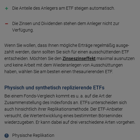
Die Anteile des Anlegers am ETF steigen automatisch.
Die Zinsen und Dividenden stehen dem Anleger nicht zur
Verfügung.
Wenn Sie wollen, dass Ihnen mögliche Erträge regel­mäßig ausge­
zahlt werden, dann sollten Sie sich für einen aus­schütten­den ETF
ent­scheiden. Möchten Sie den
Zinses­zins­effekt
maxi­mal aus­nutzen
und keine Arbeit mit dem Wieder­anlegen von Aus­schüttungen
haben, wählen Sie am besten einen thesau­rierenden ETF.
Physisch und synthetisch replizierende ETFs
Bei einem Fonds-Vergleich kommt es u. a. auf die Art der
Zusammen­stellung des Index­fonds an. ETFs unter­scheiden sich
auch hin­sicht­lich ihrer Replikations­methode. Der ETF-Anbieter
versucht, die Wert­ent­wicklung eines bestimmten Börsen­index
wieder­zugeben. Er kann dabei auf drei verschie­dene Arten vorgehen.
Physische Replikation