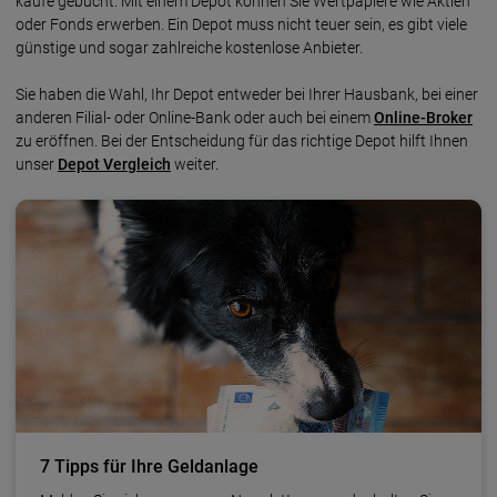
käufe gebucht. Mit einem Depot können Sie Wert­pa­piere wie Aktien
oder Fonds erwerben. Ein Depot muss nicht teuer sein, es gibt viele
günstige und sogar zahl­reiche kosten­lose Anbieter.
Sie haben die Wahl, Ihr Depot ent­weder bei Ihrer Haus­bank, bei einer
anderen Filial- oder Online-Bank oder auch bei einem
Online-Broker
zu eröffnen. Bei der Ent­schei­dung für das rich­tige Depot hilft Ihnen
unser
Depot Vergleich
weiter.
7 Tipps für Ihre Geldanlage