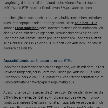
Lang­fristig, d. h. über 15 Jahre und mehr, können Sie bei einem
MSCI-World-ETF mit einer Rendite von 8 % pro Jahr rechnen.
Daneben gibt es aber auch ETFs, die Schuld­ver­schreiben ent­halten,
auch Renten­papiere oder Bonds genannt. Diese
Anleihen-ETFs
können
Staats­anleihen
oder Unter­nehmens­anleihen umfassen. Mit
einer Anleihe leiht der Anleger dem Heraus­geber der Anleihe Geld
und erhält dafür feste Zinsen pro Jahr sowie am Ende der Lauf­zeit
sein Geld zurück. Ein Anleihe-ETF bündelt viele An­leihen und streut
dadurch das Risiko.
Ausschüttende vs. thesaurierende ETFs
Indexfonds unterscheiden sich dahin­gehend, wie sie mit dem Teil der
Gewinne umgehen, der in Form von Zinsen (bei Anleihe-ETFs) und
Divi­denden (bei Aktien-ETFs) entsteht. Diese Erträge schütten die im
Fonds enthaltenen Wert­papiere regelmäßig aus.
Ausschüttende ETFs geben die Zinsen bzw. Divi­denden direkt an die
ETF-Anleger weiter. Der Betrag wird dann auf das Ver­rechnungs­
konto über­wiesen. Dies kann monat­lich, quartals­weise oder jähr­lich
erfolgen. Ein thesaurierender ETF zahlt die Zinsen und Dividenden