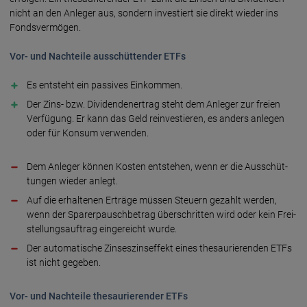
nicht an den Anleger aus, sondern investiert sie direkt wieder ins
Fondsvermögen.
Vor- und Nachteile ausschüttender ETFs
Es entsteht ein passives Einkommen.
Der Zins- bzw. Dividenden­ertrag steht dem Anleger zur freien
Verfügung. Er kann das Geld re­inves­tieren, es anders anlegen
oder für Konsum verwenden.
Dem Anleger können Kosten entstehen, wenn er die Aus­schüt­
tungen wieder anlegt.
Auf die erhaltenen Erträge müssen Steuern gezahlt werden,
wenn der Sparer­pausch­betrag über­schritten wird oder kein Frei­
stellungs­auftrag einge­reicht wurde.
Der automatische Zinses­zins­effekt eines thesau­rierenden ETFs
ist nicht gegeben.
Vor- und Nachteile thesaurierender ETFs