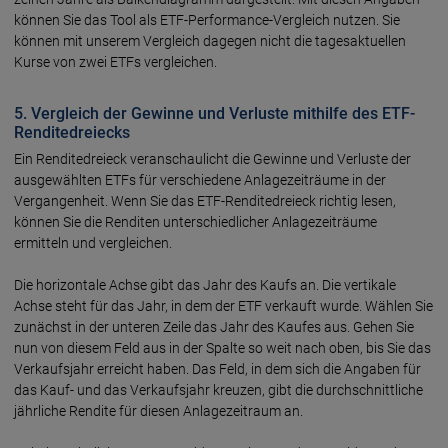
können Sie das Tool als ETF-Performance-Vergleich nutzen. Sie
können mit unserem Vergleich dagegen nicht die tages­aktu­ellen
Kurse von zwei ETFs ver­gleichen.
5. Vergleich der Gewinne und Verluste mithilfe des ETF-
Renditedreiecks
Ein Renditedreieck veranschaulicht die Gewinne und Verluste der
ausge­wähl­ten ETFs für ver­schie­dene Anlage­zeit­räume in der
Vergangen­heit. Wenn Sie das ETF-Rendite­dreieck richtig lesen,
können Sie die Renditen unter­schied­licher Anlage­zeit­räume
ermitteln und vergleichen.
Die horizontale Achse gibt das Jahr des Kaufs an. Die verti­kale
Achse steht für das Jahr, in dem der ETF verkauft wurde. Wählen Sie
zunächst in der unteren Zeile das Jahr des Kaufes aus. Gehen Sie
nun von diesem Feld aus in der Spalte so weit nach oben, bis Sie das
Verkaufs­jahr erreicht haben. Das Feld, in dem sich die Angaben für
das Kauf- und das Verkaufs­jahr kreuzen, gibt die durch­schnitt­liche
jähr­liche Rendite für diesen Anlage­zeit­raum an.