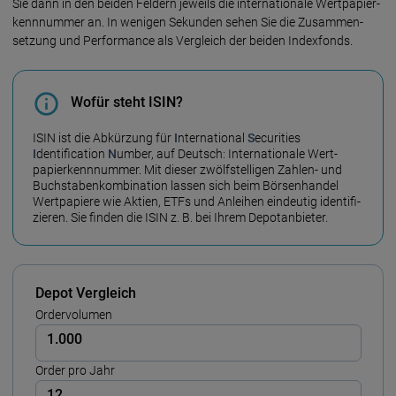
Sie dann in den beiden Feldern je­weils die inter­natio­nale Wert­papier­
kenn­nummer an. In wenigen Sekunden sehen Sie die Zusammen­
setzung und Per­for­mance als Ver­gleich der beiden Index­fonds.
Wofür steht ISIN?
ISIN ist die Abkürzung für
I
nternational
S
ecurities
I
dentification
N
umber, auf Deutsch: Inter­natio­nale Wert­
papier­kenn­nummer. Mit dieser zwölf­stelligen Zahlen- und
Buchstaben­kombi­nation lassen sich beim Börsen­handel
Wert­papiere wie Aktien, ETFs und Anleihen ein­deutig identi­fi­
zieren. Sie finden die ISIN z. B. bei Ihrem Depot­anbieter.
Depot Vergleich
Ordervolumen
Order pro Jahr