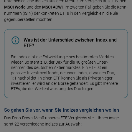
unter­schied­liche Indizes aus dem Menü zum Vergleich aus, z. B. den
MSCI World
und den
MSCI ACWI
. Im zweiten Fall geben Sie die Kenn­
nummern (ISIN) der konkreten ETFs in den Vergleich ein, die Sie
gegen­über­stellen möchten.
Was ist der Unterschied zwischen Index und
ETF?
Ein Index gibt die Entwicklung eines bestimmten Marktes
wieder. So steht z. B. der Dax für die 40 größten Unter­
nehmen des deutschen Aktien­marktes. Ein ETF ist ein
passiver Investment­fonds, der einen Index, etwa den Dax,
1:1 nach­bildet. In einen ETF können Sie als Privat­anleger
inves­tieren, er wird an der Börse gehandelt. Es gibt mehrere
ETFs, die der Wert­ent­wicklung des Dax folgen.
So gehen Sie vor, wenn Sie Indizes vergleichen wollen
Das Drop-Down-Menü unseres ETF Ver­gleichs stellt Ihnen insge­
samt 22 ver­schie­dene Indizes zur Auswahl: