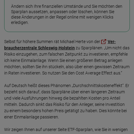
Ändern sich Ihre finan­ziellen Umstände und Sie möch­ten den
Spar­plan aus­setzen, an­passen oder löschen, können Sie
diese Ände­rungen in der Regel online mit wenigen Klicks
erledigen.
Selbst für höhere Sum­men rät Michael Herte von der
Ver­
braucher­zentra­le Schles­wig-Hol­stein
zu Spar­plänen. „Um nicht das
Risiko einzu­ge­hen, zum fal­schen Zeit­punkt zu inves­tie­ren, empfehle
ich keine Ein­mal­an­lage. Wenn Sie einen größeren Be­trag an­legen
möchten, sollten Sie ihn stückeln, also über einen gewissen Zeit­raum
in Raten inves­tieren. So nutzen Sie den Cost Average Effect aus.“
Auf Deutsch heißt dieses Phänomen „Durch­schnitts­kosten­effekt“. Er
bezieht sich darauf, dass Spar­pläne über einen längeren Zeit­raum
und viele Aus­füh­rungen hin­weg die bezahlten Kosten pro Anteil
mitteln. Dadurch sinkt das Risiko für den Anleger, seine Investi­tion
zu einem besonders hohen Preis getätigt zu haben. Dies könnte bei
einer Einmal­anlage passieren.
Wir zeigen Ihnen auf unserer Seite ETF-Sparplan, wie Sie in wenigen