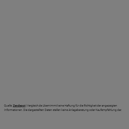
Quelle:
Zendepot
| Vergleich.de übernimmt keine Haftung für die Richtigkeit der angezeigten
Informationen. Die dargestellten Daten stellen keine Anlageberatung oder Kaufempfehlung dar.