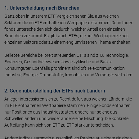
1. Unterscheidung nach Branchen
Ganz oben in unserem ETF Vergleich sehen Sie, aus welchen
Sektoren die im ETF enthal­tenen Wert­papiere stammen. Denn Index­
fonds unter­schei­den sich dadurch, welcher Anteil den einzelnen
Bran­chen zukommt. Es gibt auch ETFs, die nur Wert­papiere eines
einzelnen Sektors oder zu einem eng umrissenen Thema ent­halten.
Beliebte Bereiche bei breit streuen­den ETFs sind z. B. Technologie,
Finanzen, Gesundheits­wesen sowie zyklische und Basis-
Konsumgüter. Eben­falls promi­nent sind oft Tele­kommu­nika­tion,
Indus­trie, Energie, Grund­stoffe, Immo­bilien und Ver­sorger vertreten.
2. Gegenüberstellung der ETFs nach Ländern
Anleger interessieren sich zu Recht dafür, aus welchen Ländern, die
im ETF ent­hal­tenen Wert­papiere stammen. Einige Fonds enthalten
nur Posi­tionen aus Industrie­staaten, andere nur solche aus
Schwellen­ländern und wieder andere eine Mischung. Die konkrete
Auf­teilung kann sich von ETF zu ETF stark unter­scheiden.
Andere Indizes sammeln aus­schließ­lich Papiere aus einem ein­zigen