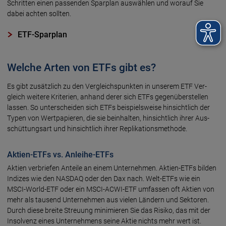
Schritten einen passenden Spar­plan aus­wählen und worauf Sie
dabei achten sollten.
ETF-Sparplan
Welche Arten von ETFs gibt es?
Es gibt zusätzlich zu den Vergleichs­punkten in unserem ETF Ver­
gleich weitere Kriterien, anhand derer sich ETFs gegenüber­stellen
lassen. So unter­scheiden sich ETFs bei­spiels­weise hin­sicht­lich der
Typen von Wert­papieren, die sie bein­halten, hin­sicht­lich ihrer Aus­
schüttungs­art und hin­sicht­lich ihrer Replikations­methode.
Aktien-ETFs vs. Anleihe-ETFs
Aktien verbriefen Anteile an einem Unter­nehmen. Aktien-ETFs bilden
Indizes wie den NASDAQ oder den Dax nach. Welt-ETFs wie ein
MSCI-World-ETF oder ein MSCI-ACWI-ETF umfassen oft Aktien von
mehr als tausend Unter­nehmen aus vielen Ländern und Sektoren.
Durch diese breite Streuung mini­mieren Sie das Risiko, das mit der
Insol­venz eines Unter­nehmens seine Aktie nichts mehr wert ist.