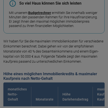
So viel Haus können Sie sich leisten
Mit unserem
Budgetrechner
ermitteln Sie innerhalb weniger
Minuten den passenden Rahmen für Ihre Hausfinanzierung.
Er zeigt Ihnen den maximal möglichen Immobilienpreis
passend zu Ihren finanziellen Möglichkeiten.
Wir haben für Sie die maximalen Immo­bilien­kosten für verschiedene
Ein­kommen berechnet. Dabei gehen wir von der empfoh­lenen
Monats­rate von 40 % des Gesamt­ein­kommens und einem Eigen­
kapital von 50.000 € aus. Folgende Tabelle zeigt den maxi­malen
Kauf­preis passend zu unter­schied­lichen Einkommen.
Höhe eines möglichen Immobilienkredits & maximaler
Kaufpreis nach Netto-Gehalt
monatliches
maxim
Netto-
Höhe
Kaufpr
Gehalt
Monatsrate
Darlehensbetrag
Kaufn