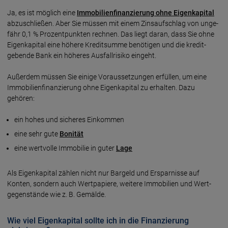
Ja, es ist möglich eine
Immo­bilien­finan­zierung ohne Eigen­kapital
abzu­schließen. Aber Sie müssen mit einem Zins­aufschlag von unge­
fähr 0,1 % Prozent­punkten rechnen. Das liegt daran, dass Sie ohne
Eigen­kapital eine höhere Kredit­summe benötigen und die kredit­
gebende Bank ein höheres Ausfall­risiko eingeht.
Außerdem müssen Sie einige Voraus­setzungen erfüllen, um eine
Immobilien­finan­zierung ohne Eigen­kapital zu erhalten. Dazu
gehören:
ein hohes und sicheres Einkommen
eine sehr gute
Bonität
eine wertvolle Immobilie in guter
Lage
Als Eigenkapital zählen nicht nur Bargeld und Erspar­nisse auf
Konten, sondern auch Wert­papiere, weitere Immo­bilien und Wert­
gegen­stände wie z. B. Gemälde.
Wie viel Eigenkapital sollte ich in die Finanzierung