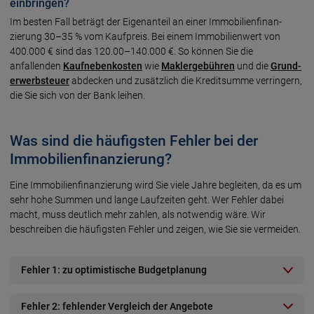
einbringen?
Im besten Fall beträgt der Eigen­anteil an einer Immo­bilien­finan­
zierung 30–35 % vom Kauf­preis. Bei einem Immo­bilien­wert von
400.000 € sind das 120.00–140.000 €. So können Sie die
anfallenden
Kauf­neben­kosten
wie
Makler­gebühren
und die
Grund­
erwerb­steuer
abdecken und zusätz­lich die Kredit­summe verringern,
die Sie sich von der Bank leihen.
Was sind die häufigsten Fehler bei der
Immobilien­finanzierung?
Eine Immobilien­finanzierung wird Sie viele Jahre begleiten, da es um
sehr hohe Summen und lange Lauf­zeiten geht. Wer Fehler dabei
macht, muss deut­lich mehr zahlen, als not­wendig wäre. Wir
beschreiben die häu­figsten Fehler und zeigen, wie Sie sie vermeiden.
Fehler 1: zu optimistische Budgetplanung
Fehler 2: fehlender Vergleich der Angebote