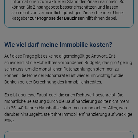
Infor­mationen zum aktuellen Stand der Zinsen sammeln. So
können Sie Zins­angebote besser ein­schätzen und lassen
sich nicht von vermeint­lich günstigen Zinsen blenden. Unser
Ratgeber zur
Prognose der Bau­zinsen
hilft Ihnen dabei.
Wie viel darf meine Immobilie kosten?
Auf diese Frage gibt es keine allgemein­gültige Antwort. Ent­
scheidend ist die Höhe Ihres vorhan­denen Budgets, das groß genug
sein muss, um die monat­lichen Raten­zahlungen stemmen zu
können. Die Höhe der Monats­raten ist wiederum wichtig für die
Banken bei der Berech­nung des Immo­bilien­kredites.
Es gibt aber eine Faust­regel, die einen Richt­wert beschreibt: Die
monat­liche Belas­tung durch die Bau­finan­zierung sollte nicht mehr
als 35–40 % Ihres Haus­haltsein­kommens aus­machen. Alles, was
darüber hinaus­geht, stellt Ihre Immo­bilien­finan­zierung auf wacklige
Füße.