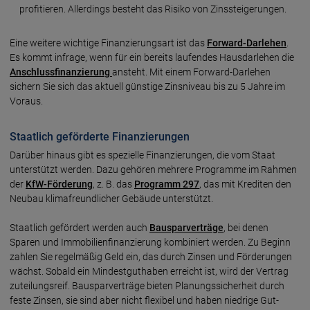
profitieren. Allerdings besteht das Risiko von Zinssteigerungen.
Eine weitere wichtige Finanzierungsart ist das
Forward-Darlehen
.
Es kommt infrage, wenn für ein bereits laufendes Hausdarlehen die
Anschlussfinanzierung
ansteht. Mit einem Forward-Darlehen
sichern Sie sich das aktuell günstige Zinsniveau bis zu 5 Jahre im
Voraus.
Staatlich geförderte Finanzierungen
Darüber hinaus gibt es spezielle Finan­zierungen, die vom Staat
unter­stützt werden. Dazu gehören mehrere Prog­ramme im Rahmen
der
KfW-Förderung
, z. B. das
Programm 297
, das mit Krediten den
Neubau klima­freund­licher Gebäude unterstützt.
Staatlich gefördert werden auch
Bau­spar­verträge
, bei denen
Sparen und Immo­bilien­finan­zierung kombiniert werden. Zu Beginn
zahlen Sie regel­mäßig Geld ein, das durch Zinsen und Förde­rungen
wächst. Sobald ein Mindest­guthaben erreicht ist, wird der Vertrag
zuteilungs­reif. Bau­spar­verträge bieten Planungs­sicherheit durch
feste Zinsen, sie sind aber nicht flexibel und haben niedrige Gut­