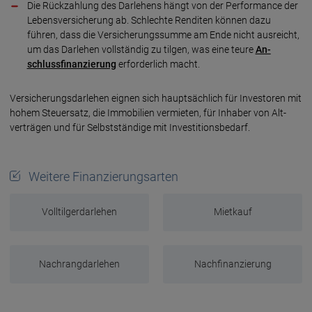
Die Rückzahlung des Darlehens hängt von der Per­formance der
Lebens­ver­sicherung ab. Schlechte Renditen können dazu
führen, dass die Versiche­rungs­summe am Ende nicht ausreicht,
um das Dar­lehen voll­ständig zu tilgen, was eine teure
An­
schluss­finan­zierung
erforder­lich macht.
Versicherungsdarlehen eignen sich haupt­sächlich für Inves­toren mit
hohem Steuer­satz, die Immo­bilien vermieten, für Inhaber von Alt­
verträgen und für Selbstständige mit Investitionsbedarf.
Weitere Finanzierungsarten
Volltilgerdarlehen
Mietkauf
Nachrangdarlehen
Nachfinanzierung