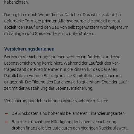
haben­zinsen.
Dann gibt es noch Wohn-Riester-Darlehen. Das ist eine staat­lich
geförderte Form der privaten Alters­vorsorge, die speziell darauf
abzielt, den Kauf und den Bau von selbst­genutztem Wohn­eigen­tum
mit Zulagen und Steuer­vor­teilen zu unter­stützen.
Versicherungsdarlehen
Bei einem Versicherungsdarlehen werden ein Darlehen und eine
Lebens­ver­sicherung kombi­niert. Während der Lauf­zeit des Ver­
trages zahlt der Kredit­nehmer nur die Zinsen für das Darlehen.
Parallel dazu werden Beiträge in eine Kapital­lebens­versicherung
einge­zahlt. Die Tilgung des Dar­lehens erfolgt erst am Ende der Lauf­
zeit mit der Aus­zahlung der Lebens­ver­sicherung.
Versicherungs­darlehen bringen einige Nach­teile mit sich:
Die Zinskosten sind höher als bei anderen Finan­zierungs­arten.
Bei einer früh­zeitigen Kündigung der Lebens­ver­sicherung
drohen finan­zielle Ver­luste durch den niedrigen Rück­kaufs­wert.