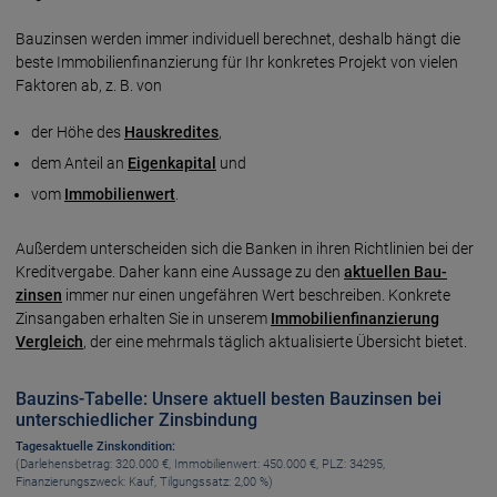
Bauzinsen werden immer individuell berechnet, deshalb hängt die
beste Immo­bilien­finan­zierung für Ihr konkretes Projekt von vielen
Fak­toren ab, z. B. von
der Höhe des
Hauskredites
,
dem Anteil an
Eigenkapital
und
vom
Immobilienwert
.
Außerdem unterscheiden sich die Banken in ihren Richt­linien bei der
Kredit­vergabe. Daher kann eine Aussage zu den
aktu­ellen Bau­
zinsen
immer nur einen unge­fähren Wert beschreiben. Konkrete
Zins­angaben erhalten Sie in unserem
Immo­bilien­finan­zierung
Vergleich
, der eine mehr­mals täg­lich aktuali­sierte Übersicht bietet.
Bauzins-Tabelle: Unsere aktuell besten Bauzinsen bei
unterschiedlicher Zinsbindung
Tagesaktuelle Zinskondition:
(Darlehensbetrag: 320.000 €, Immobilienwert: 450.000 €, PLZ: 34295,
Finanzierungszweck:
kauf
, Tilgungssatz: 2,00 %)