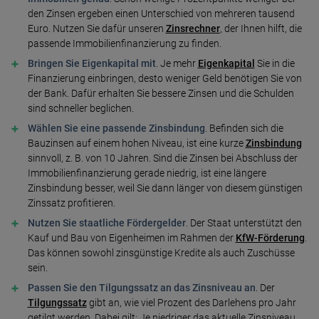
den Zinsen ergeben einen Unterschied von mehreren tausend
Euro. Nutzen Sie dafür unseren
Zinsrechner
, der Ihnen hilft, die
passende Immobilienfinanzierung zu finden.
Bringen Sie Eigenkapital mit
. Je mehr
Eigenkapital
Sie in die
Finanzierung einbringen, desto weniger Geld benötigen Sie von
der Bank. Dafür erhalten Sie bessere Zinsen und die Schulden
sind schneller beglichen.
Wählen Sie eine passende Zinsbindung
. Befinden sich die
Bauzinsen auf einem hohen Niveau, ist eine kurze
Zinsbindung
sinnvoll, z. B. von 10 Jahren. Sind die Zinsen bei Abschluss der
Immobilienfinanzierung gerade niedrig, ist eine längere
Zinsbindung besser, weil Sie dann länger von diesem günstigen
Zinssatz profitieren.
Nutzen Sie staatliche Fördergelder
. Der Staat unterstützt den
Kauf und Bau von Eigenheimen im Rahmen der
KfW-Förderung
.
Das können sowohl zinsgünstige Kredite als auch Zuschüsse
sein.
Passen Sie den Tilgungssatz an das Zinsniveau an
. Der
Tilgungssatz
gibt an, wie viel Prozent des Darlehens pro Jahr
getilgt werden. Dabei gilt: Je niedriger das aktuelle Zinsniveau