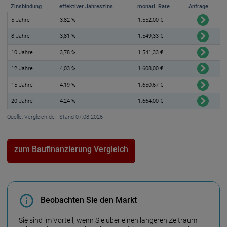
Zinsbindung
effektiver Jahreszins
monatl. Rate
Anfrage
5 Jahre
3,82 %
1.552,00 €
8 Jahre
3,81 %
1.549,33 €
10 Jahre
3,78 %
1.541,33 €
12 Jahre
4,03 %
1.608,00 €
15 Jahre
4,19 %
1.650,67 €
20 Jahre
4,24 %
1.664,00 €
Quelle: Vergleich.de - Stand 07.08.2026
zum Baufinanzierung Vergleich
Beobachten Sie den Markt
Sie sind im Vorteil, wenn Sie über einen längeren Zeitraum