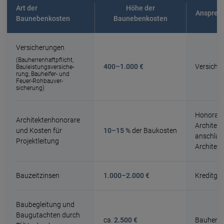
Art der
Höhe der
Ansprec
Baunebenkosten
Baunebenkosten
Versicherungen
(Bau­herren­haft­pflicht,
400–1.000 €
Versiche
Bau­leistungs­ver­siche­
rung, Bauhelfer- und
Feuer-Rohbau­ver­
sicherung)
Honorarv
Architektenhonorare
Architekt
und Kosten für
10–15 %
der Baukosten
anschlag
Projektleitung
Architek
Bauzeitzinsen
1.000–2.000 €
Kreditge
Baubegleitung und
Bau­gut­achten durch
ca.
2.500 €
Bauherr