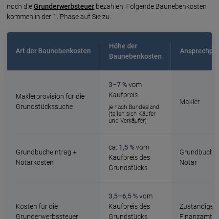
noch die
Grunderwerbsteuer
bezahlen. Folgende Baunebenkosten
kommen in der 1. Phase auf Sie zu:
Höhe der
Art der Baunebenkosten
Ansprechpar
Baunebenkosten
3–7 %
vom
Kaufpreis
Maklerprovision für die
Makler
Grundstückssuche
je nach Bundesland
(teilen sich Käufer
und Verkäufer)
ca.
1,5 %
vom
Grundbucheintrag +
Grundbucha
Kaufpreis des
Notarkosten
Notar
Grundstücks
3,5–6,5 %
vom
Kosten für die
Kaufpreis des
Zuständiges
Grunderwerbssteuer
Grundstücks
Finanzamt