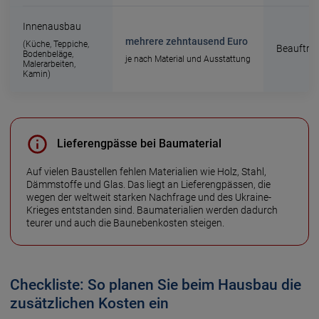
Innenausbau
mehrere zehntausend Euro
(Küche, Teppiche,
Beauftra
Bodenbeläge,
je nach Material und Ausstattung
Malerarbeiten,
Kamin)
Lieferengpässe bei Baumaterial
Auf vielen Baustellen fehlen Materialien wie Holz, Stahl,
Dämm­stoffe und Glas. Das liegt an Liefer­eng­pässen, die
wegen der welt­weit starken Nach­frage und des Ukraine-
Krieges ent­standen sind. Baumaterialien werden dadurch
teurer und auch die Bau­neben­kosten steigen.
Checkliste: So planen Sie beim Hausbau die
zusätzlichen Kosten ein