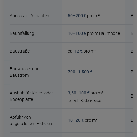
Abriss von Altbauten
50–200 €
pro m²
Be
Baumfällung
10–100 €
pro m Baumhöhe
Be
Baustraße
ca.
12 €
pro m²
Be
Bauwasser und
700–1.500 €
Be
Baustrom
Aushub für Keller- oder
3,50–100 €
pro m³
Be
Bodenplatte
je nach Bodenklasse
Abfuhr von
10–20 €
pro m³
Be
angefallenem Erdreich