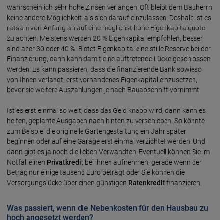
wahrscheinlich sehr hohe Zinsen verlangen. Oft bleibt dem Bauherrn
keine andere Möglichkeit, als sich darauf einzulassen. Deshalb ist es
ratsam von Anfang an auf eine möglichst hohe Eigenkapitalquote
zu achten. Meistens werden 20 % Eigenkapital empfohlen, besser
sind aber 30 oder 40 %. Bietet Eigenkapital eine stille Reserve bei der
Finanzierung, dann kann damit eine auftretende Lücke geschlossen
werden. Es kann passieren, dass die finanzierende Bank sowieso
von Ihnen verlangt, erst vorhandenes Eigenkapital einzusetzen,
bevor sie weitere Auszahlungen je nach Bauabschnitt vornimmt.
Ist es erst einmal so weit, dass das Geld knapp wird, dann kann es
helfen, geplante Ausgaben nach hinten zu verschieben. So könnte
zum Beispiel die originelle Gartengestaltung ein Jahr später
beginnen oder auf eine Garage erst einmal verzichtet werden. Und
dann gibt es ja noch die lieben Verwandten. Eventuell können Sie im
Notfall einen
Privatkredit
bei ihnen aufnehmen, gerade wenn der
Betrag nur einige tausend Euro beträgt oder Sie können die
Versorgungslücke über einen günstigen
Ratenkredit
finanzieren.
Was passiert, wenn die Nebenkosten für den Hausbau zu
hoch angesetzt werden?