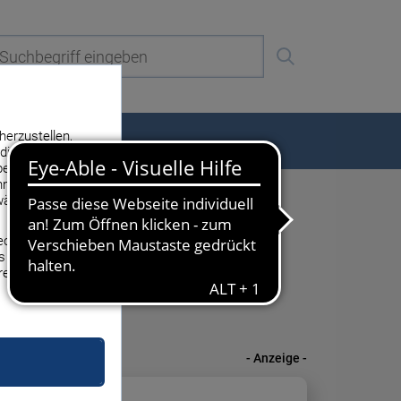
herzustellen,
er uns
die Erhebung,
eanzeigen. Ihre
men ein, die ihren
ährleistet.
Technologien
Kreditkarte?
s Sie zulassen.
ag
Ratgeber
Ratgeber
Ratgeber
Ratgeber
Ratgeber
re
 & Gebühren
Immobilienpreise
Anlagetipps
SCHUFA Selbstauskunft
Strom sparen
Handyvertrag trotz
SCHUFA
- Anzeige -
Grundsteuer
Geld anlegen 2026
Kredit ohne SCHUFA
Stromverbrauch 1 Person