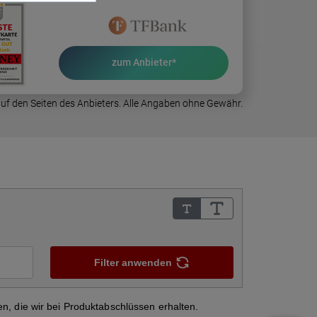
Handyvertrag kündigen
r
Ablauf Hauskauf
50.000 Euro anlegen
Kredit für Rentner
Gas sparen
ng
Wie viel Mbit brauche ich?
zum Anbieter*
Musterdepot
Sanierungskredit
Heizkosten
erung
 auf den Seiten des Anbieters. Alle Angaben ohne Gewähr.
Firmendepot
50.000 Euro Kredit
Festgeld anlegen
Sparen für Kinder
Altersvorsorge