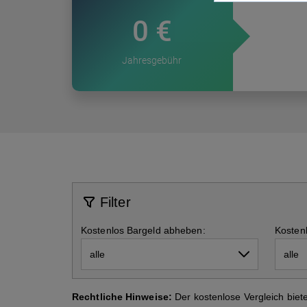
Vergleich
Kf
0 €
we
Depot Vergleich
Autokredit Vergleich
Gewerbestrom Vergleich
iPhone mit Vertrag
Baufi
Tages
Kredi
Gasan
Berufsunfähigkeitsversicherung
Jahresgebühr
Sc
ETF Vergleich
Auto-Leasing Vergleich
Stromanbieter wechseln
Prepaid Vergleich
Tilgu
Festge
Kredit
Gaspr
Krankentagegeld
Daten
Pr
ETF Sparplan Vergleich
Firmenkredit
Strompreise
Datentarife Vergleich
Wie vi
leiste
Immobilien Investment
Heizstrom Vergleich
KfW Z
Girokonto Vergleich
Immob
Kreditkarten Vergleich