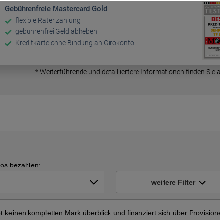
z Versicherung
Anschlussfinanzierung
Hausratversicherung
Gebührenfreie Mastercard Gold
chseln
nanzierungsrechner
geldrechner
t umschulden
bieter wechseln
ETF kaufen
Welches Auto kann ich mi
Photovoltaik
flexible Ratenzahlung
gebührenfrei Geld abheben
Umschuldung
leisten?
Elementarversicheru
Kreditkarte ohne Bindung an Girokonto
hadenfreiheitsklasse
ngsrechner
ldrechner
 vergleichen ohne
eise
ETF-Empfehlung
Solarthermie
Forward Darlehen
Auto-Abo
Wohngebäudeversich
* Weiterführende und detailliertere Informationen finden Sie
ivathaftpflichtversicherung
Vergleich
el Haus kann ich mir
Aktien kaufen
Pelletheizung
n?
KfW Förderung
Depotkosten
insen
ilienbewertung