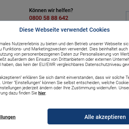
Können wir helfen?
0800 58 88 642
Kostenlos, Mo. bis Fr. von 8 bis 18
Diese Webseite verwendet Cookies
males Nutzererlebnis zu bieten und den Betrieb unserer Webseite sic
dit
Versicherung
Strom & Gas
DSL & Handy
Üb
 Funktions- und Marketingzwecken verwendet. Dies beinhaltet auch 
utzung von personenbezogenen Daten zur Personalisierung von Werb
ßt außerdem den Einsatz von Drittanbietern oder externen Unterneh
gleich
d haben, das kein der EU/EWR vergleichbares Datenschutzniveau gew
ur Übersicht
e akzeptieren" erklären Sie sich damit einverstanden, dass wir solche 
: Wie finde ich die richtige 
 Unter "Einstellungen" können Sie selbst entscheiden, welche Cookie
Zinsen & Rechner
Zinsen & Rechner
Zinsen und Rechner
Gas
DSL
Auto & Haftpflicht
Finanzierung
Börse
Auto
Erneuerbare Energien
Top-Handys mit Vertr
Haus
instellungen jederzeit ändern oder Ihre Zustimmung widerrufen. Unse
rung dazu finden Sie
hier
.
tkarte –Tipps zu Konditionen, Kosten
le Bauzinsen
le Sparzinsen
zinsen
gleich
rgleich
z Versicherung
Darlehensarten im
MSCI-World-ETF
Autofinanzierung
Erneuerbare Energien
iPhone 17
Bauherrenhaftpflicht
rgleich
Überblick
Vergleich
Alle akzeptieren
ellungen
nsen-Prognose
geldzinsen
rechner
s Vergleich
etanbieter wechseln
Europa-ETFs
Auto-Leasing
Wärmepumpe
iPhone 16