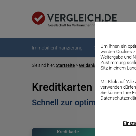
Um Ihnen ein opti
Immobilienfinanzierung
Geldanlage
Kre
werden Cookies zu
Weitergabe und N
Zustimmung schlie
Startseite
Geldanlage
Kreditkarten Ver
Immobilienfinanzierung
Geldanlage
Kredit
Versicherung
Über uns
Strom & Gas
DSL & Handy
Sitz in einem Lan
Zur Übersicht
Zur Übersicht
Zur Übersicht
Zur Übersicht
Zur Übersicht
Zur Übersicht
Z
Mit Klick auf "All
Kreditkarten Vergleich
verwenden dürfen.
Vergleiche
Vergleiche
Vergleiche
Gesundheit
Strom
Handy
Vergleich.de
Sie können Ihre E
Datenschutzerklä
Schnell zur optimalen Kredi
Baufinanzierung Vergleich
Festgeld Vergleich
Ratenkredit Vergleich
Private Krankenversicherung
Stromvergleich
Handytarif Vergleich
Newsletter
Aktuel
Aktuel
Kredit
Gasver
DSL Ve
Kf
Ve
Einst
Bausparvertrag Vergleich
Tagesgeld Vergleich
Blitzkredit
Zahnzusatzversicherung
Ökostrom Vergleich
Handy mit Vertrag
Bauzi
Tages
Kredit
Ökoga
Intern
Kreditkarte