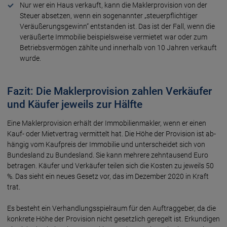
Nur wer ein Haus verkauft, kann die Maklerprovision von der
Steuer absetzen, wenn ein sogenannter „steuerpflichtiger
Veräußerungsgewinn“ entstanden ist. Das ist der Fall, wenn die
veräußerte Immobilie beispielsweise vermietet war oder zum
Betriebsvermögen zählte und innerhalb von 10 Jahren verkauft
wurde.
Fazit: Die Maklerprovision zahlen Verkäufer
und Käufer jeweils zur Hälfte
Eine Maklerprovision erhält der Immobilien­makler, wenn er einen
Kauf- oder Miet­vertrag vermittelt hat. Die Höhe der Provision ist ab­
hängig vom Kauf­preis der Immobilie und unter­scheidet sich von
Bundes­land zu Bundes­land. Sie kann mehrere zehn­tausend Euro
betragen. Käufer und Ver­käufer teilen sich die Kosten zu jeweils 50
%. Das sieht ein neues Gesetz vor, das im Dezember 2020 in Kraft
trat.
Es besteht ein Verhandlungs­spiel­raum für den Auftrag­geber, da die
konkrete Höhe der Provision nicht gesetz­lich geregelt ist. Erkundigen