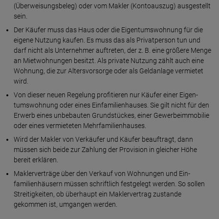
(Überweisungsbeleg) oder vom Makler (Konto­auszug) ausgestellt
sein.
Der Käufer muss das Haus oder die Eigentums­wohnung für die
eigene Nutzung kaufen. Es muss das als Privat­person tun und
darf nicht als Unter­nehmer auftreten, der z. B. eine größere Menge
an Mietwoh­nungen besitzt. Als private Nutzung zählt auch eine
Wohnung, die zur Alters­vorsorge oder als Geld­anlage vermietet
wird.
Von dieser neuen Regelung profitieren nur Käufer einer Eigen­
tums­wohnung oder eines Ein­familien­hauses. Sie gilt nicht für den
Erwerb eines unbebauten Grund­stückes, einer Gewerbe­immobilie
oder eines vermieteten Mehr­familien­hauses.
Wird der Makler von Verkäufer und Käufer beauftragt, dann
müssen sich beide zur Zahlung der Provision in gleicher Höhe
bereit erklären.
Maklerverträge über den Verkauf von Wohnungen und Ein­
familien­häusern müssen schrift­lich fest­gelegt werden. So sollen
Streitig­keiten, ob über­haupt ein Makler­vertrag zustande
gekommen ist, umgangen werden.