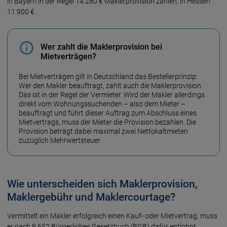
in Bayern in der Regel 14.280 € Maklerprovision zahlen, in Hessen
11.900 €.
Wer zahlt die Maklerprovision bei
Mietverträgen?
Bei Mietverträgen gilt in Deutschland das Besteller­prinzip:
Wer den Makler beauftragt, zahlt auch die Makler­provision.
Das ist in der Regel der Ver­mieter. Wird der Makler aller­dings
direkt vom Wohnungs­suchenden – also dem Mieter –
beauftragt und führt dieser Auftrag zum Abschluss eines
Miet­ver­trags, muss der Mieter die Pro­vision bezahlen. Die
Pro­vision beträgt dabei maximal zwei Netto­kalt­mieten
zuzüglich Mehr­wert­steuer.
Wie unterscheiden sich Maklerprovision,
Maklergebühr und Maklercourtage?
Vermittelt ein Makler erfolgreich einen Kauf- oder Mietvertrag, muss
er nach § 652 Bürgerliches Gesetzbuch (BGB) dafür entlohnt