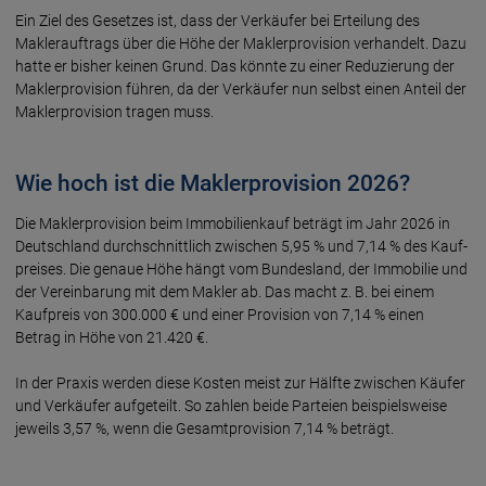
Ein Ziel des Gesetzes ist, dass der Ver­käufer bei Erteilung des
Makler­auftrags über die Höhe der Makler­provision verhandelt. Dazu
hatte er bisher keinen Grund. Das könnte zu einer Reduzierung der
Makler­provision führen, da der Ver­käufer nun selbst einen Anteil der
Makler­provision tragen muss.
Wie hoch ist die Maklerprovision 2026?
Die Maklerprovision beim Immobilien­kauf beträgt im Jahr 2026 in
Deutschland durch­schnitt­lich zwischen 5,95 % und 7,14 % des Kauf­
preises. Die genaue Höhe hängt vom Bundes­land, der Immobilie und
der Verein­barung mit dem Makler ab. Das macht z. B. bei einem
Kauf­preis von 300.000 € und einer Provision von 7,14 % einen
Betrag in Höhe von 21.420 €.
In der Praxis werden diese Kosten meist zur Hälfte zwischen Käufer
und Ver­käufer aufge­teilt. So zahlen beide Parteien beispiel­sweise
jeweils 3,57 %, wenn die Gesamt­provision 7,14 % beträgt.