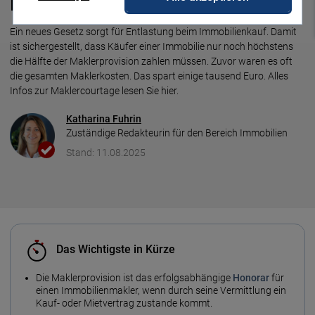
Maklerkosten
Ein neues Gesetz sorgt für Entlastung beim Immobilienkauf. Damit
ist sichergestellt, dass Käufer einer Immobilie nur noch höchstens
die Hälfte der Maklerprovision zahlen müssen. Zuvor waren es oft
die gesamten Maklerkosten. Das spart einige tausend Euro. Alles
Infos zur Maklercourtage lesen Sie hier.
Katharina Fuhrin
Zuständige Redakteurin für den Bereich Immobilien
Stand: 11.08.2025
Das Wichtigste in Kürze
Die Maklerprovision ist das erfolgs­abhängige
Honorar
für
einen Immobilien­makler, wenn durch seine Vermittlung ein
Kauf- oder Mietver­trag zustande kommt.