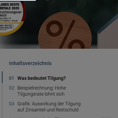
Handyvertrag kündigen
r
Ablauf Hauskauf
50.000 Euro anlegen
Kredit für Rentner
Gas sparen
ng
Wie viel Mbit brauche ich?
Musterdepot
Sanierungskredit
Heizkosten
erung
Firmendepot
50.000 Euro Kredit
Festgeld anlegen
Inhaltsverzeichnis
Was bedeutet Tilgung?
Sparen für Kinder
Beispielrechnung: Hohe
Tilgungsrate lohnt sich
Altersvorsorge
Grafik: Auswirkung der Tilgung
auf Zinsanteil und Restschuld