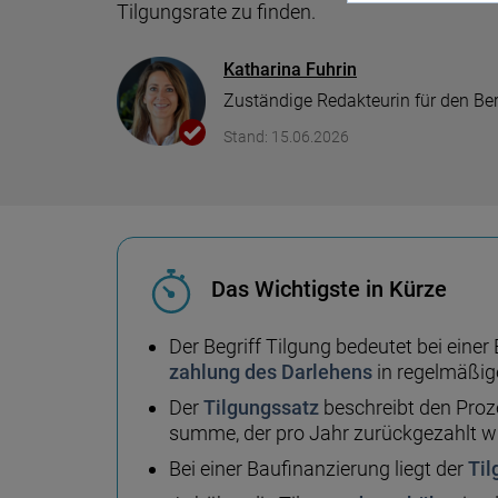
Vergleich
Kf
Tilgungsrate zu finden.
we
Depot Vergleich
Autokredit Vergleich
Gewerbestrom Vergleich
iPhone mit Vertrag
Baufi
Tages
Kredi
Gasan
Katharina Fuhrin
Berufsunfähigkeitsversicherung
Zuständige Redakteurin für den Be
Sc
ETF Vergleich
Auto-Leasing Vergleich
Stromanbieter wechseln
Prepaid Vergleich
Tilgu
Festge
Kredit
Gaspr
Stand: 15.06.2026
Krankentagegeld
Daten
Pr
ETF Sparplan Vergleich
Firmenkredit
Strompreise
Datentarife Vergleich
Wie vi
leiste
Immobilien Investment
Heizstrom Vergleich
Das Wichtigste in Kürze
KfW Z
Girokonto Vergleich
Der Begriff Tilgung bedeutet bei einer
Immob
zahlung des Dar­lehens
in regel­mäßi
Kreditkarten Vergleich
Der
Tilgungssatz
beschreibt den Proze
summe, der pro Jahr zurück­gezahlt wi
Bei einer Baufinanzierung liegt der
Til