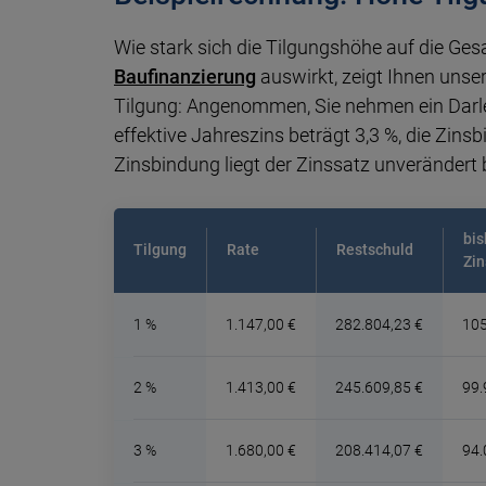
Wie stark sich die Tilgungshöhe auf die Ge
Baufinanzierung
auswirkt, zeigt Ihnen unse
Tilgung: Angenommen, Sie nehmen ein Darle
effektive Jahreszins beträgt 3,3 %, die Zin
Zinsbindung liegt der Zinssatz unverändert b
bis
Tilgung
Rate
Restschuld
Zin
1 %
1.147,00 €
282.804,23 €
105
2 %
1.413,00 €
245.609,85 €
99.
3 %
1.680,00 €
208.414,07 €
94.