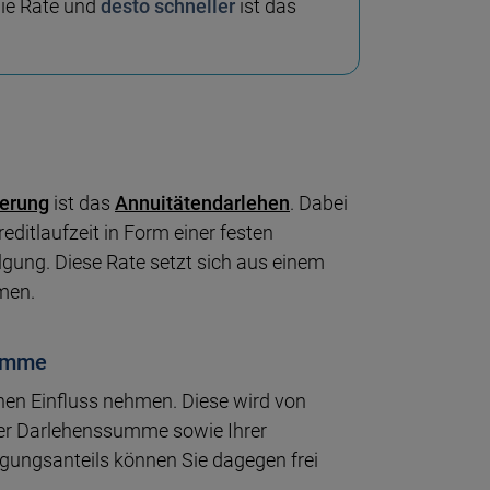
die Rate und
desto schneller
ist das
ierung
ist das
Annuitätendarlehen
. Dabei
editlaufzeit in Form einer festen
lgung. Diese Rate setzt sich aus einem
mmen.
summe
inen Einfluss nehmen. Diese wird von
der Darlehenssumme sowie Ihrer
lgungsanteils können Sie dagegen frei