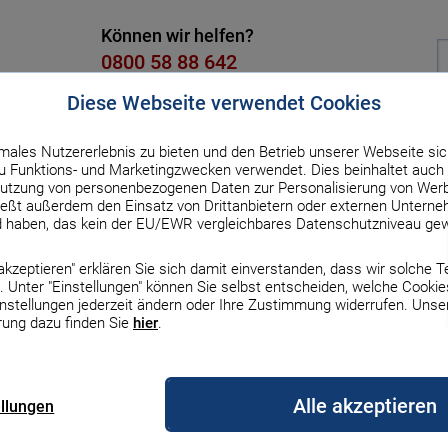
Können wir helfen?
0800 58 88 642
Kostenlos, Mo. bis Fr. von 8 bis 18
Diese Webseite verwendet Cookies
males Nutzererlebnis zu bieten und den Betrieb unserer Webseite sic
dit
Versicherung
Strom & Gas
DSL & Handy
Üb
 Funktions- und Marketingzwecken verwendet. Dies beinhaltet auch 
utzung von personenbezogenen Daten zur Personalisierung von Werb
ßt außerdem den Einsatz von Drittanbietern oder externen Unterneh
ergien
d haben, das kein der EU/EWR vergleichbares Datenschutzniveau gew
ur Übersicht
e akzeptieren" erklären Sie sich damit einverstanden, dass wir solche 
: So nutzen Sie
 Unter "Einstellungen" können Sie selbst entscheiden, welche Cookie
Zinsen & Rechner
Zinsen & Rechner
Zinsen und Rechner
Gas
DSL
Auto & Haftpflicht
Finanzierung
Börse
Auto
Erneuerbare Energien
Top-Handys mit Vertr
Haus
instellungen jederzeit ändern oder Ihre Zustimmung widerrufen. Unse
 zu­hause
rung dazu finden Sie
hier
.
le Bauzinsen
le Sparzinsen
zinsen
gleich
rgleich
z Versicherung
Darlehensarten im
MSCI-World-ETF
Autofinanzierung
Erneuerbare Energien
iPhone 17
Bauherrenhaftpflicht
st unbe­grenzt zur Ver­fü­gung. Bei der
rgleich
Überblick
Vergleich
Alle akzeptieren
Quel­len wird kaum CO2 frei­ge­setzt.
ellungen
nsen-Prognose
geldzinsen
rechner
s Vergleich
etanbieter wechseln
Europa-ETFs
Auto-Leasing
Wärmepumpe
iPhone 16
m Haus­halt die Mög­lich­keit, beim Hei­