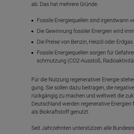
ab. Das hat mehre­re Grün­de:
Fossi­le Energie­quel­len sind irgend­wann v
Die Gewin­nung fossi­ler Energi­en wird imme
Die Preise von Ben­zin, Heiz­öl oder Erd­gas 
Fossi­le Energie­quel­len sor­gen für Gefah­
schmut­zung (CO2-Aus­stoß, Radio­aktivi­tät
Für die Nut­zung regenera­tiver Ener­gie ste­he
gung. Sie sol­len dazu beitra­gen, die nega­tiv
rück­gän­gig zu ma­chen und welt­weit die zukü
Deutsch­land wer­den regenera­tive Ener­gien 
als Bio­kraft­stoff ge­nutzt.
Seit Jahr­zehn­ten unter­stüt­zen alle Bundes­