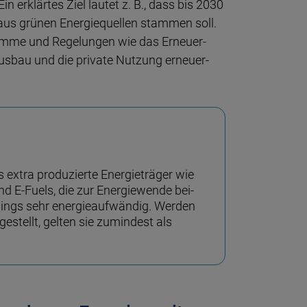
n er­klär­tes Ziel lau­tet z. B., dass bis 2030
us grü­nen Energie­quel­len stam­men soll.
amme und Rege­lun­gen wie das Er­neuer­
us­bau und die priva­te Nut­zung erneuer­
extra produ­zier­te Energie­trä­ger wie
nd E-Fuels, die zur Energie­wen­de bei­
r­dings sehr energie­auf­wän­dig. Wer­den
ge­stellt, gel­ten sie zumin­dest als