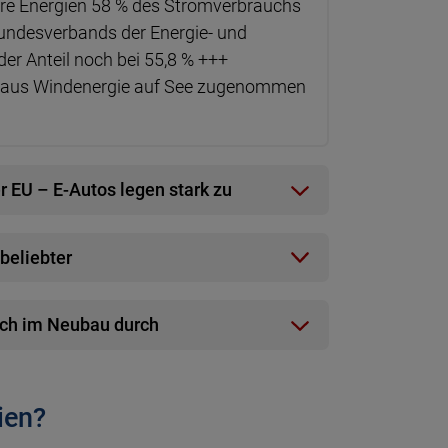
are Energien 58 % des Stromverbrauchs
undesverbands der Energie- und
er Anteil noch bei 55,8 % +++
g aus Windenergie auf See zugenommen
r EU – E-Autos legen stark zu
beliebter
ich im Neubau durch
ien?