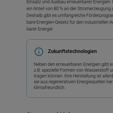
Ein­satz und Aus­bau erneuer­barer Ener­gien. Ei
ein Anteil von 80 % an der Stromer­zeu­gung a
Des­halb gibt es umfang­reiche Förder­pro­gr
bare-Energien-Gesetz für den industriel­len A
barer Ener­gie.
Zukunftstechnologien
Neben den erneuer­baren Ener­gien gibt es 
z.­B. speziel­le For­men von Wasser­stoff u
tra­gen kön­nen. Ihre Her­stel­lung ist alle
sie aus regenera­ti­ven Energie­quel­len her­
klima­freund­lich.