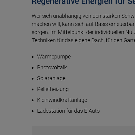
Regenerative Energien für S
Wer sich unabhängig von den star­ken Schwan
machen will, kann sich auf Ba­sis erneuer­bare
sor­gen. Im Mittel­punkt der indi­viduel­len Nu
Techni­ken für das eige­ne Dach, für den Gar­t
Wärme­pumpe
Photo­voltaik
Solar­anlage
Pellet­heizung
Klein­wind­kraft­anlage
Lade­station für das E-Auto