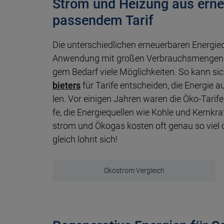
Strom und Heizung aus erne
passendem Tarif
Die unter­schied­lichen erneuer­baren Ener­gie­qu
An­wen­dung mit gro­ßen Ver­brauchs­men­gen a
gem Be­darf vie­le Mög­lich­kei­ten. So kann s
bie­ters
für Tari­fe ent­schei­den, die Ener­gie a
len. Vor eini­gen Jah­ren wa­ren die Öko-Tari­fe
fe, die Energie­quel­len wie Kohle und Kern­kr
strom und Öko­gas kos­ten oft genau so viel o
gleich lohnt sich!
Ökostrom Vergleich