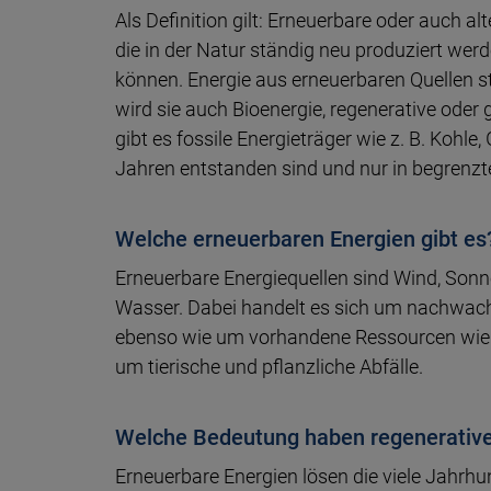
Als Definition gilt: Erneuer­bare oder auch alter
die in der Natur stän­dig neu produ­ziert wer­
kön­nen. Ener­gie aus erneuer­ba­ren Quel­len 
wird sie auch Bio­ener­gie, regenera­tive ode
gibt es fossi­le Energie­trä­ger wie z. B. Koh­le
Jah­ren ent­stan­den sind und nur in begrenz
Welche erneuerbaren Energien gibt es
Erneuer­bare Energie­quel­len sind Wind, So
Was­ser. Dabei han­delt es sich um nach­wach
eben­so wie um vor­hande­ne Ressour­cen wie
um tie­rische und pflanz­liche Ab­fälle.
Welche Bedeutung haben regenerative
Erneuerbare Ener­gien lö­sen die viele Jahr­hun