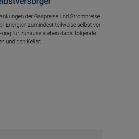
elbstversorger
­kun­gen der Gas­prei­se und Strom­prei­se
r Ener­gien zumin­dest teil­weise selbst ver­
t­zung für zu­hause ste­hen dabei fol­gen­de
en und den Kel­ler: