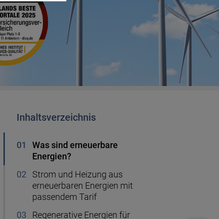
Handyvertrag kündigen
r
Ablauf Hauskauf
50.000 Euro anlegen
Kredit für Rentner
Gas sparen
ng
Wie viel Mbit brauche ich?
Musterdepot
Sanierungskredit
Heizkosten
erung
Firmendepot
50.000 Euro Kredit
Festgeld anlegen
Inhaltsverzeichnis
Was sind erneuerbare
Sparen für Kinder
Energien?
Strom und Heizung aus
Altersvorsorge
erneuerbaren Energien mit
passendem Tarif
Regenerative Energien für