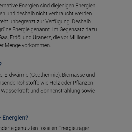
­nati­ve Ener­gien sind die­jeni­gen Ener­gien,
den und des­halb nicht ver­braucht wer­den
steht unbe­grenzt zur Ver­fü­gung. Des­halb
r grüne Ener­gie genannt. Im Gegen­satz dazu
, Gas, Erdöl und Uran­erz, die vor Millio­nen
­ter Menge vor­kom­men.
?
nne, Erd­wärme (Geothermie), Bio­masse und
sen­de Roh­stof­fe wie Holz oder Pflan­zen
 Wasser­kraft und Sonnen­strah­lung sowie
 Energien?
der­te genutz­ten fossi­len Energie­trä­ger