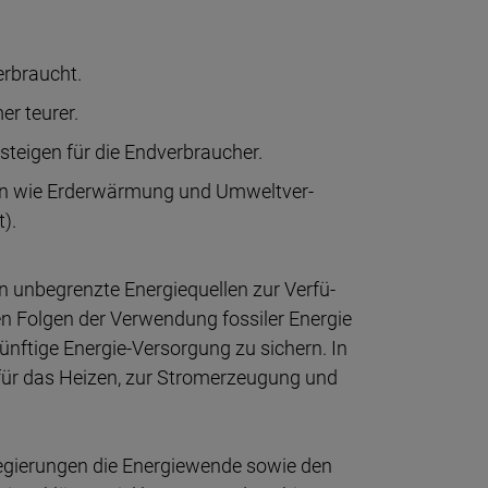
er­braucht.
r teu­rer.
stei­gen für die Endver­brau­cher.
ren wie Erder­wär­mung und Um­welt­ver­
).
n unbe­grenz­te Energie­quel­len zur Ver­fü­
en Fol­gen der Verwen­dung fossi­ler Ener­gie
nf­ti­ge Energie-Ver­sor­gung zu sichern. In
für das Hei­zen, zur Strom­er­zeu­gung und
regie­run­gen die Energie­wende sowie den