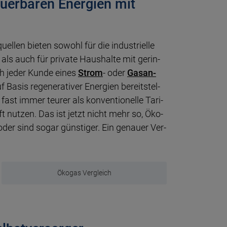
uerbaren Energien mit
el­len bie­ten so­wohl für die industri­elle
ls auch für priva­te Haus­hal­te mit gerin­
ich jeder Kun­de eines
Strom
- oder
Gas­an­
uf Ba­sis regenera­tiver Ener­gien bereit­stel­
 fast im­mer teu­rer als konventionel­le Tari­
aft nutzen. Das ist jetzt nicht mehr so, Öko­
der sind sogar günsti­ger. Ein genau­er Ver­
Ökogas Vergleich