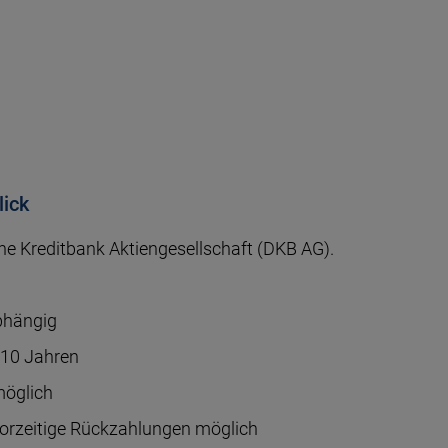
lick
e Kreditbank Aktien­gesell­schaft (DKB AG).
b­hängig
u 10 Jahren
möglich
rzeitige Rück­zah­lungen möglich