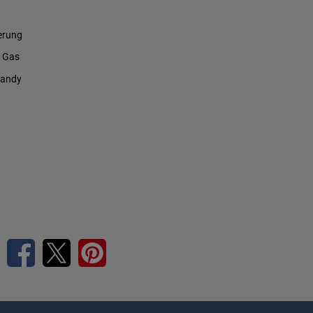
erung
 Gas
Handy