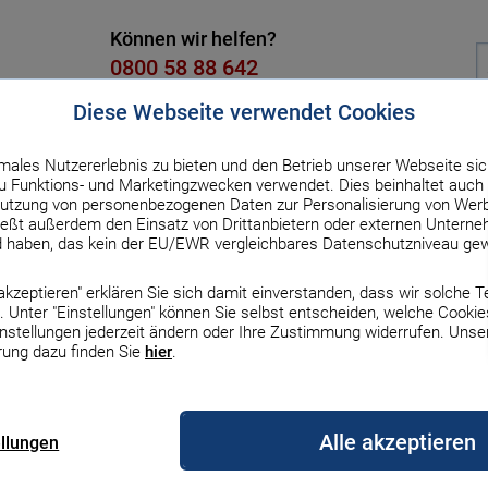
Können wir helfen?
0800 58 88 642
Kostenlos, Mo. bis Fr. von 8 bis 18
Diese Webseite verwendet Cookies
males Nutzererlebnis zu bieten und den Betrieb unserer Webseite sic
dit
Versicherung
Strom & Gas
DSL & Handy
Üb
 Funktions- und Marketingzwecken verwendet. Dies beinhaltet auch 
utzung von personenbezogenen Daten zur Personalisierung von Werb
ßt außerdem den Einsatz von Drittanbietern oder externen Unterneh
d haben, das kein der EU/EWR vergleichbares Datenschutzniveau gew
ur Übersicht
e akzeptieren" erklären Sie sich damit einverstanden, dass wir solche 
os zu Zinsen und
 Unter "Einstellungen" können Sie selbst entscheiden, welche Cookie
Zinsen & Rechner
Zinsen & Rechner
Zinsen und Rechner
Gas
DSL
Auto & Haftpflicht
Finanzierung
Börse
Auto
Erneuerbare Energien
Top-Handys mit Vertr
Haus
instellungen jederzeit ändern oder Ihre Zustimmung widerrufen. Unse
rung dazu finden Sie
hier
.
le Bauzinsen
le Sparzinsen
zinsen
gleich
rgleich
z Versicherung
Darlehensarten im
MSCI-World-ETF
Autofinanzierung
Erneuerbare Energien
iPhone 17
Bauherrenhaftpflicht
lexiblen Konditionen
rgleich
Überblick
Vergleich
Alle akzeptieren
ellungen
nsen-Prognose
geldzinsen
rechner
s Vergleich
etanbieter wechseln
Europa-ETFs
Auto-Leasing
Wärmepumpe
iPhone 16
diesem Slogan wirbt die SKG Bank für