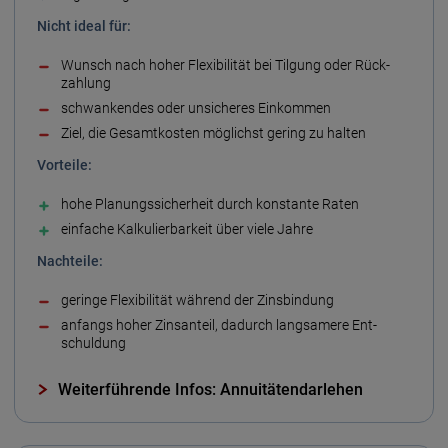
Nicht ideal für:
Wunsch nach hoher Flexibilität bei Tilgung oder Rück­
zahlung
schwankendes oder unsicheres Ein­kommen
Ziel, die Gesamt­kosten möglichst gering zu halten
Vorteile:
hohe Planungs­sicherheit durch konstante Raten
einfache Kalkulierbar­keit über viele Jahre
Nachteile:
geringe Flexibilität während der Zins­bindung
anfangs hoher Zins­anteil, da­durch langsamere Ent­
schuldung
Weiterführende Infos: Annuitätendarlehen