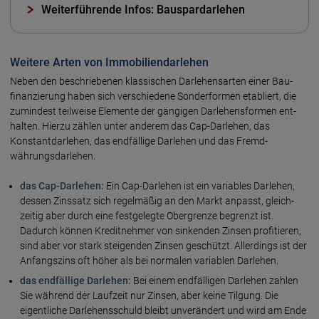
Weiterführende Infos: Bauspardarlehen
Weitere Arten von Immobiliendarlehen
Neben den beschriebenen klassischen Darlehens­arten einer Bau­
finanzierung haben sich verschiedene Sonder­formen etabliert, die
zumindest teil­weise Elemente der gängigen Darlehens­formen ent­
halten. Hierzu zählen unter anderem das Cap-Darlehen, das
Konstant­darlehen, das endfällige Darlehen und das Fremd­
währungs­darlehen.
das Cap-Darlehen:
Ein Cap-Darlehen ist ein variables Darlehen,
dessen Zins­satz sich regel­mäßig an den Markt anpasst, gleich­
zeitig aber durch eine fest­gelegte Ober­grenze begrenzt ist.
Dadurch können Kredit­nehmer von sinkenden Zinsen profitieren,
sind aber vor stark steigenden Zinsen geschützt. Allerdings ist der
Anfangs­zins oft höher als bei normalen variablen Darlehen.
das endfällige Darlehen:
Bei einem endfälligen Darlehen zahlen
Sie während der Lauf­zeit nur Zinsen, aber keine Tilgung. Die
eigentliche Darlehens­schuld bleibt unverändert und wird am Ende