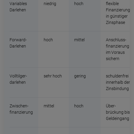
Variables
niedrig
hoch
flexible
Darlehen
Finanzierung
in günstiger
Zins­phase
Forward-
hoch
mittel
Anschluss­
Darlehen
finanzierung
im Voraus
sichern
Volltilger­
sehr hoch
gering
schulden­frei
darlehen
innerhalb der
Zins­bindung
Zwischen­
mittel
hoch
Über­
finanzierung
brückung bis
Geld­eingang