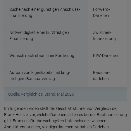
Suche nach einer günstigen Anschluss­
Forward-
finanzierung
Darlehen
Not­wendigkeit einer kurz­fristigen
Zwischen­
Finanzierung
finanzierung
Wunsch nach staatlicher Förderung
KfW-Darlehen
Aufbau von Eigen­kapital mit lang­
Bau­spar­
fristigem Bau­spar­vertrag
darlehen
Quelle: Vergleich.de, Stand: Mai 2026
Im folgenden Video stellt der Geschäfts­führer von Vergleich.de,
Frank Heinze, vor, welche Darlehens­arten es bei der Baufinanzierung
gibt. Frank erklärt die wichtigsten Unter­schiede zwischen
Annuitäten­darlehen, Volltilger­darlehen, variablen Darlehen,