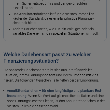
Ihrem Sicherheits­bedürfnis und der gewünschten
Flexibilität ab.
Das Annuitäten­darlehen ist für die meisten Immobilien­
käufer der Standard, da es eine lang­fristige Planungs­
sicherheit bietet.
Andere Darlehens­arten, wie z. B. ein Voll­tilger- oder ein
variables Darlehen, sind in speziellen Situationen sinn­voll.
Welche Darlehensart passt zu welcher
Finanzierungssituation?
Die passende Darlehens­art ergibt sich aus Ihrer finanziellen
Situation, Ihrem Planungs­horizont und Ihrem Umgang mit Zins­
risiken. Die folgenden typischen Fälle helfen bei der Ein­ordnung:
Annuitäten­darlehen – für eine lang­fristige und plan­bare Erst­
finanzierung:
Wenn Sie Wert auf gleich­bleibende Raten und eine
hohe Planungs­sicherheit legen, ist das Annuitäten­darlehen in den
meisten Fällen die passende Wahl.