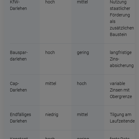
KfW-
hoch
mittel
Nutzung
Darlehen
staatlicher
Förderung
als
zusätzlichen
Baustein
Bau­spar­
hoch
gering
lang­fristige
darlehen
Zins­
absicherung
Cap-
mittel
hoch
variable
Darlehen
Zinsen mit
Ober­grenze
Endfälliges
niedrig
mittel
Tilgung am
Darlehen
Lauf­zeit­ende
Konstant­
hoch
gering
feste Rate