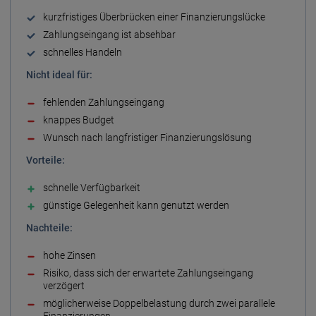
kurz­fristiges Über­brücken einer Finanzierungs­lücke
Zahlungs­eingang ist absehbar
schnelles Handeln
Nicht ideal für:
fehlenden Zahlungs­eingang
knappes Budget
Wunsch nach lang­fristiger Finanzierungs­lösung
Vorteile:
schnelle Verfügbar­keit
günstige Gelegenheit kann genutzt werden
Nachteile:
hohe Zinsen
Risiko, dass sich der erwartete Zahlungs­eingang
verzögert
möglicher­weise Doppel­belastung durch zwei parallele
Finanzierungen