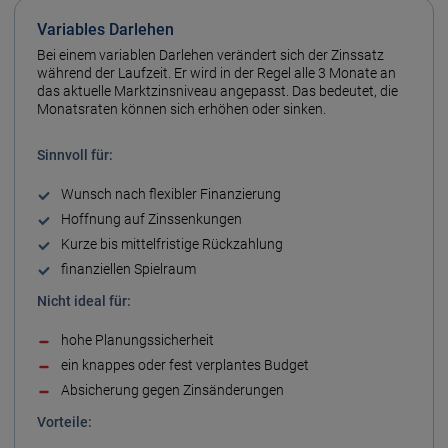
Variables Darlehen
Bei einem variablen Darlehen verändert sich der Zins­satz
während der Lauf­zeit. Er wird in der Regel alle 3 Monate an
das aktuelle Markt­zins­niveau angepasst. Das bedeutet, die
Monats­raten können sich erhöhen oder sinken.
Sinn­voll für:
Wunsch nach flexibler Finanzierung
Hoffnung auf Zins­senkungen
Kurze bis mittel­fristige Rück­zahlung
finanziellen Spiel­raum
Nicht ideal für:
hohe Planungs­sicherheit
ein knappes oder fest verplantes Budget
Absicherung gegen Zins­änderungen
Vorteile: