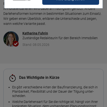
Bei einer Bau­finanzierung gibt es verschiedene Darlehens­arten. Das
Annuitäten­darlehen wird dabei am häufigsten genutzt. Andere
Darlehens­formen kommen in bestimmten Situationen zum Einsatz.
Wir geben einen Über­blick, erklären die Unter­schiede und zeigen,
wann welche Variante passt.
Katharina Fuhrin
Zuständige Redakteurin für den Bereich Immobilien
Stand: 08.05.2026
Das Wichtigste in Kürze
Es gibt verschiedene Arten der Bau­finanzierung, die sich in
Plan­bar­keit, Flexibilität und der Dauer der Tilgung unter­
scheiden.
Welche Darlehens­art für Sie die richtige ist, hängt von Ihrer
konkreten Situation, dem vorhandenen Planungs­horizont,