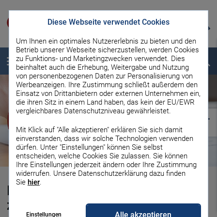
Diese Webseite verwendet Cookies
Um Ihnen ein optimales Nutzererlebnis zu bieten und den
Betrieb unserer Webseite sicherzustellen, werden Cookies
zu Funktions- und Marketingzwecken verwendet. Dies
Menü
Suche
beinhaltet auch die Erhebung, Weitergabe und Nutzung
von personenbezogenen Daten zur Personalisierung von
Werbeanzeigen. Ihre Zustimmung schließt außerdem den
Einsatz von Drittanbietern oder externen Unternehmen ein,
die ihren Sitz in einem Land haben, das kein der EU/EWR
vergleichbares Datenschutzniveau gewährleistet.
Mit Klick auf "Alle akzeptieren" erklären Sie sich damit
einverstanden, dass wir solche Technologien verwenden
dürfen. Unter "Einstellungen" können Sie selbst
entscheiden, welche Cookies Sie zulassen. Sie können
Ihre Einstellungen jederzeit ändern oder Ihre Zustimmung
widerrufen. Unsere Datenschutzerklärung dazu finden
Sie
hier
.
Darlehensarten bei der Bau­fi­nan­
zierung: Welche passt zu Ihnen?
Alle akzeptieren
Einstellungen