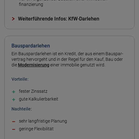
finanzierung
Weiterführende Infos: KfW-Darlehen
Bauspardarlehen
Ein Bau­spar­darlehen ist ein Kredit, der aus einem Bau­spar­
vertrag hervor­geht und in der Regel für den Kauf, Bau oder
die
Modernisierung
einer Immobilie genutzt wird.
Vorteile:
fester Zins­satz
gute Kalkulierbar­keit
Nachteile:
sehr lang­fristige Planung
geringe Flexibilität