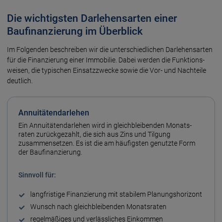
Die wichtigsten Darlehensarten einer
Baufinanzierung im Überblick
Im Folgenden beschreiben wir die unter­schiedlichen Darlehens­arten
für die Finanzierung einer Immobilie. Dabei werden die Funktions­
weisen, die typischen Einsatz­zwecke sowie die Vor- und Nach­teile
deutlich.
Annuitäten­darlehen
Ein Annuitäten­darlehen wird in gleich­bleibenden Monats­
raten zurück­gezahlt, die sich aus Zins und Tilgung
zusammen­setzen. Es ist die am häufigsten genutzte Form
der Bau­finanzierung.
Sinn­voll für:
lang­fristige Finanzierung mit stabilem Planungs­horizont
Wunsch nach gleich­bleibenden Monats­raten
regel­mäßiges und verlässliches Einkommen