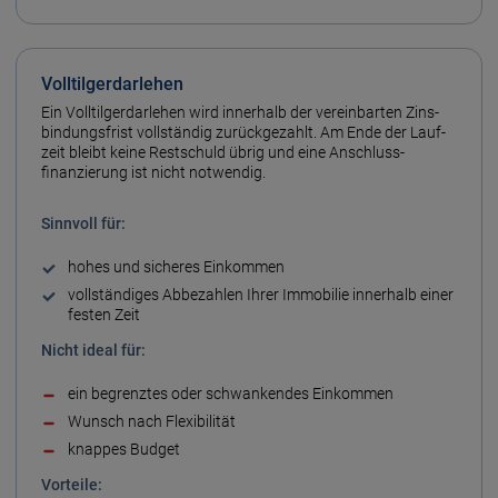
Volltilgerdarlehen
Ein Volltilger­darlehen wird innerhalb der vereinbarten Zins­
bindungs­frist voll­ständig zurück­gezahlt. Am Ende der Lauf­
zeit bleibt keine Rest­schuld übrig und eine Anschluss­
finanzierung ist nicht notwendig.
Sinn­voll für:
hohes und sicheres Einkommen
voll­ständiges Ab­bezahlen Ihrer Immobilie inner­halb einer
festen Zeit
Nicht ideal für:
ein begrenztes oder schwankendes Einkommen
Wunsch nach Flexibilität
knappes Budget
Vorteile: