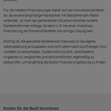
Für die meisten Finanzierungen bietet sich ein Annuitäten­darlehen
an, da es eine lang­fristige Planbar­keit mit fest­stehenden Raten
verbindet. Je nach der persönlichen Situation kommen andere
Darlehens­formen infrage. So kann z. B. bei einer Anschluss­
finanzierung ein Forward-Darlehen die richtige Lösung sein.
Wichtig ist, die gewählte Darlehens­art bewusst an die eigene
Lebens­planung anzupassen und nicht allein nach kurz­fristigen Zins­
vorteilen zu entscheiden. Zudem lohnt es sich, verschiedene
Angebote zu vergleichen und die Konditionen regelmäßig zu
überprüfen, um lang­fristig die beste Finanzierungs­lösung zu finden.
Kosten für die Baufi berechnen