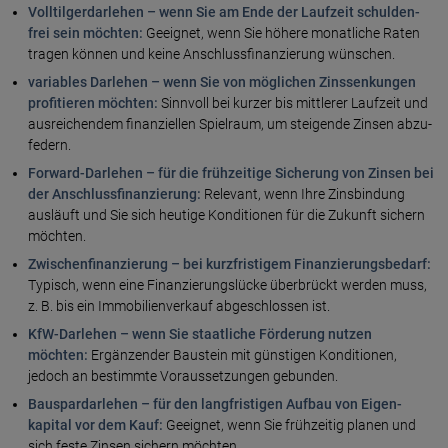
Volltilger­darlehen – wenn Sie am Ende der Lauf­zeit schulden­
frei sein möchten:
Geeignet, wenn Sie höhere monatliche Raten
tragen können und keine Anschluss­finanzierung wünschen.
variables Darlehen – wenn Sie von möglichen Zins­senkungen
profitieren möchten:
Sinnvoll bei kurzer bis mittlerer Lauf­zeit und
ausreichendem finanziellen Spiel­raum, um steigende Zinsen abzu­
federn.
Forward-Darlehen – für die früh­zeitige Sicherung von Zinsen bei
der Anschluss­finanzierung:
Relevant, wenn Ihre Zins­bindung
ausläuft und Sie sich heutige Konditionen für die Zukunft sichern
möchten.
Zwischen­finanzierung – bei kurz­fristigem Finanzierungs­bedarf:
Typisch, wenn eine Finanzierungs­lücke über­brückt werden muss,
z. B. bis ein Immobilien­verkauf ab­geschlossen ist.
KfW-Darlehen – wenn Sie staatliche Förderung nutzen
möchten:
Ergänzender Bau­stein mit günstigen Konditionen,
jedoch an bestimmte Voraus­setzungen gebunden.
Bauspar­darlehen – für den lang­fristigen Aufbau von Eigen­
kapital vor dem Kauf:
Geeignet, wenn Sie früh­zeitig planen und
sich feste Zinsen sichern möchten.