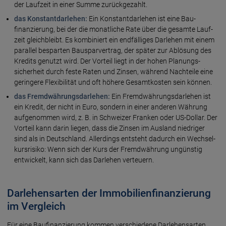
der Lauf­zeit in einer Summe zurück­gezahlt.
das Konstant­darlehen:
Ein Konstant­darlehen ist eine Bau­
finanzierung, bei der die monatliche Rate über die gesamte Lauf­
zeit gleich­bleibt. Es kombiniert ein endfälliges Darlehen mit einem
parallel besparten Bau­spar­vertrag, der später zur Ablösung des
Kredits genutzt wird. Der Vorteil liegt in der hohen Planungs­
sicherheit durch feste Raten und Zinsen, während Nachteile eine
geringere Flexibilität und oft höhere Gesamt­kosten sein können.
das Fremd­währungs­darlehen:
Ein Fremd­währungs­darlehen ist
ein Kredit, der nicht in Euro, sondern in einer anderen Währung
aufgenommen wird, z. B. in Schweizer Franken oder US-Dollar. Der
Vorteil kann darin liegen, dass die Zinsen im Ausland niedriger
sind als in Deutsch­land. Allerdings entsteht dadurch ein Wechsel­
kurs­risiko: Wenn sich der Kurs der Fremd­währung ungünstig
entwickelt, kann sich das Darlehen verteuern.
Darlehensarten der Immobilienfinanzierung
im Vergleich
Für eine Bau­finanzierung kommen verschiedene Darlehens­arten