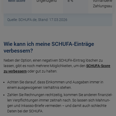
kein Score
ungenügend
8 %
vorhandene
Zahlungsausfä
Quelle: SCHUFA.de, Stand: 17.03.2026
Wie kann ich meine SCHUFA-Einträge
verbessern?
Neben der Option, einen negativen SCHUFA-Eintrag lö­schen zu
lassen, gibt es noch meh­re­re Mög­lich­kei­ten, um den
SCHUFA-Score
zu ver­bes­sern
oder gut zu hal­ten:
Ach­ten Sie da­rauf, dass Ein­kom­men und Aus­ga­ben immer in
einem aus­ge­wo­ge­nen Ver­hält­nis stehen.
Zahlen Sie Rechnungen recht­zei­tig, kommen Sie an­de­ren fi­nan­ziel­
len Ver­pflich­tun­gen immer zeit­nah nach. So lassen sich Mah­nun­
gen und Inkasso-Briefe ver­mei­den – und da­mit auch schlechte
Da­ten bei der SCHUFA.