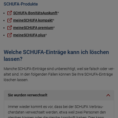
SCHUFA-Produkte
SCHUFA-BonitätsAuskunft
*
meineSCHUFA kompakt
*
meineSCHUFA premium
*
meineSCHUFA plus
*
Welche SCHUFA-Einträge kann ich löschen
lassen?
Manche SCHUFA-Einträge sind un­be­rech­tigt, weil sie falsch oder ver­
al­tet sind. In den fol­gen­den Fäl­len können Sie Ihre SCHUFA-Ein­träge
lö­schen lassen.
Sie wurden verwechselt
Immer wieder kommt es vor, dass bei der SCHUFA Ver­brau­
cher­daten ver­wech­selt werden, etwa weil zwei Per­so­nen den
glei­chen Na­men oder die glei­che An­schrift haben. Dies kann