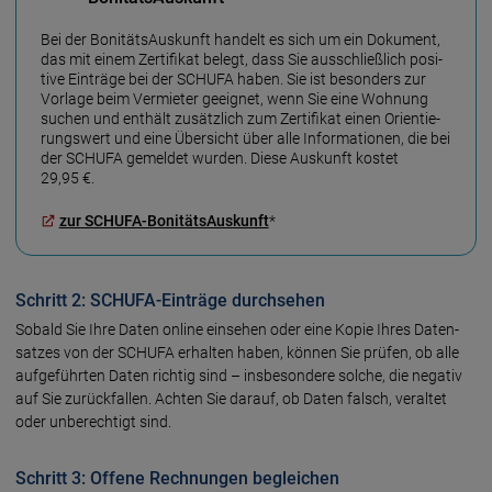
Bei der BonitätsAuskunft handelt es sich um ein Dokument,
das mit einem Zertifikat belegt, dass Sie aus­schließ­lich posi­
tive Ein­trä­ge bei der SCHUFA haben. Sie ist be­son­ders zur
Vor­lage beim Ver­mieter ge­eig­net, wenn Sie eine Woh­nung
suchen und ent­hält zu­sätz­lich zum Zerti­fikat einen Orien­tie­
rungs­wert und eine Über­sicht über alle In­forma­tionen, die bei
der SCHUFA gemel­det wurden. Diese Auskunft kos­tet
29,95 €.
zur SCHUFA-BonitätsAuskunft
*
Schritt 2: SCHUFA-Einträge durchsehen
Sobald Sie Ihre Daten online einsehen oder eine Kopie Ihres Daten­
satzes von der SCHUFA er­hal­ten haben, können Sie prü­fen, ob alle
auf­ge­führ­ten Da­ten rich­tig sind – ins­be­son­dere sol­che, die ne­ga­tiv
auf Sie zu­rück­fallen. Ach­ten Sie da­rauf, ob Da­ten falsch, ver­al­tet
oder un­be­rech­tigt sind.
Schritt 3: Offene Rechnungen begleichen