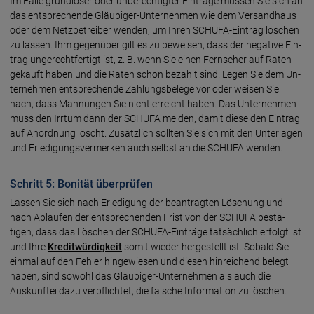
Im Falle grundloser oder un­be­rech­tig­ter Ein­träge müssen Sie sich an
das ent­sprech­ende Gläubiger-Unter­nehmen wie dem Ver­sand­haus
oder dem Netz­be­treiber wen­den, um Ih­ren SCHUFA-Ein­trag löschen
zu lassen. Ihm ge­gen­über gilt es zu be­weisen, dass der nega­tive Ein­
trag un­ge­recht­fer­tigt ist, z. B. wenn Sie einen Fern­seher auf Ra­ten
ge­kauft haben und die Ra­ten schon be­zahlt sind. Legen Sie dem Un­
ter­nehmen ent­spre­chen­de Zah­lungs­be­lege vor oder wei­sen Sie
nach, dass Mah­nungen Sie nicht er­reicht haben. Das Un­ter­nehmen
muss den Irr­tum dann der SCHUFA melden, damit diese den Ein­trag
auf An­ord­nung löscht. Zu­sätz­lich sollten Sie sich mit den Un­ter­lagen
und Er­le­di­gungs­ver­merken auch selbst an die SCHUFA wenden.
Schritt 5: Bonität überprüfen
Lassen Sie sich nach Erledigung der be­an­trag­ten Lö­schung und
nach Ab­laufen der ent­spre­chen­den Frist von der SCHUFA be­stä­
tigen, dass das Lö­schen der SCHUFA-Ein­träge tat­säch­lich er­folgt ist
und Ihre
Kre­dit­wür­dig­keit
somit wieder her­ge­stellt ist. So­bald Sie
ein­mal auf den Feh­ler hin­ge­wie­sen und die­sen hin­rei­chend be­legt
haben, sind sowohl das Gläu­bi­ger-Un­ter­nehmen als auch die
Auskunftei dazu ver­pflich­tet, die fal­sche In­for­ma­tion zu löschen.