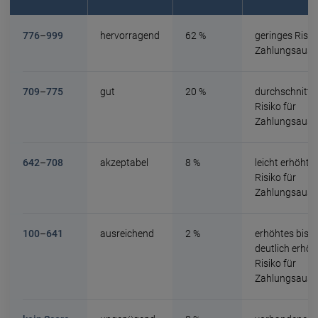
776
–
999
hervorragend
62 %
geringes Risik
Zahlungsausfä
709
–
775
gut
20 %
durchschnittli
Risiko für
Zahlungsausfä
642
–
708
akzeptabel
8 %
leicht erhöhte
Risiko für
Zahlungsausfä
100
–
641
ausreichend
2 %
erhöhtes bis
deutlich erhöh
Risiko für
Zahlungsausfä