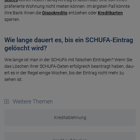
prä­fe­rier­te Woh­nung nicht mie­ten können. Im ärgs­ten Fall könnte
Ihre Bank Ih­nen die
Dis­po­kre­dite
ent­zie­hen oder
Kre­dit­kar­ten
sperren.
Wie lange dauert es, bis ein SCHUFA-Eintrag
gelöscht wird?
Wie lange ist man in der SCHUFA mit fal­schen Ein­trä­gen? Wenn Sie
das Löschen Ihrer SCHUFA-Daten er­folg­reich be­an­tragt haben, dau­
ert es in der Re­gel einige Wo­chen, bis der Ein­trag nicht mehr zu
sehen ist.
Weitere Themen
Kreditablehnung