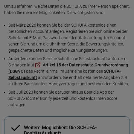
Um zu erfahren, welche Daten die SCHUFA zu Ihrer Per­son spei­chert,
haben Sie mehrere Möglichkeiten. Die wichtigsten sind:
Seit März 2026 können Sie bei der SCHUFA kostenlos einen
persön­lichen Account anlegen. Registrieren Sie sich online bei der
Schufa mit E-Mail, Pass­wort und Identitäts­prüfung. Im Account
sehen Sie rund um die Uhr Ihren Score, die Bewertungs­kriterien,
gespeicherte Daten und mög­liche Zahlungs­störungen.
Außerdem können Sie eine schriftliche Selbst­aus­kunft an­for­dern.
Sie haben laut
Ar­ti­kel 15 der Daten­schutz-Grund­ver­ord­nung
(DSGVO)
das Recht, einmal im Jahr eine kos­ten­lose
SCHUFA-
Selbst­aus­kunft
an­zu­for­dern. Sie ent­hält de­taillierte An­ga­ben z. B.
zu Ihren Bank­kon­ten, Han­dy­ver­trägen und be­stehen­den Krediten.
Seit Juli 2023 können Sie darüber hinaus über die App der
SCHUFA-Tochter Bonify jederzeit und kostenlos Ihren Score
abfragen.
Weitere Möglichkeit: Die SCHUFA-
BonitätsAuskunft