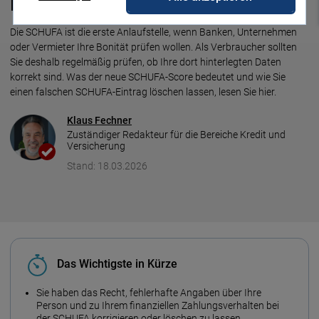
Musterbrief!
Die SCHUFA ist die erste Anlaufstelle, wenn Banken, Unter­nehmen
oder Ver­mie­ter Ihre Boni­tät prü­fen wollen. Als Ver­brau­cher soll­ten
Sie des­halb regel­mäßig prü­fen, ob Ihre dort hin­ter­leg­ten Daten
korrekt sind. Was der neue SCHUFA-Score be­deutet und wie Sie
einen falschen SCHUFA-Eintrag löschen lassen, lesen Sie hier.
Klaus Fechner
Zuständiger Redakteur für die Bereiche Kredit und
Versicherung
Stand: 18.03.2026
Das Wichtigste in Kürze
Sie haben das Recht, fehlerhafte Angaben über Ihre
Person und zu Ihrem finanziellen Zahlungsverhalten bei
der SCHUFA korrigieren oder löschen zu lassen.