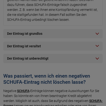
dazu füh­ren, dass SCHUFA-Einträge falsch zu­ge­ord­net
werden. Z. B. wenn bei Ihnen eine Kon­to­pfän­dung ver­merkt ist,
die nie statt­ge­fun­den hat. In diesem Fall soll­ten Sie den
SCHUFA-Eintrag un­be­dingt lö­schen lassen.
Der Eintrag ist grundlos
Der Eintrag ist veraltet
Der Eintrag ist unberechtigt
Was passiert, wenn ich einen negativen
SCHUFA-Eintrag nicht löschen lasse?
Negative
SCHUFA
-Einträge können negative Aus­wir­kun­gen für Sie
haben: So könnte ein von Ihnen be­an­trag­ter Kre­dit ab­ge­lehnt
werden. Mög­lich ist auch, dass Sie auf­grund des ne­ga­ti­ven
SCHUFA-
Scores
kei­nen neuen Han­dy­ver­trag er­hal­ten oder eine von Ihnen