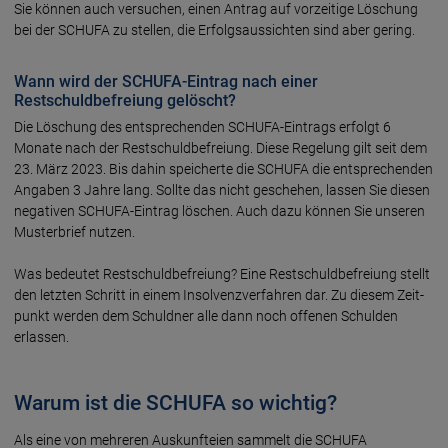
Sie können auch versuchen, einen An­trag auf vor­zeitige Lö­schung
bei der SCHUFA zu stel­len, die Er­folgs­aus­sich­ten sind aber gering.
Wann wird der SCHUFA-Eintrag nach einer
Restschuldbefreiung gelöscht?
Die Löschung des entspre­chen­den SCHUFA-Ein­trags er­folgt 6
Monate nach der Rest­schuld­be­frei­ung. Diese Regelung gilt seit dem
23. März 2023. Bis dahin speicherte die SCHUFA die entsprechenden
Angaben 3 Jahre lang. Sollte das nicht ge­sche­hen, las­sen Sie die­sen
ne­ga­ti­ven SCHUFA-Eintrag lö­schen. Auch dazu können Sie un­se­ren
Mus­ter­brief nutzen.
Was bedeutet Restschuld­be­frei­ung? Eine Rest­schuld­be­frei­ung stellt
den letz­ten Schritt in einem In­sol­venz­ver­fah­ren dar. Zu die­sem Zeit­
punkt werden dem Schuld­ner alle dann noch of­fenen Schul­den
erlassen.
Warum ist die SCHUFA so wichtig?
Als eine von mehreren Auskunfteien sammelt die SCHUFA