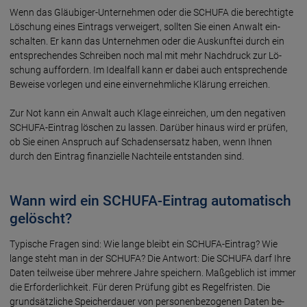
Wenn das Gläubiger-Unternehmen oder die SCHUFA die be­rech­tig­te
Lö­schung eines Ein­trags ver­wei­gert, sollten Sie einen An­walt ein­
schal­ten. Er kann das Un­ter­neh­men oder die Aus­kunf­tei durch ein
ent­sprech­en­des Schrei­ben noch mal mit mehr Nach­druck zur Lö­
schung auf­for­dern. Im Ideal­fall kann er dabei auch ent­sprech­ende
Be­weise vor­le­gen und eine ein­ver­nehm­liche Klä­rung erreichen.
Zur Not kann ein Anwalt auch Klage ein­rei­chen, um den ne­ga­ti­ven
SCHUFA-Eintrag lö­schen zu lassen. Da­rü­ber hinaus wird er prü­fen,
ob Sie einen An­spruch auf Scha­dens­er­satz haben, wenn Ihnen
durch den Ein­trag fi­nan­ziel­le Nach­tei­le ent­stan­den sind.
Wann wird ein SCHUFA-Eintrag automatisch
gelöscht?
Typische Fragen sind: Wie lange bleibt ein SCHUFA-Eintrag? Wie
lange steht man in der SCHUFA? Die Ant­wort: Die SCHUFA darf Ihre
Da­ten teil­weise über mehre­re Jah­re spei­chern. Maß­geb­lich ist immer
die Erforder­lich­keit. Für deren Prü­fung gibt es Re­gel­fris­ten. Die
grund­sätz­liche Spei­cher­dau­er von per­sonen­bezo­genen Da­ten be­