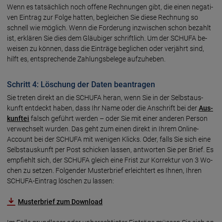
Wenn es tatsächlich noch offene Rech­nun­gen gibt, die einen ne­ga­ti­
ven Ein­trag zur Fol­ge hatten, be­glei­chen Sie diese Rech­nung so
schnell wie mög­lich. Wenn die For­de­rung in­zwi­schen schon be­zahlt
ist, er­klä­ren Sie dies dem Gläu­bi­ger schrift­lich. Um der SCHUFA be­
wei­sen zu können, dass die Ein­trä­ge be­gli­chen oder ver­jährt sind,
hilft es, ent­sprech­ende Zah­lungs­be­lege aufzuheben.
Schritt 4: Löschung der Daten beantragen
Sie treten direkt an die SCHUFA heran, wenn Sie in der Selbst­aus­
kunft ent­deckt ha­ben, dass Ihr Name oder die An­schrift bei der
Aus­
kunf­tei
falsch ge­führt werden – oder Sie mit einer an­de­ren Per­son
ver­wech­selt wurden. Das geht zum einen direkt in Ihrem Online-
Account bei der SCHUFA mit wenigen Klicks. Oder, falls Sie sich eine
Selbstauskunft per Post schicken lassen, antworten Sie per Brief. Es
emp­fiehlt sich, der SCHU­FA gleich eine Frist zur Kor­rek­tur von 3 Wo­
chen zu setzen. Fol­gen­der Mus­ter­brief er­leich­tert es Ihnen, Ihren
SCHUFA-Eintrag löschen zu lassen:
Musterbrief zum Download