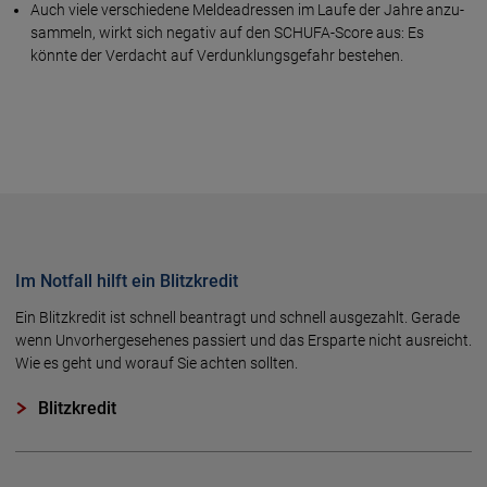
Auch viele verschiedene Melde­adres­sen im Lau­fe der Jah­re an­zu­
sam­meln, wirkt sich ne­ga­tiv auf den SCHUFA-Score aus: Es
könnte der Ver­dacht auf Ver­dunk­lungs­ge­fahr bestehen.
Im Notfall hilft ein Blitzkredit
Ein Blitzkredit ist schnell beantragt und schnell ausgezahlt. Gerade
wenn Unvorhergesehenes passiert und das Ersparte nicht ausreicht.
Wie es geht und worauf Sie achten sollten.
Blitzkredit