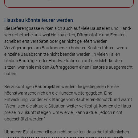
Hausbau könnte teurer werden
Die Lieferengpässe wirken sich auch auf viele Baustellen und Hand­
werker­betriebe aus, weil Holz­paletten, Dämm­stoffe und Fenster­
scheiben erst verspätet oder gar nicht geliefert werden.
Verzögerungen am Bau können zu höheren Kosten führen, wenn
einzelne Bauab­schnitte nicht beendet werden. In vielen Fällen
bleiben Bauträger oder Handwerks­firmen auf den Mehr­kosten
sitzen, wenn sie mit den Auftrag­gebern einen Festpreis ausgemacht
haben.
Bei zukünftigen Bauprojekten werden die gestiegenen Preise
höchst­wahrscheinich an die Kunden weitergegeben. Eine
Entwicklung, vor der Erik Stange vom Bauherren-Schutz­bund warnt:
"Wenn sich die aktuelle Situation weiter verfestigt, können die Haus­
preise in Zukunft steigen. Um wie viel, kann aktuell jedoch nicht
abgeschätzt werden."
Übrigens: Es ist generell gar nicht so selten, dass die tatsäch­lichen