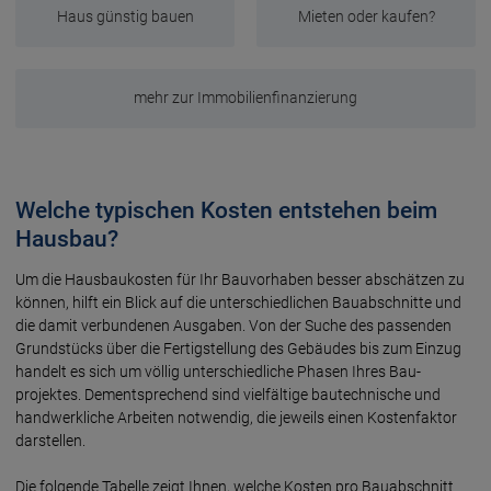
Haus günstig bauen
Mieten oder kaufen?
mehr zur Immobilienfinanzierung
Welche typischen Kosten entstehen beim
Hausbau?
Um die Hausbaukosten für Ihr Bauvorhaben besser abschätzen zu
können, hilft ein Blick auf die unterschied­lichen Bauab­schnitte und
die damit verbundenen Aus­gaben. Von der Suche des passenden
Grund­stücks über die Fertig­stellung des Gebäudes bis zum Einzug
handelt es sich um völlig unterschied­liche Phasen Ihres Bau­
projektes. Dement­sprechend sind vielfältige bautech­nische und
handwerk­liche Arbeiten notwendig, die jeweils einen Kosten­faktor
darstellen.
Die folgende Tabelle zeigt Ihnen, welche Kosten pro Bauab­schnitt