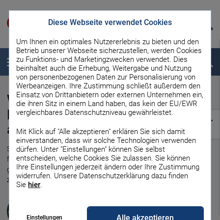
Diese Webseite verwendet Cookies
Um Ihnen ein optimales Nutzererlebnis zu bieten und den
Betrieb unserer Webseite sicherzustellen, werden Cookies
zu Funktions- und Marketingzwecken verwendet. Dies
Menü
Suche
beinhaltet auch die Erhebung, Weitergabe und Nutzung
von personenbezogenen Daten zur Personalisierung von
Werbeanzeigen. Ihre Zustimmung schließt außerdem den
Einsatz von Drittanbietern oder externen Unternehmen ein,
Was kostet ein Haus? Diese
die ihren Sitz in einem Land haben, das kein der EU/EWR
Kosten kommen beim Hausbau
vergleichbares Datenschutzniveau gewährleistet.
auf Sie zu!
Mit Klick auf "Alle akzeptieren" erklären Sie sich damit
einverstanden, dass wir solche Technologien verwenden
Sie wollen Ihren Traum verwirklichen und ein Haus bauen? Dann
dürfen. Unter "Einstellungen" können Sie selbst
entscheiden, welche Cookies Sie zulassen. Sie können
fragen Sie sich bestimmt, wie hoch die Hausbaukosten sind. Wir
Ihre Einstellungen jederzeit ändern oder Ihre Zustimmung
geben Ihnen einen Überblick über die Kosten beim Hausbau und
widerrufen. Unsere Datenschutzerklärung dazu finden
zeigen Ihnen, wie Sie sparen können.
Sie
hier
.
Katharina Fuhrin
Zuständige Redakteurin für den Bereich Immobilien
Alle akzeptieren
Einstellungen