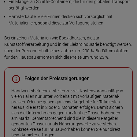
Ein Mangel an Schiffs-Containern, die für den globalen Transport
benötigt werden.
Hamsterkäufe: Viele Firmen decken sich vorsorglich mit
Materialien ein, sobald diese zur Verfügung stehen.
Bei einzelnen Materialien wie Epoxidharzen, die zur
Kunststoffverarbeitung und in der Elektroindustrie benötigt werden,
stieg der Preis innerhalb eines Jahres um 200 %. Bei Dämmstoffen
für den Hausbau erhöhten sich die Preise um rund 25 %.
Folgen der Preissteigerungen
Handwerksbetriebe erstellen zurzeit Kostenvor­anschläge in
vielen Fällen nur unter Vor­behalt mit vor­läufigen Material­
preisen. Oder sie geben gar keine Angebote für Tätig­keiten
heraus, die erst in 2 oder 3 Monaten erfolgen. Damit sichern
sich die Unter­nehmen gegen kurz­fristige Preis­erhöhungen
am Markt. Dement­sprechend sind die in diesem Ratgeber
genannten Preise nur als Näherungs­werte zu verstehen.
Konkrete Preise für Ihr Bauvor­haben können Sie nur direkt
beim Anbieter erfragen.