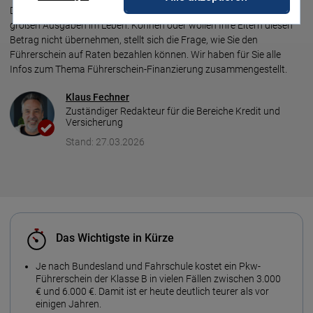
Der Führerschein zählt mit 4.000 € oder 5.000 € zu den ersten
großen Ausgaben im Leben. Können oder wollen Ihre Eltern diesen
Betrag nicht übernehmen, stellt sich die Frage, wie Sie den
Führerschein auf Raten bezahlen können. Wir haben für Sie alle
Infos zum Thema Führerschein-Finanzierung zusammengestellt.
Klaus Fechner
Zuständiger Redakteur für die Bereiche Kredit und
Versicherung
Stand: 27.03.2026
Das Wichtigste in Kürze
Je nach Bundesland und Fahrschule kostet ein Pkw-
Führer­schein der Klasse B in vielen Fällen zwischen 3.000
€ und 6.000 €. Damit ist er heute deut­lich teu­rer als vor
einigen Jahren.