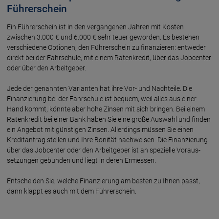
Führerschein
Ein Führerschein ist in den ver­gangenen Jahren mit Kosten
zwischen 3.000 € und 6.000 € sehr teuer ge­worden. Es be­stehen
verschie­dene Optionen, den Führer­schein zu finan­zieren: entwe­der
direkt bei der Fahr­schule, mit einem Raten­kredit, über das Job­center
oder über den Arbeit­geber.
Jede der genannten Varianten hat ihre Vor- und Nach­teile. Die
Finan­zierung bei der Fahr­schule ist bequem, weil alles aus einer
Hand kommt, könnte aber hohe Zinsen mit sich bringen. Bei einem
Raten­kredit bei einer Bank haben Sie eine große Aus­wahl und finden
ein Ange­bot mit günstigen Zinsen. Aller­dings müssen Sie einen
Kredit­antrag stellen und Ihre Bonität nach­weisen. Die Finanzierung
über das Job­center oder den Arbeit­geber ist an spezielle Voraus­
setzungen gebunden und liegt in deren Er­messen.
Entscheiden Sie, welche Finanzierung am besten zu Ihnen passt,
dann klappt es auch mit dem Führerschein.