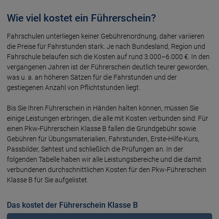
Wie viel kostet ein Führerschein?
Fahrschulen unterliegen keiner Gebühren­ordnung, daher vari­ieren
die Preise für Fahr­stunden stark. Je nach Bundes­land, Region und
Fahr­schule be­laufen sich die Kosten auf rund 3.000­–6.000 €. In den
vergangenen Jahren ist der Führerschein deutlich teurer geworden,
was u. a. an höheren Sätzen für die Fahr­stunden und der
gestiegenen Anzahl von Pflicht­stunden liegt.
Bis Sie Ihren Führerschein in Händen halten können, müssen Sie
einige Leis­tungen er­bringen, die alle mit Kosten ver­bunden sind: Für
einen Pkw-Führer­schein Klasse B fallen die Grund­gebühr sowie
Gebühren für Übungs­materialien, Fahr­stunden, Erste-Hilfe-Kurs,
Pass­bilder, Sehtest und schließ­lich die Prüfungen an. In der
folgenden Tabelle haben wir alle Leistungs­bereiche und die damit
ver­bundenen durch­schnitt­lichen Kosten für den Pkw-Führer­schein
Klasse B für Sie aufgelistet.
Das kostet der Führerschein Klasse B