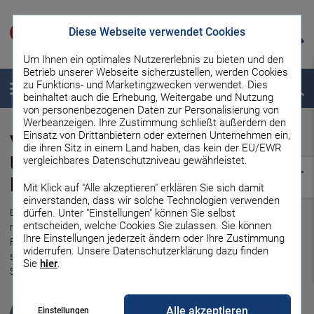
Diese Webseite verwendet Cookies
Um Ihnen ein optimales Nutzererlebnis zu bieten und den
Betrieb unserer Webseite sicherzustellen, werden Cookies
zu Funktions- und Marketingzwecken verwendet. Dies
Menü
Suche
beinhaltet auch die Erhebung, Weitergabe und Nutzung
von personenbezogenen Daten zur Personalisierung von
Werbeanzeigen. Ihre Zustimmung schließt außerdem den
Einsatz von Drittanbietern oder externen Unternehmen ein,
Vollkasko oder Teilkasko –
die ihren Sitz in einem Land haben, das kein der EU/EWR
Unterschied und Leistungen der
vergleichbares Datenschutzniveau gewährleistet.
Kaskoversicherung
Mit Klick auf "Alle akzeptieren" erklären Sie sich damit
einverstanden, dass wir solche Technologien verwenden
Eine Kaskoversicherung ist zwar nicht vorgeschrieben, aber für die
dürfen. Unter "Einstellungen" können Sie selbst
entscheiden, welche Cookies Sie zulassen. Sie können
meisten Fahrzeughalter Standard. Dennoch stellt sich für viele die
Ihre Einstellungen jederzeit ändern oder Ihre Zustimmung
Frage, ob sie besser eine Vollkasko oder Teilkasko abschließen
widerrufen. Unsere Datenschutzerklärung dazu finden
sollen. Erfahren Sie in unserem Artikel, welche Versicherung sich für
Sie
hier
.
Sie am ehesten lohnt.
Klaus Fechner
Alle akzeptieren
Einstellungen
Zuständiger Redakteur für die Bereiche Kredit und