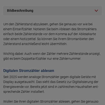
Bildbeschreibung
Um den Zählerstand abzulesen, gehen Sie genauso vor wie bei
einem Ein­tarif­zähler. Notieren Sie beim Ablesen des Strom­zählers
einfach beide Zähler­stände vor dem Komma auf der Ablese­karte
oder einem Notiz­zettel. So können Sie Ihrem Strom­an­bieter den
Zähler­stand anschließend leicht über­mitteln.
Wichtig dabei: Auch wenn der Zähler mehrere Zähler­stände anzeigt,
gibt es beim Doppel­tarif­zähler nur eine Zähler­nummer.
Digitalen Stromzähler ablesen
Seit 2025 werden analoge Strom­zähler gegen digi­tale Geräte mit
Display ausge­tauscht. Das sieht das Gesetz zur Digi­tali­sierung der
Energie­wende vor. Bereits jetzt sind in zahl­reichen Haus­halten ent­
sprechende Zähler installiert.
Wollen Sie Ihren digitalen Stromzähler ablesen, gehen Sie genauso