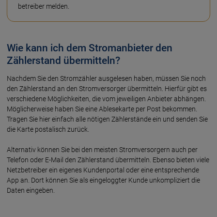
betreiber melden.
Wie kann ich dem Stromanbieter den
Zählerstand übermitteln?
Nachdem Sie den Stromzähler ausge­lesen haben, müssen Sie noch
den Zähler­stand an den Strom­ver­sorger über­mitteln. Hier­für gibt es
ver­schie­dene Möglich­keiten, die vom jewei­ligen Anbie­ter ab­hängen.
Möglicher­weise haben Sie eine Ablese­karte per Post bekommen.
Tragen Sie hier ein­fach alle nötigen Zähler­stände ein und senden Sie
die Karte posta­lisch zurück.
Alternativ können Sie bei den meisten Strom­ver­sorgern auch per
Telefon oder E-Mail den Zähler­stand über­mitteln. Ebenso bieten viele
Netz­be­treiber ein eigenes Kunden­portal oder eine ent­sprechende
App an. Dort können Sie als einge­loggter Kunde un­kompli­ziert die
Daten eingeben.