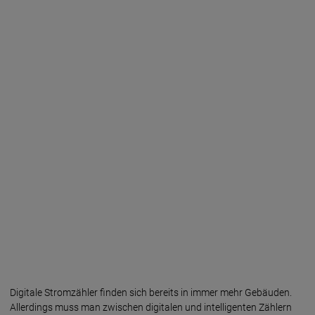
Digitale Stromzähler finden sich bereits in immer mehr Gebäuden.
Aller­dings muss man zwischen digi­talen und intelli­genten Zählern