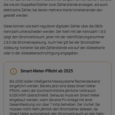
die wie ein Doppel­tarif­zähler zwei Zähler­stände an­zeigen, als auch
elek­trische Zähler, bei denen mehrere Werte hinter­einander dar­
gestellt werden.
Diese können wie beim regu­lären digi­talen Zähler über die OBIS-
Kennzahl unter­schieden werden. Der Wert mit der Kenn­zahl 1.8.0
zeigt den Strom­ver­brauch, jener mit der Identi­fizierungs­nummer
2.8.0 die Strom­ein­speisung. Auch hier gilt bei der Stromzähler-
Ablesung: Notieren Sie alle Zähler­stände wie auf der Ab­lese­karte
oder in der Ab­lese­benach­richti­gung angegeben.
Smart-Meter-Pflicht ab 2025
Bis 2030 sollen intelligente Mess­sys­teme flächen­deckend
einge­führt werden. Bereits jetzt sind diese Smart Meter
Pflicht, wenn der durch­schnitt­liche jähr­liche Ver­brauch
6.000 kWh über­schreitet. Genauso muss ein Smart Meter
einge­baut werden, wenn Sie eine PV-Anlage mit einer
Gesamt­leistung von über 7 kWp betreiben. Der Vor­teil: Sie
müssen nicht mehr jähr­lich den Strom­zähler ablesen, da
Smart Meter auto­matisch den Strom­ver­brauch an den Netz­