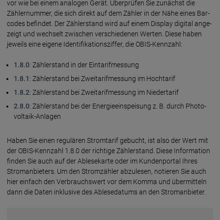
vor wie bei einem ana­logen Gerät. Über­prüfen Sie zunächst die
Zähler­nummer, die sich direkt auf dem Zähler in der Nähe eines Bar­
codes befindet. Der Zähler­stand wird auf einem Display digi­tal ange­
zeigt und wechselt zwischen ver­schie­denen Werten. Diese haben
jeweils eine eigene Identi­fika­tions­ziffer, die OBIS-Kennzahl:
1.8.0
: Zähler­stand in der Ein­tarif­messung
1.8.1
: Zähler­stand bei Zweitarifmessung im Hochtarif
1.8.2
: Zähler­stand bei Zwei­tarif­messung im Nieder­tarif
2.8.0
: Zähler­stand bei der Energie­ein­speisung z. B. durch Photo­
voltaik-Anlagen
Haben Sie einen regulären Strom­tarif gebucht, ist also der Wert mit
der OBIS-Kenn­zahl 1.8.0 der rich­tige Zähler­stand. Diese Infor­mation
finden Sie auch auf der Ablese­karte oder im Kunden­portal Ihres
Strom­an­bieters. Um den Strom­zähler abzu­lesen, notieren Sie auch
hier einfach den Ver­brauchs­wert vor dem Komma und über­mitteln
dann die Daten inklu­sive des Ab­lese­datums an den Strom­anbieter.