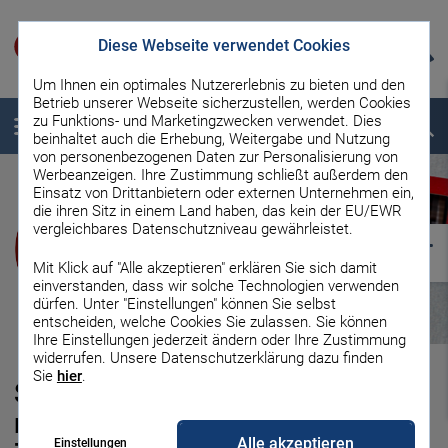
Diese Webseite verwendet Cookies
Um Ihnen ein optimales Nutzererlebnis zu bieten und den
Betrieb unserer Webseite sicherzustellen, werden Cookies
zu Funktions- und Marketingzwecken verwendet. Dies
Menü
Suche
beinhaltet auch die Erhebung, Weitergabe und Nutzung
von personenbezogenen Daten zur Personalisierung von
Werbeanzeigen. Ihre Zustimmung schließt außerdem den
Einsatz von Drittanbietern oder externen Unternehmen ein,
die ihren Sitz in einem Land haben, das kein der EU/EWR
vergleichbares Datenschutzniveau gewährleistet.
Mit Klick auf "Alle akzeptieren" erklären Sie sich damit
einverstanden, dass wir solche Technologien verwenden
dürfen. Unter "Einstellungen" können Sie selbst
entscheiden, welche Cookies Sie zulassen. Sie können
Ihre Einstellungen jederzeit ändern oder Ihre Zustimmung
widerrufen. Unsere Datenschutzerklärung dazu finden
Sie
hier
.
Stromzähler ablesen: So geht’s
richtig bei analogen und digitalen
Alle akzeptieren
Einstellungen