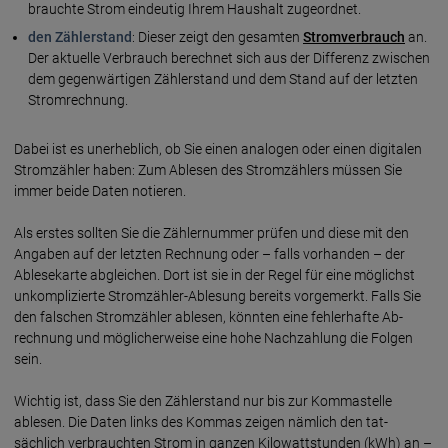
brauchte Strom ein­deutig Ihrem Haus­halt zuge­ordnet.
den Zählerstand
: Dieser zeigt den gesamten
Strom­ver­brauch
an.
Der aktu­elle Ver­brauch berech­net sich aus der Diffe­renz zwischen
dem gegen­wärtigen Zähler­stand und dem Stand auf der letzten
Strom­rechnung.
Dabei ist es unerheblich, ob Sie einen ana­logen oder einen digi­talen
Strom­zähler haben: Zum Ablesen des Strom­zählers müssen Sie
immer beide Daten notieren.
Als erstes sollten Sie die Zähler­nummer prüfen und diese mit den
Angaben auf der letzten Rech­nung oder – falls vor­handen – der
Ablese­karte ab­gleichen. Dort ist sie in der Regel für eine mög­lichst
un­kompli­zierte Stromzähler-Ablesung bereits vorge­merkt. Falls Sie
den falschen Strom­zähler ablesen, könnten eine fehler­hafte Ab­
rechnung und möglicher­weise eine hohe Nach­zahlung die Folgen
sein.
Wichtig ist, dass Sie den Zähler­stand nur bis zur Komma­stelle
ablesen. Die Daten links des Kommas zeigen nämlich den tat­
sächlich ver­brauchten Strom in ganzen Kilo­watt­stunden (kWh) an –