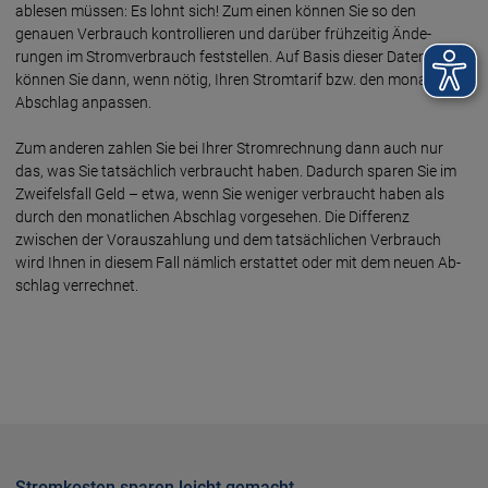
ablesen müssen: Es lohnt sich! Zum einen können Sie so den
genauen Ver­brauch kontrol­lieren und darüber früh­zeitig Ände­
rungen im Strom­ver­brauch fest­stellen. Auf Basis dieser Daten
können Sie dann, wenn nötig, Ihren Strom­tarif bzw. den monat­lichen
Abschlag anpassen.
Zum anderen zahlen Sie bei Ihrer Strom­rech­nung dann auch nur
das, was Sie tat­säch­lich ver­braucht haben. Dadurch sparen Sie im
Zweifels­fall Geld – etwa, wenn Sie weniger ver­braucht haben als
durch den monat­lichen Abschlag vorge­sehen. Die Diffe­renz
zwischen der Voraus­zah­lung und dem tat­säch­lichen Ver­brauch
wird Ihnen in diesem Fall näm­lich erstattet oder mit dem neuen Ab­
schlag verrechnet.
Stromkosten sparen leicht gemacht