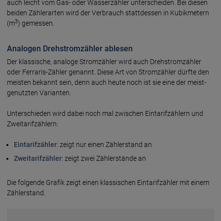
auch leicht vom Gas- oder Wasser­zähler unter­scheiden. Bei diesen
beiden Zähler­arten wird der Ver­brauch statt­dessen in Kubik­metern
3
(m
) gemessen.
Analogen Drehstromzähler ablesen
Der klassische, analoge Stromzähler wird auch Dreh­strom­zähler
oder Ferraris-Zähler genannt. Diese Art von Strom­zähler dürfte den
meisten bekannt sein, denn auch heute noch ist sie eine der meist­
genutzten Varianten.
Unterschieden wird dabei noch mal zwischen Ein­tarif­zählern und
Zwei­tarif­zählern:
Eintarifzähler
: zeigt nur einen Zähler­stand an
Zweitarifzähler
: zeigt zwei Zähler­stände an
Die folgende Grafik zeigt einen klassischen Ein­tarif­zähler mit einem
Zählerstand.