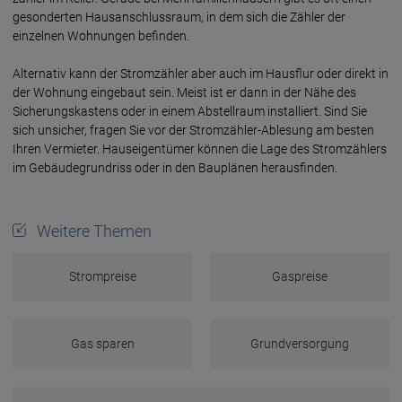
gesonderten Haus­anschluss­raum, in dem sich die Zähler der
einzelnen Woh­nungen befinden.
Alternativ kann der Strom­zähler aber auch im Haus­flur oder direkt in
der Wohnung einge­baut sein. Meist ist er dann in der Nähe des
Sicherungs­kastens oder in einem Abstell­raum instal­liert. Sind Sie
sich unsicher, fragen Sie vor der Stromzähler-Ablesung am besten
Ihren Ver­mieter. Haus­eigen­tümer können die Lage des Strom­zählers
im Gebäude­grundriss oder in den Bau­plänen heraus­finden.
Weitere Themen
Strompreise
Gaspreise
Gas sparen
Grundversorgung