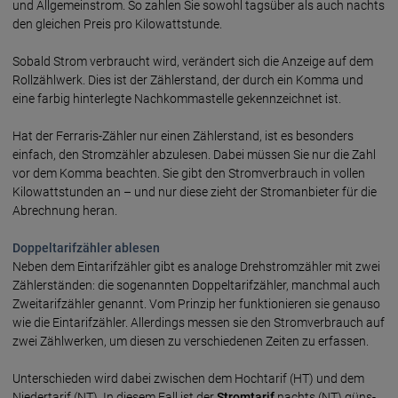
und Allgemein­strom. So zahlen Sie sowohl tags­über als auch nachts
den gleichen Preis pro Kilo­watt­stunde.
Sobald Strom verbraucht wird, verändert sich die Anzeige auf dem
Roll­zähl­werk. Dies ist der Zähler­stand, der durch ein Komma und
eine farbig hinter­legte Nach­komma­stelle gekenn­zeichnet ist.
Hat der Ferraris-Zähler nur einen Zählerstand, ist es besonders
einfach, den Strom­zähler abzulesen. Dabei müssen Sie nur die Zahl
vor dem Komma beachten. Sie gibt den Strom­ver­brauch in vollen
Kilo­watt­stunden an – und nur diese zieht der Strom­anbieter für die
Ab­rech­nung heran.
Doppeltarifzähler ablesen
Neben dem Eintarifzähler gibt es ana­loge Dreh­strom­zähler mit zwei
Zähler­ständen: die soge­nannten Doppel­tarif­zähler, manch­mal auch
Zwei­tarif­zähler genannt. Vom Prin­zip her funk­tio­nieren sie genauso
wie die Ein­tarif­zähler. Aller­dings messen sie den Strom­ver­brauch auf
zwei Zähl­werken, um diesen zu ver­schie­denen Zeiten zu erfassen.
Unterschieden wird dabei zwischen dem Hoch­tarif (HT) und dem
Nieder­tarif (NT). In diesem Fall ist der
Strom­tarif
nachts (NT) güns­