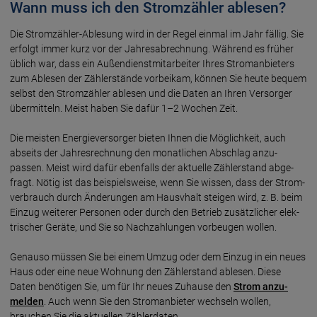
Wann muss ich den Stromzähler ablesen?
Die Stromzähler-Ablesung wird in der Regel einmal im Jahr fällig. Sie
er­folgt immer kurz vor der Jahres­ab­rechnung. Wäh­rend es früher
üb­lich war, dass ein Außen­dienst­mit­ar­beiter Ihres Strom­anbieters
zum Ab­lesen der Zähler­stände vorbei­kam, können Sie heute bequem
selbst den Strom­zähler ablesen und die Daten an Ihren Ver­sorger
über­mitteln. Meist haben Sie dafür 1–2 Wochen Zeit.
Die meisten Energie­ver­sorger bieten Ihnen die Mög­lich­keit, auch
abseits der Jahres­rechnung den monat­lichen Ab­schlag anzu­
passen. Meist wird dafür eben­falls der aktu­elle Zähler­stand abge­
fragt. Nötig ist das bei­spiels­weise, wenn Sie wissen, dass der Strom­
ver­brauch durch Ände­rungen am Hausvhalt steigen wird, z. B. beim
Ein­zug wei­terer Per­sonen oder durch den Betrieb zusätz­licher elek­
trischer Geräte, und Sie so Nach­zah­lungen vor­beugen wollen.
Genauso müssen Sie bei einem Umzug oder dem Einzug in ein neues
Haus oder eine neue Wohnung den Zähler­stand ablesen. Diese
Daten benö­tigen Sie, um für Ihr neues Zuhause den
Strom anzu­
melden
. Auch wenn Sie den Strom­an­bieter wech­seln wollen,
brauchen Sie die aktu­ellen Zähler­daten.