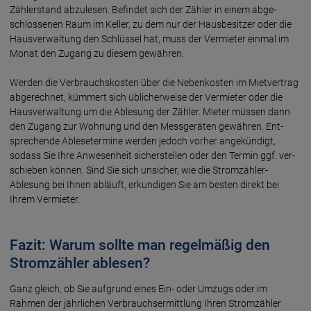
Zähler­stand abzu­lesen. Befindet sich der Zähler in einem abge­
schlossenen Raum im Keller, zu dem nur der Haus­be­sitzer oder die
Haus­ver­waltung den Schlüssel hat, muss der Ver­mieter einmal im
Monat den Zugang zu diesem gewähren.
Werden die Verbrauchs­kosten über die Neben­kosten im Miet­vertrag
abge­rechnet, kümmert sich üblicher­weise der Ver­mieter oder die
Haus­ver­waltung um die Ab­lesung der Zähler. Mieter müssen dann
den Zugang zur Wohnung und den Mess­geräten gewähren. Ent­
sprechende Ablese­termine werden jedoch vorher ange­kündigt,
sodass Sie Ihre Anwesen­heit sicher­stellen oder den Termin ggf. ver­
schieben können. Sind Sie sich unsicher, wie die Stromzähler-
Ablesung bei Ihnen abläuft, erkun­digen Sie am besten direkt bei
Ihrem Vermieter.
Fazit: Warum sollte man regelmäßig den
Stromzähler ablesen?
Ganz gleich, ob Sie aufgrund eines Ein- oder Umzugs oder im
Rahmen der jähr­lichen Ver­brauchs­ermittlung Ihren Strom­zähler