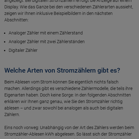
angezeigt. Bei digi­talen Strom­zählern erfolgt die An­zeige auf einem
Dis­play. Wie das Ganze bei den ver­schie­denen Zähler­arten aussieht,
zeigen wir Ihnen inklu­sive Beispiel­bildern in den nächsten
Abschnitten:
Analoger Zähler mit einem Zählerstand
Analoger Zähler mit zwei Zählerständen
Digitaler Zähler
Welche Arten von Stromzählern gibt es?
Beim Ablesen vom Strom können Sie eigent­lich nichts falsch
machen. Aller­dings gibt es ver­schie­dene Zähler­modelle, die teils ihre
Eigen­arten haben. Doch keine Sorge: In den fol­genden Ab­schnitten
erklären wir Ihnen ganz genau, wie Sie den Strom­zähler richtig
ablesen – und zwar sowohl bei ana­logen als auch bei digi­talen
Zählern.
Eins noch vorweg: Unabhängig von der Art des Zählers werden beim
Stromzähler-Ablesen kWh abge­lesen. So lässt sich der Strom­zähler