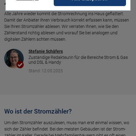
Zählern
Alle Jahre wieder kommt die Stromrechnung ins Haus geflattert.
Damit der Anbieter Ihren Verbrauch korrekt erfassen kann, müssen
Sie Ihren Stromzähler ablesen. Wir verraten Ihnen, wie Sie den
Zählerstand richtig ablesen und worauf Sie bei analogen und
digitalen Zählern achten müssen.
Stefanie Schäfers
Zuständige Redakteurin für die Bereiche Strom & Gas
und DSL & Handy
Stand: 12.05.2025
Wo ist der Stromzähler?
Um den Stromzähler auszulesen, muss man erst einmal wissen, wo
sich der Zähler befindet. Bei den meisten Gebäu­den ist der Strom­
zähler im Keller. Gerade bei Mehr­familien­häusern gibt es oft einen