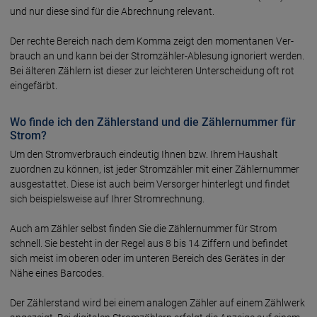
und nur diese sind für die Abrechnung relevant.
Der rechte Bereich nach dem Komma zeigt den momen­tanen Ver­
brauch an und kann bei der Stromzähler-Ablesung igno­riert werden.
Bei älteren Zäh­lern ist dieser zur leichteren Unter­scheidung oft rot
eingefärbt.
Wo finde ich den Zählerstand und die Zählernummer für
Strom?
Um den Stromverbrauch eindeutig Ihnen bzw. Ihrem Haus­halt
zuordnen zu können, ist jeder Strom­zähler mit einer Zähler­nummer
ausge­stattet. Diese ist auch beim Versorger hinter­legt und findet
sich bei­spiels­weise auf Ihrer Strom­rechnung.
Auch am Zähler selbst finden Sie die Zähler­nummer für Strom
schnell. Sie besteht in der Regel aus 8 bis 14 Ziffern und befindet
sich meist im oberen oder im unteren Bereich des Gerätes in der
Nähe eines Barcodes.
Der Zählerstand wird bei einem ana­logen Zähler auf einem Zähl­werk