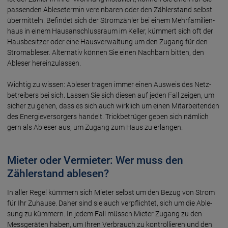
passenden Ab­lese­termin ver­ein­baren oder den Zähler­stand selbst
über­mitteln. Befindet sich der Strom­zähler bei einem Mehr­familien­
haus in einem Haus­anschluss­raum im Keller, kümmert sich oft der
Haus­besitzer oder eine Haus­ver­waltung um den Zugang für den
Strom­ableser. Alter­nativ können Sie einen Nach­barn bitten, den
Ableser herein­zulassen.
Wichtig zu wissen: Ableser tragen immer einen Ausweis des Netz­
betrei­bers bei sich. Lassen Sie sich diesen auf jeden Fall zeigen, um
sicher zu gehen, dass es sich auch wirk­lich um einen Mit­arbei­tenden
des Ener­gie­ver­sorgers handelt. Trick­betrüger geben sich näm­lich
gern als Ableser aus, um Zugang zum Haus zu erlangen.
Mieter oder Vermieter: Wer muss den
Zählerstand ablesen?
In aller Regel kümmern sich Mieter selbst um den Bezug von Strom
für Ihr Zuhause. Daher sind sie auch ver­pflich­tet, sich um die Able­
sung zu kümmern. In jedem Fall müssen Mieter Zugang zu den
Mess­geräten haben, um Ihren Ver­brauch zu kontrol­lieren und den