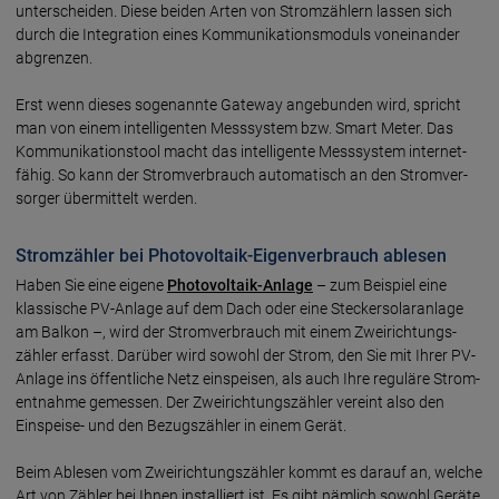
unter­scheiden. Diese beiden Arten von Strom­zählern lassen sich
durch die Inte­gration eines Kommu­nika­tions­moduls von­einander
abgrenzen.
Erst wenn dieses soge­nannte Gateway ange­bunden wird, spricht
man von einem intelli­genten Mess­system bzw. Smart Meter. Das
Kommu­nika­tions­tool macht das intelli­gente Mess­system internet­
fähig. So kann der Strom­ver­brauch auto­matisch an den Strom­ver­
sorger über­mittelt werden.
Stromzähler bei Photovoltaik-Eigenverbrauch ablesen
Haben Sie eine eigene
Photovoltaik-Anlage
– zum Beispiel eine
klassische PV-Anlage auf dem Dach oder eine Stecker­solar­anlage
am Balkon –, wird der Strom­ver­brauch mit einem Zwei­richtungs­
zähler erfasst. Darüber wird sowohl der Strom, den Sie mit Ihrer PV-
Anlage ins öffent­liche Netz ein­speisen, als auch Ihre regu­läre Strom­
ent­nahme gemessen. Der Zwei­richtungs­zähler vereint also den
Einspeise- und den Bezugs­zähler in einem Gerät.
Beim Ablesen vom Zwei­richtungs­zähler kommt es darauf an, welche
Art von Zähler bei Ihnen instal­liert ist. Es gibt näm­lich sowohl Geräte,