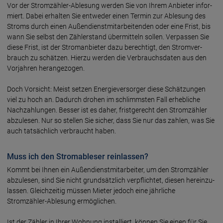
Vor der Stromzähler-Ablesung werden Sie von Ihrem Anbieter infor­
miert. Dabei erhalten Sie ent­weder einen Termin zur Able­sung des
Stroms durch einen Außen­dienst­mit­arbei­tenden oder eine Frist, bis
wann Sie selbst den Zähler­stand über­mitteln sollen. Ver­passen Sie
diese Frist, ist der Strom­an­bieter dazu be­rech­tigt, den Strom­ver­
brauch zu schätzen. Hierzu werden die Ver­brauchs­daten aus den
Vor­jahren heran­gezogen.
Doch Vorsicht: Meist setzen Energie­ver­sorger diese Schät­zungen
viel zu hoch an. Dadurch drohen im schlimmsten Fall erheb­liche
Nach­zah­lungen. Besser ist es daher, frist­gerecht den Strom­zähler
abzu­lesen. Nur so stellen Sie sicher, dass Sie nur das zahlen, was Sie
auch tat­sächlich ver­braucht haben.
Muss ich den Stromableser reinlassen?
Kommt bei Ihnen ein Außen­dienst­mit­arbeiter, um den Strom­zähler
abzu­lesen, sind Sie nicht grund­sätz­lich ver­pflich­tet, diesen herein­zu­
lassen. Gleich­zeitig müssen Mieter jedoch eine jähr­liche
Stromzähler-Ablesung ermöglichen.
Ist der Zähler in Ihrer Wohnung instal­liert, können Sie einen für Sie