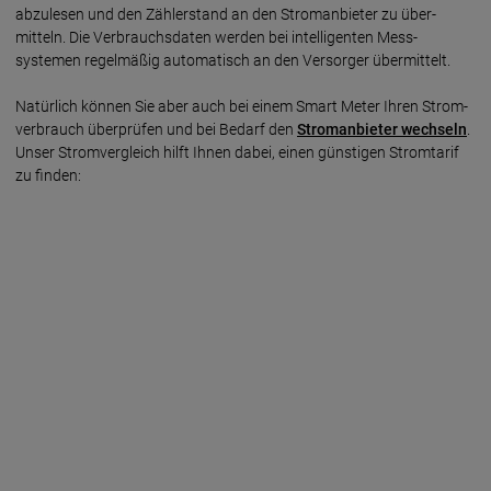
abzu­lesen und den Zähler­stand an den Strom­anbieter zu über­
mitteln. Die Verbrauchs­daten werden bei intelli­genten Mess­
systemen regel­mäßig auto­matisch an den Ver­sorger übermittelt.
Natürlich können Sie aber auch bei einem Smart Meter Ihren Strom­
ver­brauch über­prüfen und bei Bedarf den
Strom­anbieter wechseln
.
Unser Strom­ver­gleich hilft Ihnen dabei, einen güns­tigen Strom­tarif
zu finden: