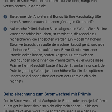
Ob sich ein Stromwechsel mit Prämie für Sie lohnt, hängt von
verschiedenen Faktoren ab:
Bietet einer der Anbieter mit Bonus für Ihre Haushaltsgröße,
Ihren Stromverbrauch etc. einen günstigen Stromtarif?
Auf welche Prämie haben Sie es abgesehen? Wenn Sie z. B. eine
Waschmaschine brauchen, ist es wichtig, die Modelle zu
recherchieren, die angeboten werden: Ein Modell mit hohem
Stromverbrauch, das außerdem schnell kaputt geht, wird jede
scheinbare Ersparnis auffressen. Bevor Sie sich von einer
Prämie locken lassen, prüfen Sie genau: Unter welchen
Bedingungen steht Ihnen die Prämie zu? Wie viel würde diese
Prämie Sie im Geschäft kosten? Ist der Stromtarif nur dank der
Prämie günstig? Wenn ja: Ist der höhere Tarif in den späteren
Jahren so viel höher, dass der Wert der Prämie sich nicht
rechnet?
Beispielrechnung zum Stromwechsel mit Prämie
Ob ein Stromwechsel mit Sachprämie, Bonus oder ohne jede Prämie
günstiger ist, lässt sich also nicht allgemein sagen. Ein kleines
Beispiel zeigt aber, worauf Sie achten müssen. Für einen Ein-