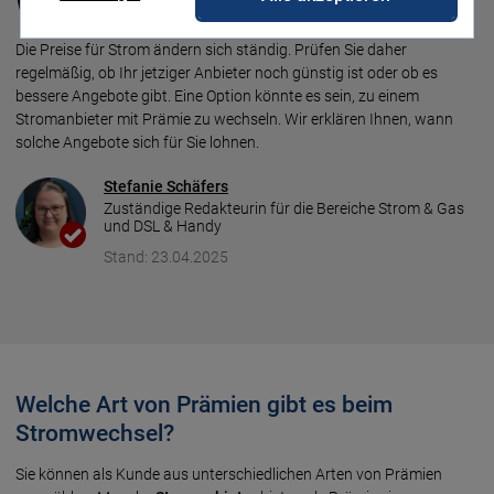
Waschmaschine und Co?
Die Preise für Strom ändern sich ständig. Prüfen Sie daher
regelmäßig, ob Ihr jetziger Anbieter noch günstig ist oder ob es
bessere Angebote gibt. Eine Option könnte es sein, zu einem
Stromanbieter mit Prämie zu wechseln. Wir erklären Ihnen, wann
solche Angebote sich für Sie lohnen.
Stefanie Schäfers
Zuständige Redakteurin für die Bereiche Strom & Gas
und DSL & Handy
Stand: 23.04.2025
Welche Art von Prämien gibt es beim
Stromwechsel?
Sie können als Kunde aus unterschiedlichen Arten von Prämien