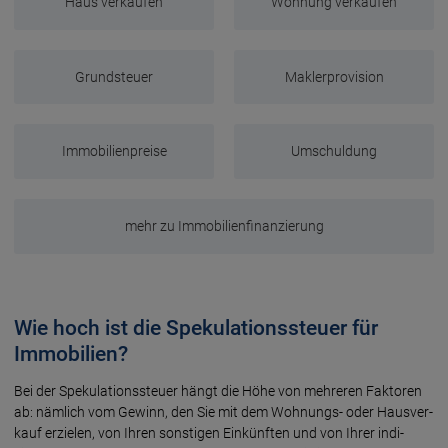
Haus verkaufen
Wohnung verkaufen
Grundsteuer
Maklerprovision
Immobilienpreise
Umschuldung
mehr zu Immobilienfinanzierung
Wie hoch ist die Spekulationssteuer für
Immobilien?
Bei der Spekulations­steuer hängt die Höhe von mehre­ren Fakto­ren
ab: näm­lich vom Gewinn, den Sie mit dem Woh­nungs- oder Haus­ver­
kauf er­zie­len, von Ihren sons­tigen Ein­künf­ten und von Ihrer indi­