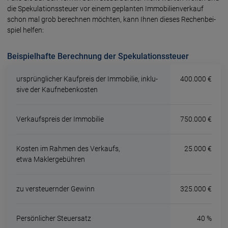
die Spekula­tions­steu­er vor einem ge­plan­ten Immo­bilien­ver­kauf
schon mal grob berech­nen möch­ten, kann Ihnen dieses Rechen­bei­
spiel hel­fen:
Beispielhafte Berechnung der Spekulationssteuer
ursprünglicher Kauf­preis der Immo­bilie, inklu­
400.000 €
sive der Kauf­neben­kos­ten
Ver­kaufs­preis der Immo­bilie
750.000 €
Kosten im Rahmen des Ver­kaufs,
25.000 €
etwa Makler­ge­büh­ren
zu ver­steuern­der Gewinn
325.000 €
Persön­licher Steuer­satz
40 %