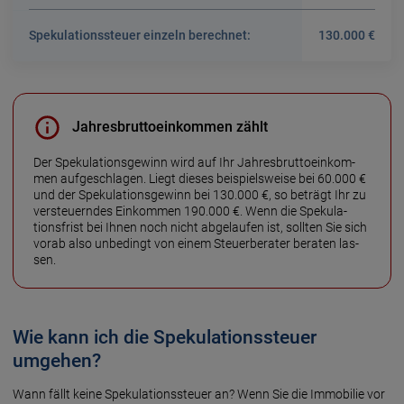
Spekulations­steuer ein­zeln berech­net:
130.000 €
Jahresbruttoeinkommen zählt
Der Spekula­tions­ge­winn wird auf Ihr Jahres­brutto­ein­kom­
men auf­ge­schla­gen. Liegt die­ses bei­spiels­weise bei 60.000 €
und der Speku­la­tions­ge­winn bei 130.000 €, so be­trägt Ihr zu
ver­steuern­des Ein­kom­men 190.000 €. Wenn die Speku­la­
tions­frist bei Ihnen noch nicht ab­ge­lau­fen ist, soll­ten Sie sich
vorab also unbe­dingt von einem Steuer­be­ra­ter be­ra­ten las­
sen.
Wie kann ich die Spekulationssteuer
umgehen?
Wann fällt keine Speku­la­tions­steuer an? Wenn Sie die Immo­bilie vor