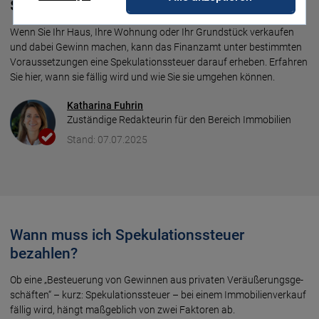
sie an?
Wenn Sie Ihr Haus, Ihre Woh­nung oder Ihr Grund­stück ver­kau­fen
und dabei Ge­winn machen, kann das Finanz­amt unter bestimm­ten
Voraus­set­zun­gen eine Spekula­tions­steuer da­rauf erhe­ben. Erfah­ren
Sie hier, wann sie fäl­lig wird und wie Sie sie um­ge­hen kön­nen.
Katharina Fuhrin
Zuständige Redakteurin für den Bereich Immobilien
Stand: 07.07.2025
Wann muss ich Spekulationssteuer
bezahlen?
Ob eine „Besteue­rung von Gewin­nen aus priva­ten Ver­äuße­rungs­ge­
schäf­ten“ – kurz: Spekula­tions­steuer – bei einem Immo­bilien­verkauf
fäl­lig wird, hängt maß­geb­lich von zwei Fakto­ren ab.