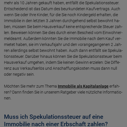
mehr als 10 Jah­ren ge­kauft ha­ben, ent­fällt die Spe­kula­tions­steuer.
Ent­schei­dend ist das Da­tum des beur­kun­de­ten Kauf­ver­trags. Auch
wenn Sie oder Ihre Kin­der, für die Sie noch Kin­der­geld er­hal­ten, die
Immo­bilie in den letz­ten 3 Jah­ren durch­ge­hend selbst be­wohnt ha­
ben, müs­sen Sie beim Haus­ver­kauf keine ent­sprechen­de Steuer zah­
len. Be­wei­sen kön­nen Sie dies durch einen Be­scheid vom Ein­woh­ner­
melde­amt. Außer­dem könn­ten Sie die Immo­bilie nach dem Kauf ver­
mie­tet haben, sie im Ver­kaufs­jahr und den voran­ge­gan­ge­nen 2 Jah­
ren aller­dings selbst be­wohnt ha­ben. Auch dann ent­fällt sie Spekula­
tions­steuer. Darü­ber hin­aus kön­nen Sie die Spekulations­steuer beim
Haus­ver­kauf um­ge­hen, in­dem Sie kei­nen Gewinn er­zie­len: Die Diffe­
renz aus Ver­kaufs­er­lös und An­schaffungs­kos­ten muss dann null
oder nega­tiv sein.
Möch­ten Sie mehr zum Thema
Immo­bilie als Kapital­an­lage
er­fah­
ren? Dann fin­den Sie in unse­rem Rat­ge­ber viele nütz­liche Infor­ma­tio­
nen.
Muss ich Spekulationssteuer auf eine
Immobilie nach einer Erbschaft zahlen?