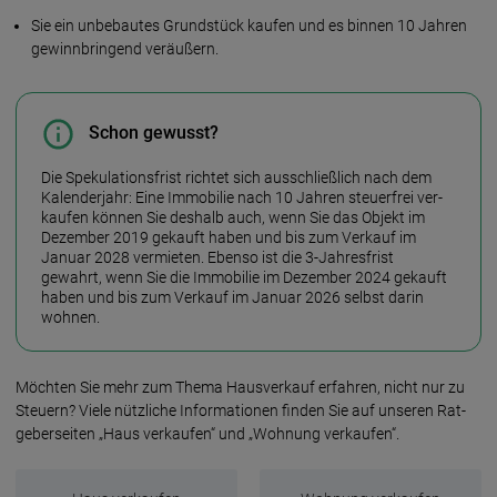
Sie ein unb­ebau­tes Grund­stück kau­fen und es binnen 10 Jah­ren
gewinn­brin­gend ver­äußern.
Schon gewusst?
Die Spekula­tions­frist rich­tet sich aus­schließ­lich nach dem
Kalen­der­jahr: Eine Immo­bilie nach 10 Jah­ren steuer­frei ver­
kau­fen kön­nen Sie des­halb auch, wenn Sie das Ob­jekt im
Dezem­ber 2019 ge­kauft haben und bis zum Ver­kauf im
Januar 2028 vermie­ten. Ebenso ist die 3-Jahres­frist
gewahrt, wenn Sie die Immo­bilie im Dezember 2024 ge­kauft
haben und bis zum Verkauf im Januar 2026 selbst darin
woh­nen.
Möchten Sie mehr zum Thema Haus­ver­kauf er­fah­ren, nicht nur zu
Steuern? Viele nütz­liche Infor­matio­nen fin­den Sie auf unse­ren Rat­
geber­sei­ten „Haus ver­kaufen“ und „Wohnung ver­kaufen“.