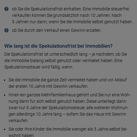
ob Sie die Spekulations­frist ein­hal­ten. Eine Immo­bi­lie steuer­frei
ver­kau­fen kön­nen Sie grund­sätz­lich nach 10 Jah­ren. Nach
3 Jah­ren nur dann, wenn Sie die Immo­bilie selbst genutzt ha­ben.
ob Sie durch den Ver­kauf einen Gewinn erzie­len.
Wie lang ist die Spekulationsfrist bei Immobilien?
Die Spekulations­frist ist unter­schied­lich lang – je nach­dem, ob Sie
die Immo­bilie bis­lang selbst genutzt oder vermie­tet ha­ben. Eine
Spekulations­steuer wird fäl­lig, wenn:
Sie die Immo­bilie die ganze Zeit vermie­tet haben und vor Ab­lauf
der ersten 10 Jahre mit Gewinn ver­kau­fen.
Ihnen ein gan­zes Mehr­familien­haus ge­hört und Sie nur eine Woh­
nung darin für sich selbst ge­nutzt ha­ben. Diese unter­liegt dann
zwar nur 3 Jah­re der Spekula­tions­steuer, alle weite­ren Woh­nun­
gen aller­dings 10 Jahre lang – sofern Sie das Haus mit Gewinn
ver­kau­fen.
Sie oder Ihre Kin­der die Immo­bilie weniger als 3 Jahre selbst be­
wohnt ha­ben.