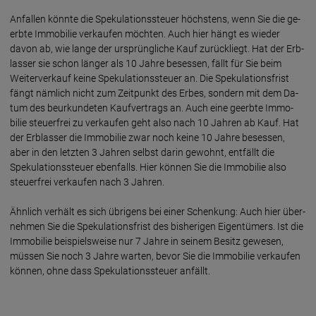
An­fal­len könn­te die Spekula­tions­steuer höchs­tens, wenn Sie die ge­
erb­te Immo­bi­lie ver­kau­fen möch­ten. Auch hier hängt es wie­der
davon ab, wie lan­ge der ur­sprüng­liche Kauf zurück­liegt. Hat der Erb­
las­ser sie schon län­ger als 10 Ja­hre beses­sen, fällt für Sie beim
Weiter­ver­kauf keine Spekula­tions­steuer an. Die Speku­la­tions­frist
fängt näm­lich nicht zum Zeit­punkt des Er­bes, son­dern mit dem Da­
tum des beur­kun­de­ten Kauf­ver­trags an. Auch eine ge­erb­te Immo­
bilie steuer­frei zu ver­kau­fen geht also nach 10 Jah­ren ab Kauf. Hat
der Erb­las­ser die Immo­bilie zwar noch keine 10 Jah­re beses­sen,
aber in den letz­ten 3 Jah­ren selbst darin ge­wohnt, ent­fällt die
Spekula­tions­steuer eben­falls. Hier kön­nen Sie die Immo­bilie also
steuer­frei ver­kau­fen nach 3 Jah­ren.
Ähnlich ver­hält es sich übri­gens bei einer Schen­kung: Auch hier über­
neh­men Sie die Spekula­tions­frist des bis­heri­gen Eigen­tü­mers. Ist die
Immo­bilie bei­spiels­weise nur 7 Jahre in seinem Be­sitz gewe­sen,
müs­sen Sie noch 3 Jah­re war­ten, bevor Sie die Immo­bilie ver­kau­fen
kön­nen, ohne dass Spekula­tions­steuer an­fällt.