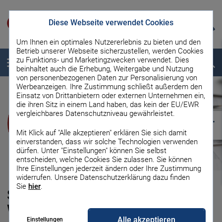
Diese Webseite verwendet Cookies
Um Ihnen ein optimales Nutzererlebnis zu bieten und den
Betrieb unserer Webseite sicherzustellen, werden Cookies
zu Funktions- und Marketingzwecken verwendet. Dies
Menü
Suche
beinhaltet auch die Erhebung, Weitergabe und Nutzung
von personenbezogenen Daten zur Personalisierung von
Werbeanzeigen. Ihre Zustimmung schließt außerdem den
Einsatz von Drittanbietern oder externen Unternehmen ein,
die ihren Sitz in einem Land haben, das kein der EU/EWR
vergleichbares Datenschutzniveau gewährleistet.
Mit Klick auf "Alle akzeptieren" erklären Sie sich damit
einverstanden, dass wir solche Technologien verwenden
dürfen. Unter "Einstellungen" können Sie selbst
entscheiden, welche Cookies Sie zulassen. Sie können
Ihre Einstellungen jederzeit ändern oder Ihre Zustimmung
widerrufen. Unsere Datenschutzerklärung dazu finden
Sie
hier
.
Spekulationssteuer Immobilien:
Wie hoch ist sie und wann fällt
Alle akzeptieren
Einstellungen