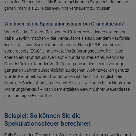
viduel­len Steuer­klas­se. Als Faust­regel kön­nen Sie je­doch davon aus­
ge­hen, mehr als 25 % des Gewinns ver­steu­ern zu müs­sen.
Wie hoch ist die Spekulationssteuer bei Grundstücken?
Wenn Sie das Grund­stück binnen 10 Jah­ren wieder­ver­kau­fen und
dabei Gewinn machen – der Ver­kaufs­preis also über dem Kauf­preis
liegt –, fällt eine Spekula­tions­steuer an. Nach § 23 Ein­kommen­
steuer­gesetz (EStG) sind private Ver­äußerungs­ge­schäf­te – also
ebenso ein Grund­stücks­verkauf – nur dann steuer­frei, wenn das
Grund­stück im Jahr der Ver­äuße­rung und in den beiden voran­ge­
gan­ge­nen Jah­ren aus­schließ­lich zu eige­nen Wohn­zwecken ge­nutzt
wur­de. Bei unbe­bau­ten Grund­stücken ist das nicht mög­lich. Die
Höhe der Spekula­tions­steuer rich­tet sich – wie auch beim Haus- und
Wohnungs­ver­kauf – nach dem er­ziel­ten Ge­winn, Ihrer Steuer­klas­se
und sons­tigen Ein­künf­ten.
Beispiel: So können Sie die
Spekulationssteuer berechnen
Falls Sie auf den Ter­min beim Steuer­be­ra­ter nicht war­ten wol­len und