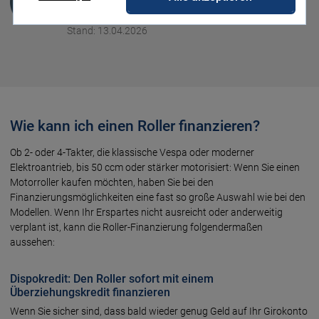
Versicherung
Stand: 13.04.2026
Wie kann ich einen Roller finanzieren?
Ob 2- oder 4-Takter, die klassische Vespa oder moderner
Elektroantrieb, bis 50 ccm oder stärker motorisiert: Wenn Sie einen
Motorroller kaufen möchten, haben Sie bei den
Finanzierungsmöglichkeiten eine fast so große Auswahl wie bei den
Modellen. Wenn Ihr Erspartes nicht ausreicht oder anderweitig
verplant ist, kann die Roller-Finanzierung folgendermaßen
aussehen:
Dispokredit: Den Roller sofort mit einem
Überziehungskredit finanzieren
Wenn Sie sicher sind, dass bald wieder genug Geld auf Ihr Girokonto