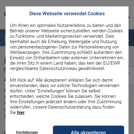
Diese Webseite verwendet Cookies
Um Ihnen ein optimales Nutzererlebnis zu bieten und den
Betrieb unserer Webseite sicherzustellen, werden Cookies
zu Funktions- und Marketingzwecken verwendet. Dies
Menü
Suche
beinhaltet auch die Erhebung, Weitergabe und Nutzung
von personenbezogenen Daten zur Personalisierung von
Werbeanzeigen. Ihre Zustimmung schließt außerdem den
Einsatz von Drittanbietern oder externen Unternehmen ein,
Roller-Finanzierung: So
die ihren Sitz in einem Land haben, das kein der EU/EWR
finanzieren Sie Ihren Motorroller
vergleichbares Datenschutzniveau gewährleistet.
auf Raten
Mit Klick auf "Alle akzeptieren" erklären Sie sich damit
einverstanden, dass wir solche Technologien verwenden
Ein Roller gehört zu den günstigeren motorisierten Fahrzeugen.
dürfen. Unter "Einstellungen" können Sie selbst
entscheiden, welche Cookies Sie zulassen. Sie können
Wenn Sie für den Kauf nicht Ihr Erspartes nutzen wollen, können Sie
Ihre Einstellungen jederzeit ändern oder Ihre Zustimmung
Motorroller auch durch einen Kredit finanzieren und in Raten
widerrufen. Unsere Datenschutzerklärung dazu finden
abbezahlen. Dafür haben Sie unterschiedliche Optionen über die
Sie
hier
.
Bank oder beim Händler.
Klaus Fechner
Alle akzeptieren
Einstellungen
Zuständiger Redakteur für die Bereiche Kredit und