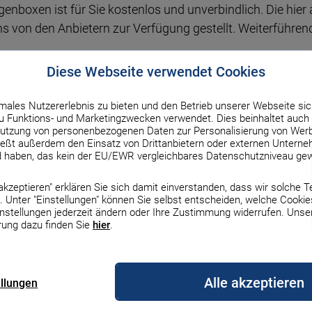
enboxen ist für Sie kostenlos und unverbindlich. Die hier
s von den Anbietern zur Verfügung gestellt. Weiterführen
Diese Webseite verwendet Cookies
ormationen. Wir übernehmen aber keine Gewähr für die Rich
ahme, geändert werden können. Orientieren Sie sich vor A
males Nutzererlebnis zu bieten und den Betrieb unserer Webseite sic
 Funktions- und Marketingzwecken verwendet. Dies beinhaltet auch 
d ohne Gewähr.
utzung von personenbezogenen Daten zur Personalisierung von Werb
ßt außerdem den Einsatz von Drittanbietern oder externen Unterneh
d haben, das kein der EU/EWR vergleichbares Datenschutzniveau gew
h der Höhe des Zinssatzes. Bei unseren Anzeigenboxen han
e akzeptieren" erklären Sie sich damit einverstanden, dass wir solche 
 Unter "Einstellungen" können Sie selbst entscheiden, welche Cookie
instellungen jederzeit ändern oder Ihre Zustimmung widerrufen. Unse
sprovisionen. Das bedeutet, wir erhalten in der Regel ei
rung dazu finden Sie
hier
.
nto bei einem der Anbieter eröffnen oder die Webseite besu
formationen und Vergleiche weiterhin kostenlos und unve
Alle akzeptieren
ellungen