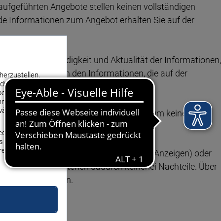
 aufgeführten Angebote stellen keinen vollständigen
de Informationen zum Angebot erhalten Sie auf der
tigkeit, Vollständigkeit und Aktualität der Informationen,
bschluss immer an den Informationen, die auf der
herzustellen,
die Erhebung,
eanzeigen. Ihre
men ein, die ihren
ährleistet.
delt es sich um Sonderplatzierungen und um keine
Technologien
s Sie zulassen.
re
ne Provision für die Sonderplatzierung (Anzeigen) oder
chen. Für Sie entstehen dadurch keinerlei Nachteile. Über
rbindlich anbieten.