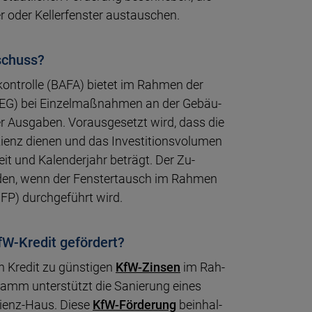
 oder Keller­fens­ter aus­tauschen.
schuss?
n­trol­le (BAFA) bietet im Rah­men der
EG) bei Ein­zel­maß­nah­men an der Ge­bäu­
 Aus­gaben. Vor­aus­ge­setzt wird, dass die
zienz die­nen und das In­ves­ti­tions­vo­lumen
 und Ka­len­der­jahr be­trägt. Der Zu­
den, wenn der Fens­ter­tausch im Rah­men
iSFP) durch­ge­führt wird.
W-Kredit gefördert?
 Kredit zu güns­ti­gen
KfW-Zinsen
im Rah­
ramm un­ter­stützt die Sa­nie­rung eines
­zienz-Haus. Diese
KfW-För­de­rung
be­in­hal­