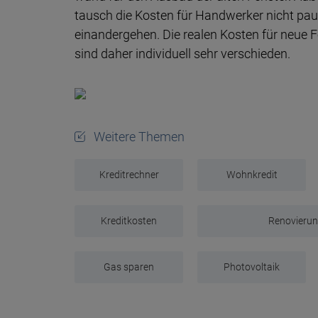
tausch die Kos­ten für Hand­wer­ker nicht pau­
ein­ander­gehen. Die realen Kos­ten für neue
sind daher indi­vidu­ell sehr verschieden.
Weitere Themen
Kreditrechner
Wohnkredit
Kreditkosten
Renovieru
Gas sparen
Photovoltaik