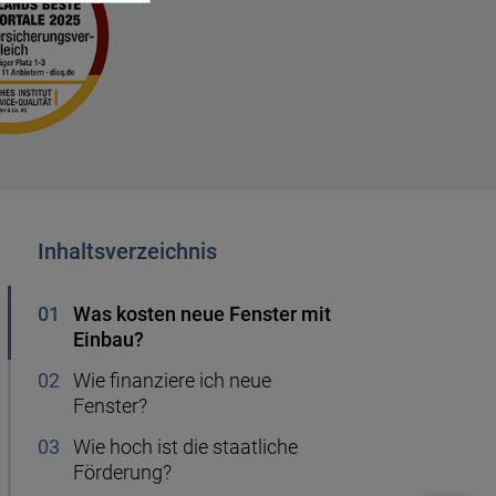
Handyvertrag kündigen
r
Ablauf Hauskauf
50.000 Euro anlegen
Kredit für Rentner
Gas sparen
ng
Wie viel Mbit brauche ich?
Musterdepot
Sanierungskredit
Heizkosten
erung
Firmendepot
50.000 Euro Kredit
Inhaltsverzeichnis
Festgeld anlegen
Was kosten neue Fenster mit
Sparen für Kinder
Einbau?
Wie finanziere ich neue
Altersvorsorge
Fenster?
Wie hoch ist die staatliche
Förderung?