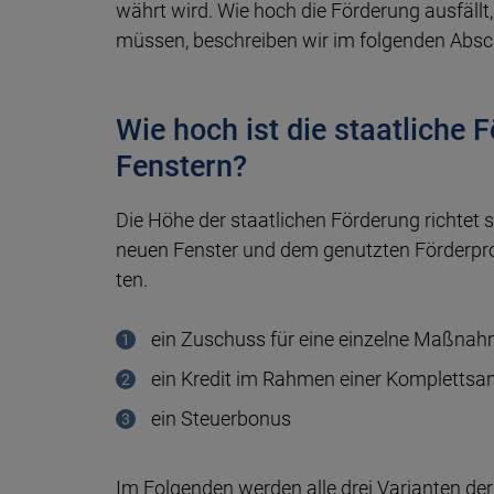
währt wird. Wie hoch die För­de­rung aus­fällt,
müssen, be­schrei­ben wir im fol­gen­den Ab­sc
Wie hoch ist die staatliche 
Fenstern?
Die Höhe der staatlichen Förderung rich­tet si
neu­en Fens­ter und dem ge­nutz­ten För­der­pr
ten.
ein Zuschuss für eine einzelne Maßna
ein Kredit im Rahmen einer Komplettsa
ein Steuerbonus
Im Folgenden werden alle drei Va­ri­an­ten der s