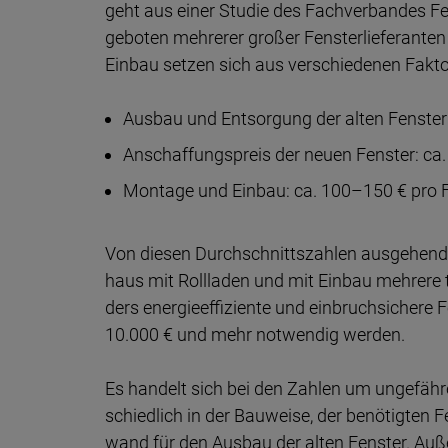
geht aus einer Stu­die des Fach­ver­bandes F
ge­boten meh­re­rer großer Fens­ter­lie­fe­ran­t
Ein­bau setzen sich aus ver­schie­denen Fak­
Ausbau und Entsorgung der alten Fenste
Anschaffungspreis der neuen Fenster: c
Montage und Einbau: ca. 100–150 € pro 
Von diesen Durchschnittszahlen aus­ge­hend ko
haus mit Roll­la­den und mit Ein­bau meh­re­re
ders ener­gie­effi­ziente und ein­bruch­siche­re F
10.000 € und mehr not­wen­dig werden.
Es handelt sich bei den Zahlen um un­ge­fähre
schied­lich in der Bau­weise, der be­nö­tig­ten 
wand für den Aus­bau der alten Fenster. Auße