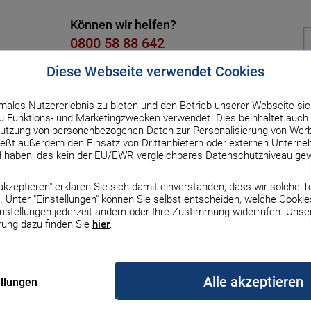
Können wir helfen?
0800 58 88 642
Kostenlos, Mo. bis Fr. von 8 bis 18
Diese Webseite verwendet Cookies
males Nutzererlebnis zu bieten und den Betrieb unserer Webseite sic
dit
Versicherung
Strom & Gas
DSL & Handy
Üb
 Funktions- und Marketingzwecken verwendet. Dies beinhaltet auch 
utzung von personenbezogenen Daten zur Personalisierung von Werb
ßt außerdem den Einsatz von Drittanbietern oder externen Unterneh
ue Fenster
d haben, das kein der EU/EWR vergleichbares Datenschutzniveau gew
ur Übersicht
e akzeptieren" erklären Sie sich damit einverstanden, dass wir solche 
 und staatliche
 Unter "Einstellungen" können Sie selbst entscheiden, welche Cookie
Zinsen & Rechner
Zinsen & Rechner
Zinsen und Rechner
Gas
DSL
Auto & Haftpflicht
Finanzierung
Börse
Auto
Erneuerbare Energien
Top-Handys mit Vertr
Haus
instellungen jederzeit ändern oder Ihre Zustimmung widerrufen. Unse
rung dazu finden Sie
hier
.
le Bauzinsen
le Sparzinsen
zinsen
gleich
rgleich
z Versicherung
Darlehensarten im
MSCI-World-ETF
Autofinanzierung
Erneuerbare Energien
iPhone 17
Bauherrenhaftpflicht
­höhen den Schall­schutz und sorgen für
rgleich
Überblick
Vergleich
Alle akzeptieren
 neue Fenster für Immo­bilien­be­sitzer
ellungen
nsen-Prognose
geldzinsen
rechner
s Vergleich
etanbieter wechseln
Europa-ETFs
Auto-Leasing
Wärmepumpe
iPhone 16
 Staat ge­för­dert werden und was Sie