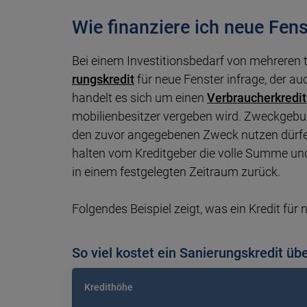
Wie finanziere ich neue Fens
Bei einem Investitionsbedarf von mehreren
rungs­kre­dit
für neue Fens­ter in­fra­ge, der a
han­delt es sich um einen
Ver­brau­cher­kre­dit
mo­bilien­be­sit­zer ver­geben wird. Zweck­ge­b
den zuvor an­ge­ge­be­nen Zweck nut­zen dür­fe
hal­ten vom Kre­dit­ge­ber die volle Sum­me und
in einem fest­ge­leg­ten Zeit­raum zurück.
Folgendes Beispiel zeigt, was ein Kre­dit für 
So viel kostet ein Sanierungskredit üb
Kredithöhe