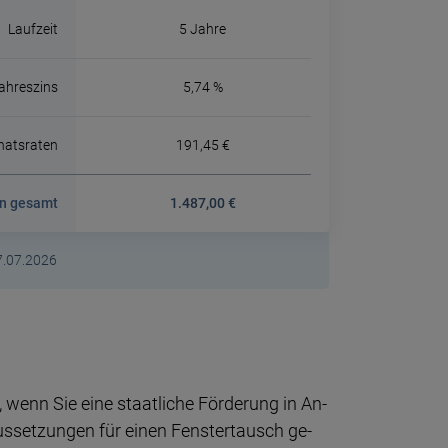
Laufzeit
5 Jahre
Jahreszins
5,74 %
atsraten
191,45 €
en gesamt
1.487,00 €
27.07.2026
 wenn Sie eine staat­li­che För­de­rung in An­
s­set­zun­gen für einen Fens­ter­tausch ge­