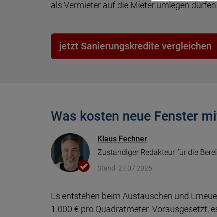
Vergleich
Kf
als Ver­mie­ter auf die Mie­ter um­le­gen dürfen
we
Depot Vergleich
Autokredit Vergleich
Gewerbestrom Vergleich
iPhone mit Vertrag
Baufi
Tages
Kredi
Gasan
Berufsunfähigkeitsversicherung
jetzt Sanierungskredite vergleichen
Sc
ETF Vergleich
Auto-Leasing Vergleich
Stromanbieter wechseln
Prepaid Vergleich
Tilgu
Festge
Kredit
Gaspr
Krankentagegeld
Daten
Pr
ETF Sparplan Vergleich
Firmenkredit
Strompreise
Datentarife Vergleich
Wie vi
leiste
Was kosten neue Fenster mi
Immobilien Investment
Heizstrom Vergleich
KfW Z
Klaus Fechner
Girokonto Vergleich
Zuständiger Redakteur für die Bere
Immob
Stand: 27.07.2026
Kreditkarten Vergleich
Es entstehen beim Austauschen und Erneuer
1.000 € pro Quadratmeter. Vor­aus­ge­setzt, 