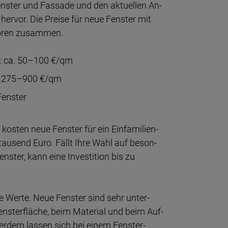
ens­ter und Fassade und den aktu­ellen An­
en hervor. Die Preise für neue Fens­ter mit
to­ren zusammen.
r: ca. 50–100 €/qm
a. 275–900 €/qm
Fenster
s­ten neue Fens­ter für ein Ein­fa­milien­
 tau­send Euro. Fällt Ihre Wahl auf b­eson­
ens­ter, kann eine In­ves­ti­tion bis zu
 Werte. Neue Fens­ter sind sehr un­ter­
Fens­ter­fläche, beim Mate­rial und beim Auf­
r­dem lassen sich bei einem Fens­ter­