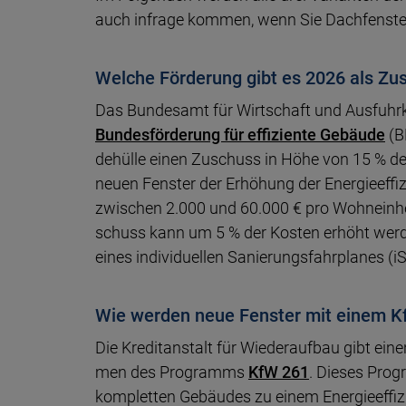
auch in­fra­ge kommen, wenn Sie Dach­fens­ter
Welche Förderung gibt es 2026 als Zu
Das Bundesamt für Wirtschaft und Aus­fuhr­ko
Bun­des­för­de­rung für effi­zien­te Ge­bäu­de
(B
de­hülle einen Zu­schuss in Höhe von 15 % der
neuen Fens­ter der Er­hö­hung der Ener­gie­effi­
zwischen 2.000 und 60.000 € pro Wohn­ein­heit
schuss kann um 5 % der Kos­ten er­höht wer
eines in­di­vi­du­ellen Sa­nie­rungs­fahr­planes (
Wie werden neue Fenster mit einem Kf
Die Kreditanstalt für Wiederaufbau gibt einen
men des Pro­gramms
KfW 261
. Dieses Pro­g
kom­plet­ten Ge­bäu­des zu einem Ener­gie­effi