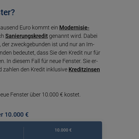
ter?
 tausend Euro kommt ein
Moder­ni­sie­
uch
Sa­nie­rungs­kre­dit
ge­nannt wird. Dabei
, der zweck­ge­bun­den ist und nur an Im­
un­den be­deu­tet, dass Sie den Kredit nur für
n. In diesem Fall für neue Fens­ter. Sie er­
 zah­len den Kredit in­klu­sive
Kre­dit­zin­sen
neue Fens­ter über 10.000 € kostet.
er 10.000 €
10.000 €