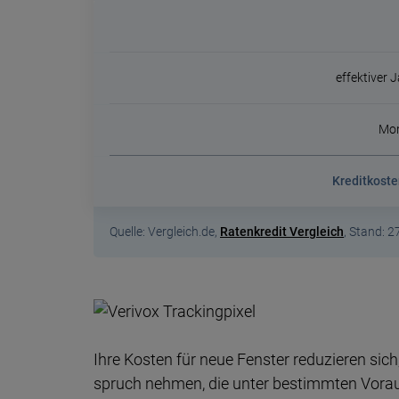
effektiver 
Mon
Kreditkost
Quelle: Vergleich.de,
Ratenkredit Vergleich
, Stand: 
Ihre Kosten für neue Fenster redu­zie­ren sich,
spruch neh­men, die un­ter be­stimm­ten Vor­au