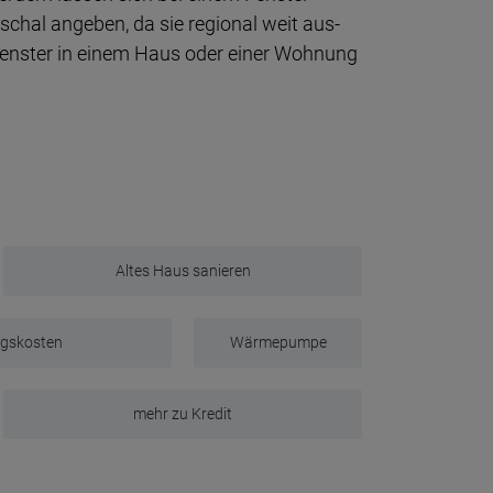
schal an­ge­ben, da sie regio­nal weit aus­
 Fens­ter in einem Haus oder einer Woh­nung
Altes Haus sanieren
ngskosten
Wärmepumpe
mehr zu Kredit