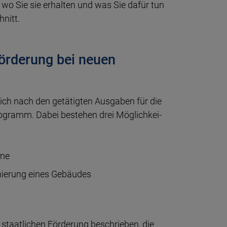
 wo Sie sie er­hal­ten und was Sie da­für tun
hnitt.
Förderung bei neuen
ch nach den ge­tä­tig­ten Aus­ga­ben für die
o­gramm. Dabei be­ste­hen drei Mög­lich­kei­
hme
nierung eines Gebäudes
taat­li­chen För­de­rung be­schrie­ben, die