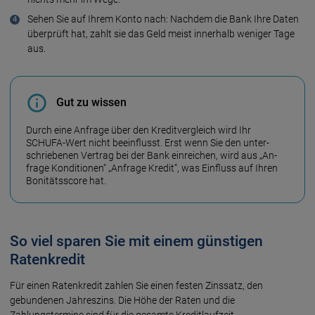
Sehen Sie auf Ihrem Konto nach: Nachdem die Bank Ihre Daten
überprüft hat, zahlt sie das Geld meist innerhalb weniger Tage
aus.
Gut zu wissen
Durch eine Anfrage über den Kredit­ver­gleich wird Ihr
SCHUFA-Wert nicht be­ein­flusst. Erst wenn Sie den unter­
schrie­benen Ver­trag bei der Bank ein­reichen, wird aus „An­
frage Kon­di­tio­nen“ „Anfrage Kredit“, was Ein­fluss auf Ihren
Boni­täts­score hat.
So viel sparen Sie mit einem günstigen
Ratenkredit
Für einen Ratenkredit zahlen Sie einen festen Zinssatz, den
gebundenen Jahreszins. Die Höhe der Raten und die