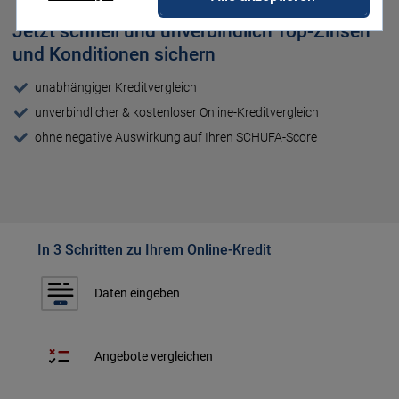
Jetzt schnell und unverbindlich Top-Zinsen
und Konditionen sichern
unabhängiger Kreditvergleich
unverbindlicher & kostenloser Online-Kreditvergleich
ohne negative Auswirkung auf Ihren SCHUFA-Score
In 3 Schritten zu Ihrem Online-Kredit
Daten eingeben
Angebote vergleichen