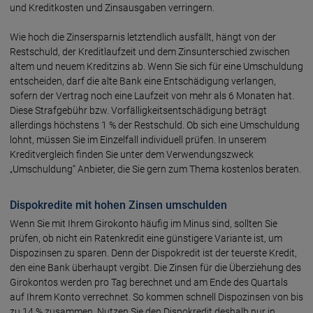
und Kreditkosten und Zinsausgaben verringern.
Wie hoch die Zinsersparnis letztendlich ausfällt, hängt von der
Restschuld, der Kreditlaufzeit und dem Zinsunterschied zwischen
altem und neuem Kreditzins ab. Wenn Sie sich für eine Umschuldung
entscheiden, darf die alte Bank eine Entschädigung verlangen,
sofern der Vertrag noch eine Laufzeit von mehr als 6 Monaten hat.
Diese Strafgebühr bzw. Vorfälligkeitsentschädigung beträgt
allerdings höchstens 1 % der Restschuld. Ob sich eine Umschuldung
lohnt, müssen Sie im Einzelfall individuell prüfen. In unserem
Kreditvergleich finden Sie unter dem Verwendungszweck
„Umschuldung“ Anbieter, die Sie gern zum Thema kostenlos beraten.
Dispokredite mit hohen Zinsen umschulden
Wenn Sie mit Ihrem Girokonto häufig im Minus sind, sollten Sie
prüfen, ob nicht ein Ratenkredit eine günstigere Variante ist, um
Dispozinsen zu sparen. Denn der Dispokredit ist der teuerste Kredit,
den eine Bank überhaupt vergibt. Die Zinsen für die Überziehung des
Girokontos werden pro Tag berechnet und am Ende des Quartals
auf Ihrem Konto verrechnet. So kommen schnell Dispozinsen von bis
zu 14 % zusammen. Nutzen Sie den Dispokredit deshalb nur in