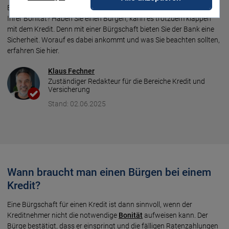
Ein Kredit soll her, aber es gibt Schwierigkeiten bei der Bank wegen
Ihrer Bonität? Haben Sie einen Bürgen, kann es trotzdem klappen
mit dem Kredit. Denn mit einer Bürgschaft bieten Sie der Bank eine
Sicherheit. Worauf es dabei ankommt und was Sie beachten sollten,
erfahren Sie hier.
Klaus Fechner
Zuständiger Redakteur für die Bereiche Kredit und
Versicherung
Stand: 02.06.2025
Wann braucht man einen Bürgen bei einem
Kredit?
Eine Bürgschaft für einen Kredit ist dann sinnvoll, wenn der
Kreditnehmer nicht die notwendige
Bonität
aufweisen kann. Der
Bürge bestätigt, dass er einspringt und die fälligen Ratenzahlungen