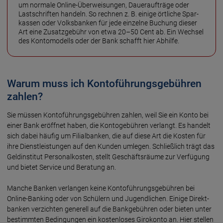
um normale Online-Überweisungen, Dauer­aufträge oder
Last­schriften handeln. So rechnen z. B. einige örtliche Spar­
kassen oder Volks­banken für jede ein­zelne Buchung dieser
Art eine Zusatz­gebühr von etwa 20–50 Cent ab. Ein Wechsel
des Konto­modells oder der Bank schafft hier Abhilfe.
Warum muss ich Kontoführungsgebühren
zahlen?
Sie müssen Kontoführungsgebühren zahlen, weil Sie ein Konto bei
einer Bank eröffnet haben, die Konto­gebühren verlangt. Es handelt
sich dabei häufig um Filial­banken, die auf diese Art die Kosten für
ihre Dienst­leistungen auf den Kunden umlegen. Schließ­lich trägt das
Geld­institut Personal­kosten, stellt Geschäfts­räume zur Ver­fügung
und bietet Service und Beratung an.
Manche Banken verlangen keine Konto­führungs­gebühren bei
Online-Banking oder von Schülern und Jugend­lichen. Einige Direkt­
banken verzichten generell auf die Bank­gebühren oder bieten unter
bestimmten Bedingungen ein kosten­loses Giro­konto an. Hier stellen