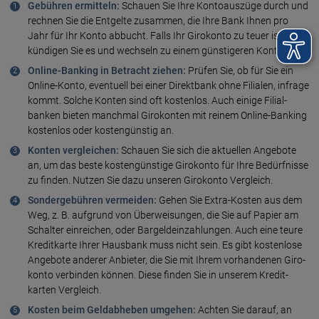
Gebühren ermitteln:
Schauen Sie Ihre Konto­auszüge durch und
rechnen Sie die Entgelte zusammen, die Ihre Bank Ihnen pro
Jahr für Ihr Konto abbucht. Falls Ihr Giro­konto zu teuer ist,
kündigen Sie es und wechseln zu einem günsti­geren Konto.
Online-Banking in Betracht ziehen:
Prüfen Sie, ob für Sie ein
Online-Konto, eventuell bei einer Direkt­bank ohne Filialen, infrage
kommt. Solche Konten sind oft kostenlos. Auch einige Filial­
banken bieten manchmal Giro­konten mit reinem Online-Banking
kosten­los oder kosten­günstig an.
Konten vergleichen:
Schauen Sie sich die aktu­ellen Ange­bote
an, um das beste kosten­günstige Giro­konto für Ihre Bedürf­nisse
zu finden. Nutzen Sie dazu unseren Giro­konto Vergleich.
Sondergebühren vermeiden:
Gehen Sie Extra-Kosten aus dem
Weg, z. B. auf­grund von Über­weisungen, die Sie auf Papier am
Schalter einreichen, oder Bar­geld­ein­zah­lungen. Auch eine teure
Kredit­karte Ihrer Haus­bank muss nicht sein. Es gibt kosten­lose
Ange­bote anderer Anbieter, die Sie mit Ihrem vor­han­denen Giro­
konto verbinden können. Diese finden Sie in unserem Kredit­
karten Vergleich.
Kosten beim Geldabheben umgehen:
Achten Sie darauf, an