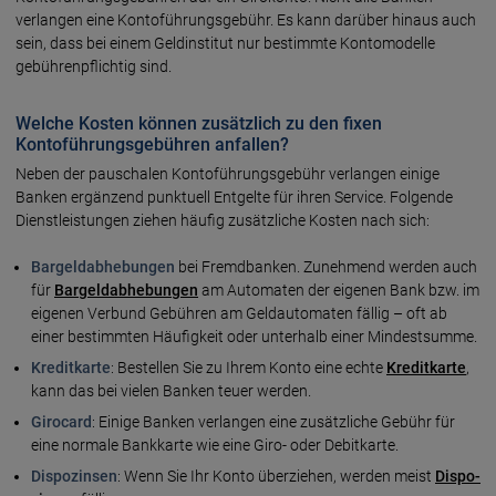
verlangen eine Konto­führungs­gebühr. Es kann darüber hinaus auch
sein, dass bei einem Geld­institut nur bestimmte Konto­modelle
gebühren­pflichtig sind.
Welche Kosten können zusätzlich zu den fixen
Kontoführungsgebühren anfallen?
Neben der pauschalen Konto­führungs­gebühr verlangen einige
Banken ergänzend punktuell Ent­gelte für ihren Service. Folgende
Dienst­leistungen ziehen häufig zusätz­liche Kosten nach sich:
Bargeldabhebungen
bei Fremdbanken. Zunehmend werden auch
für
Bargeld­ab­hebungen
am Auto­maten der eigenen Bank bzw. im
eigenen Verbund Gebühren am Geld­auto­maten fällig – oft ab
einer bestimmten Häufig­keit oder unter­halb einer Mindest­summe.
Kreditkarte
: Bestellen Sie zu Ihrem Konto eine echte
Kredit­karte
,
kann das bei vielen Banken teuer werden.
Girocard
: Einige Banken verlangen eine zusätz­liche Gebühr für
eine normale Bank­karte wie eine Giro- oder Debit­karte.
Dispozinsen
: Wenn Sie Ihr Konto über­ziehen, werden meist
Dispo­