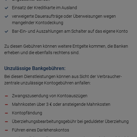
Einsatz der Kredit­karte im Aus­land
verweigerte Daueraufträge oder Über­weisungen wegen
mangelnder Konto­deckung
Bar-Ein- und Auszahlungen am Schalter auf das eigene Konto
Zu diesen Gebühren können weitere Entgelte kommen, die Banken
erheben und die eben­falls rechtens sind.
Unzulässige Bankgebühren:
Bei diesen Dienstleistungen können aus Sicht der Verbraucher­
zentrale unzu­lässige Konto­gebühren anfallen:
Zwangszusendung von Konto­aus­zügen
Mahnkosten über 3 € oder anstei­gende Mahn­kosten
Kontopfändung
Überziehungs­bearbeitungs­gebühr bei gedul­deter Über­ziehung
Führen eines Darlehens­kontos