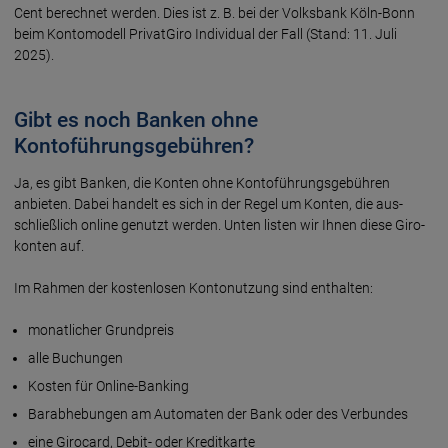
Cent berechnet werden. Dies ist z. B. bei der Volksbank Köln-Bonn
beim Konto­modell PrivatGiro Individual der Fall (Stand: 11. Juli
2025).
Gibt es noch Banken ohne
Kontoführungsgebühren?
Ja, es gibt Banken, die Konten ohne Konto­führungs­gebühren
anbieten. Dabei handelt es sich in der Regel um Konten, die aus­
schließlich online genutzt werden. Unten listen wir Ihnen diese Giro­
konten auf.
Im Rahmen der kosten­lo­sen Konto­nut­zung sind ent­hal­ten:
monatlicher Grundpreis
alle Buchungen
Kosten für Online­-Banking
Barabhebungen am Auto­maten der Bank oder des Ver­bundes
eine Girocard, Debit- oder Kredit­karte