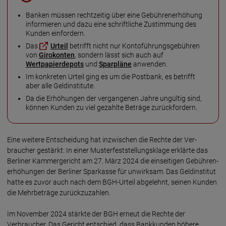
Banken müssen recht­zeitig über eine Gebühren­erhöhung
infor­mieren und dazu eine schrift­liche Zustim­mung des
Kunden einfor­dern.
Das
Urteil
betrifft nicht nur Konto­führungs­gebühren
von
Giro­konten
, sondern lässt sich auch auf
Wertpapierdepots
und
Sparpläne
anwenden.
Im konkre­ten Urteil ging es um die Post­bank, es betrifft
aber alle Geld­institute.
Da die Erhö­hungen der vergan­genen Jahre ungül­tig sind,
können Kunden zu viel gezahl­te Beträ­ge zurückfordern.
Eine weitere Entscheidung hat inzwischen die Rechte der Ver­
braucher gestärkt: In einer Muster­fest­stellungs­klage erklärte das
Berliner Kammer­gericht am 27. März 2024 die ein­seitigen Gebühren­
erhöhungen der Berliner Sparkasse für unwirksam. Das Geld­institut
hatte es zuvor auch nach dem BGH-Urteil abgelehnt, seinen Kunden
die Mehr­beträge zurückzu­zahlen.
Im November 2024 stärkte der BGH erneut die Rechte der
Verbraucher. Das Gericht entschied, dass Bankkunden höhere