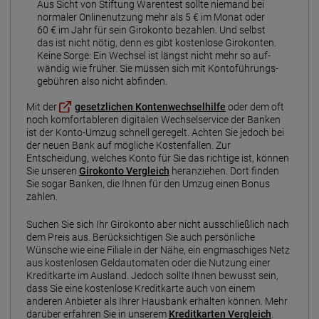
Aus Sicht von Stiftung Warentest sollte niemand bei
normaler Online­nutzung mehr als 5 € im Monat oder
60 € im Jahr für sein Giro­konto bezahlen. Und selbst
das ist nicht nötig, denn es gibt kosten­lose Giro­konten.
Keine Sorge: Ein Wechsel ist längst nicht mehr so auf­
wändig wie früher. Sie müssen sich mit Konto­führungs­
gebühren also nicht abfinden.
Mit der
gesetzlichen Kontenwechselhilfe
oder dem oft
noch komfortableren digitalen Wechselservice der Banken
ist der Konto-Umzug schnell geregelt. Achten Sie jedoch bei
der neuen Bank auf mögliche Kostenfallen. Zur
Entscheidung, welches Konto für Sie das richtige ist, können
Sie unseren
Girokonto Vergleich
heranziehen. Dort finden
Sie sogar Banken, die Ihnen für den Umzug einen Bonus
zahlen.
Suchen Sie sich Ihr Girokonto aber nicht ausschließlich nach
dem Preis aus. Berücksichtigen Sie auch persönliche
Wünsche wie eine Filiale in der Nähe, ein engmaschiges Netz
aus kostenlosen Geldautomaten oder die Nutzung einer
Kreditkarte im Ausland. Jedoch sollte Ihnen bewusst sein,
dass Sie eine kostenlose Kreditkarte auch von einem
anderen Anbieter als Ihrer Hausbank erhalten können. Mehr
darüber erfahren Sie in unserem
Kreditkarten Vergleich
.