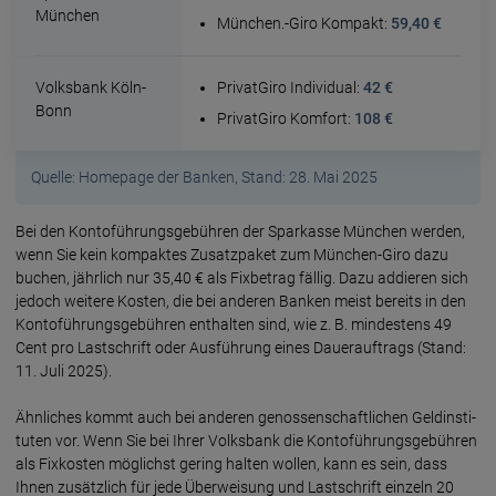
München
München.-Giro Kompakt:
59,40 €
Volksbank Köln-
PrivatGiro Individual:
42 €
Bonn
PrivatGiro Komfort:
108 €
Quelle: Homepage der Banken, Stand: 28. Mai 2025
Bei den Kontoführungsgebühren der Spar­kasse München werden,
wenn Sie kein kompaktes Zusatz­paket zum München-Giro dazu
buchen, jähr­lich nur 35,40 € als Fix­betrag fällig. Dazu addieren sich
jedoch weitere Kosten, die bei anderen Banken meist bereits in den
Konto­führungs­gebühren ent­halten sind, wie z. B. mindes­tens 49
Cent pro Last­schrift oder Ausführung eines Dauer­auftrags (Stand:
11. Juli 2025).
Ähnliches kommt auch bei anderen genossen­schaft­lichen Geld­insti­
tuten vor. Wenn Sie bei Ihrer Volks­bank die Konto­führungs­gebühren
als Fix­kosten möglichst gering halten wollen, kann es sein, dass
Ihnen zusätz­lich für jede Über­weisung und Last­schrift einzeln 20