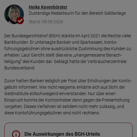
Heike Kevenhörster
Zuständige Redakteurin für den Bereich Geldanlage
Stand: 08.06.2026
Der Bundesgerichtshof (BGH) stärkte im April 2021 die Rechte vieler
Bank­kunden. Er unter­sagte Banken und Spar­kassen, Konto­
führungs­gebühren ohne aus­drück­liche Zustimmung des Kunden zu
erheben. Laut Gericht stellt dies eine „unange­messene Benach­
teiligung“ des Kunden dar. Geklagt hatte der Verbraucher­zentrale
Bundes­verband.
Zuvor hatten Banken lediglich per Post über Erhöhungen der Konto­
gebühr infor­miert. Wer nicht rea­gierte, erklärte sich aus Sicht der
Geld­insti­tute still­schweigend einver­standen. Nur über einen
Einspruch konnte der Konto­inhaber dann gegen die Preis­erhöhung
vor­gehen. Dieses Verfahren ist seitdem nicht mehr zulässig, und
diese Konto­führungs­gebühren sind nicht rechtens.
Die Auswirkungen des BGH-Urteils