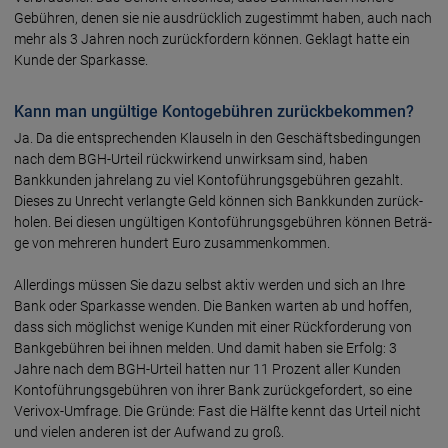
Gebühren, denen sie nie ausdrücklich zugestimmt haben, auch nach
mehr als 3 Jahren noch zurückfordern können. Geklagt hatte ein
Kunde der Sparkasse.
Kann man ungültige Kontogebühren zurückbekommen?
Ja. Da die entsprechenden Klauseln in den Geschäfts­bedin­gungen
nach dem BGH-Urteil rückwir­kend unwirk­sam sind, haben
Bankkunden jahre­lang zu viel Konto­führungs­gebühren gezahlt.
Dieses zu Unrecht ver­langte Geld können sich Bank­kunden zurück­
holen. Bei diesen ungül­tigen Konto­führungs­gebühren können Beträ­
ge von mehre­ren hundert Euro zusammen­kommen.
Aller­dings müssen Sie dazu selbst aktiv werden und sich an Ihre
Bank oder Spar­kasse wenden. Die Banken warten ab und hoffen,
dass sich mög­lichst wenige Kunden mit einer Rück­forderung von
Bank­gebüh­ren bei ihnen melden. Und damit haben sie Erfolg: 3
Jahre nach dem BGH-Urteil hatten nur 11 Prozent aller Kunden
Konto­führungs­gebühren von ihrer Bank zurück­gefor­dert, so eine
Verivox-Umfrage. Die Gründe: Fast die Hälfte kennt das Urteil nicht
und vielen anderen ist der Aufwand zu groß.