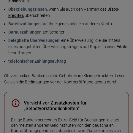
zinsen
fällig.
Überziehungszinsen
, wenn Sie auch den Rahmen des
Dispo­
kredites
über­schreiten
Bareinzahlungen
auf Ihr eigenes oder ein anderes Konto
Barauszahlungen
am Schalter
beleghafte Überweisungen
: eine Überweisung, die Sie mittels
eines ausge­füllten Über­weisungs­trägers auf Papier in einer Filiale
beauftragen
telefonischer Zahlungsauftrag
Oft verstecken Banken solche Gebühren im Klein­gedruckten. Lesen
Sie sich die Bedingungen vor der Konto­eröffnung genau durch.
Vorsicht vor Zusatzkosten für
„Selbstverständlichkeiten“
Einige Banken berechnen Extra-Geld für Buchungen, die bei
den meisten anderen Geld­insti­tuten von den pauschalen
Konto­führungs­gebühren abgedeckt sind. Dabei kann es sich