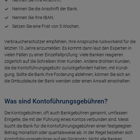
Nennen Sie die Anschrift der Bank.
Nennen Sie Ihre IBAN.
Setzen Sie eine Frist von 3 Wochen.
Verbraucher­schützer empfeh­len, Ihre An­sprüche rück­wirkend für die
letz­ten 10 Jahre anzu­melden. Es kommt dann laut den Experten in
vielen Fällen zu einer Einzel­fall­prüfung. Viele Banken rea­gieren
zöger­lich auf die Schreiben Ihrer Kunden. Andere drohten Kunden,
die die Konto­führungs­gebühr zurück­gefor­dert hatten, mit Kündi­
gung. Sollte die Bank Ihre Forder­ung ableh­nen, können Sie sich an
die Ombuds­leute der Bank wenden oder einen An­walt einschalten.
Was sind Kontoführungsgebühren?
Die Kontogebühren, oft auch Bank­gebühren genannt, umfassen
Ent­gelte, die mit der Führung eines Kontos verbunden sind. Meist
bucht die Bank für die Konto­führungs­gebühren einen fest­gelegten
Betrag monat­lich oder quartals­weise ab. In der Regel beziehen sich
Konto­führungs­gebühren auf ein Giro­konto. Nicht alle Banken