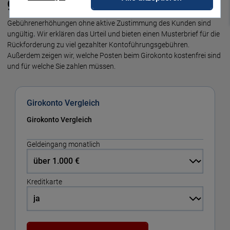
gebühren unzulässig sind
Gebühren­erhöhungen ohne aktive Zustim­mung des Kunden sind
ungül­tig
.
Wir erklären das Urteil und bieten einen Muster­brief für die
Rückfor­derung zu viel gezahl­ter Kontoführungsgebühren.
Außerdem zeigen wir, welche Posten beim Giro­konto kosten­frei sind
und für welche Sie zahlen müssen.
Girokonto Vergleich
Girokonto Vergleich
Geldeingang monatlich
Kreditkarte