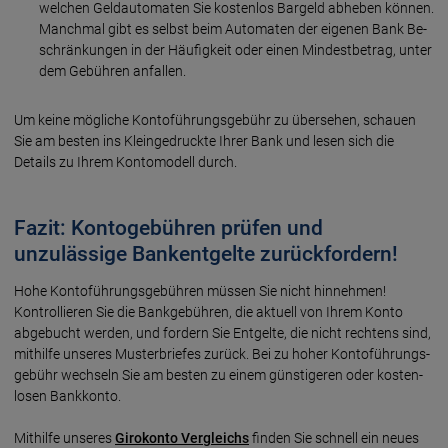
welchen Geld­auto­maten Sie kosten­los Bar­geld abheben können.
Manchmal gibt es selbst beim Auto­maten der eigenen Bank Be­
schrän­kungen in der Häufig­keit oder einen Mindest­betrag, unter
dem Gebühren anfallen.
Um keine mögliche Konto­führungs­gebühr zu übersehen, schauen
Sie am besten ins Klein­gedruckte Ihrer Bank und lesen sich die
Details zu Ihrem Konto­modell durch.
Fazit: Kontogebühren prüfen und
unzulässige Bankentgelte zurückfordern!
Hohe Kontoführungsgebühren müssen Sie nicht hinnehmen!
Kontrollieren Sie die Bank­gebühren, die aktuell von Ihrem Konto
abge­bucht werden, und fordern Sie Ent­gelte, die nicht rechtens sind,
mit­hilfe unseres Muster­briefes zurück. Bei zu hoher Konto­führungs­
gebühr wechseln Sie am besten zu einem günstigeren oder kosten­
losen Bank­konto.
Mithilfe unseres
Giro­konto Vergleichs
finden Sie schnell ein neues