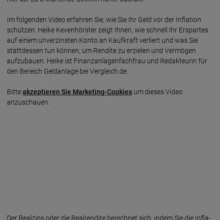
Im folgenden Video erfahren Sie, wie Sie Ihr Geld vor der Inflation
schützen. Heike Kevenhörster zeigt Ihnen, wie schnell Ihr Erspartes
auf einem unverzinsten Konto an Kauf­kraft verliert und was Sie
statt­dessen tun können, um Rendite zu erzielen und Vermögen
aufzubauen. Heike ist Finanz­anlagen­fachfrau und Redakteurin für
den Bereich Geld­anlage bei Vergleich.de.
Bitte
akzeptieren Sie Marketing-Cookies
um dieses Video
anzuschauen.
Der Realzins oder die Real­ren­dite be­rech­net sich, indem Sie die Infla­