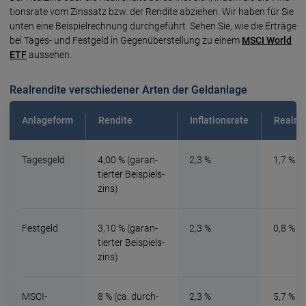
tions­rate vom Zins­satz bzw. der Ren­dite abziehen. Wir haben für Sie
unten eine Bei­spiel­rechnung durch­geführt. Sehen Sie, wie die Erträge
bei Tages- und Fest­geld in Gegen­über­stellung zu einem
MSCI World
ETF
aussehen.
Realrendite verschiedener Arten der Geldanlage
Anlageform
Rendite
Inflationsrate
Realre
Tagesgeld
4,00 % (garan­
2,3 %
1,7 %
tierter Beispiels­
zins)
Festgeld
3,10 % (garan­
2,3 %
0,8 %
tierter Beispiels­
zins)
MSCI-
8 % (ca. durch­
2,3 %
5,7 %