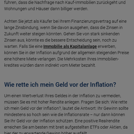
führen, dass die Nachfrage nach Kauf-Immobilien zurückgeht und
Wohnungen und Häuser dann billiger werden.
Achten Sie jetzt als Käufer bei Ihrem Finan­zierungs­vertrag auf eine
lange Zins­bindung, wenn Sie davon aus­gehen, dass die Zinsen in
Zukunft weiter steigen könnten. Gehen Sie von stark sinkenden
Zinsen aus, könnte es die bessere Entscheidung sein, noch zu
warten. Falls Sie eine
Immo­bilie als Kapi­tal­anlage
erwerben,
können Sie in der Infla­tion auf­grund der allge­mein stei­genden Preise
eine höhere Miete ver­langen. Die Mehr­kosten Ihres Immo­bilien­
kredites würden dann in­direkt vom Mieter bezahlt.
Wie rette ich mein Geld vor der Inflation?
Um einen Wert­ver­lust Ihres Geldes in der Infla­tion zu ver­meiden,
müssen Sie es mit hoher Ren­dite anlegen. Fragen Sie sich: Wie rette
ich mein Geld vor der Infla­tion?, lautet die Ant­wort: Ihr Gewinn sollte
min­des­tens so hoch sein wie die Infla­tions­rate – nur dann können
Sie Ihr Geld vor der Infla­tion schützen. Eine posi­tive Real­ren­dite
erreichen Sie am besten mit breit auf­ge­stellten ETFs oder Aktien, da
hier der zu erwar­tende Gewinn höher ausfällt.