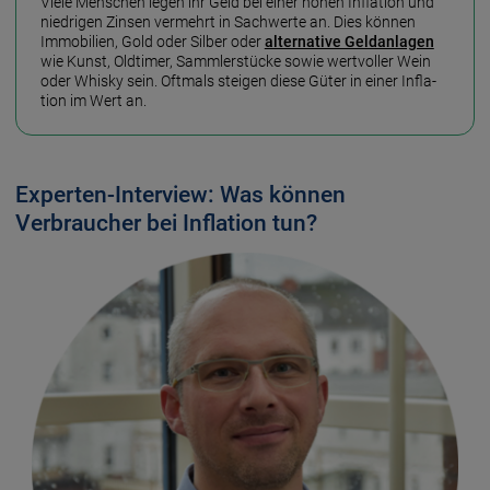
Viele Menschen legen ihr Geld bei einer hohen Infla­tion und
niedrigen Zinsen ver­mehrt in Sach­werte an. Dies können
Immo­bilien, Gold oder Silber oder
alter­native Geld­an­lagen
wie Kunst, Old­timer, Sammler­stücke sowie wert­voller Wein
oder Whisky sein. Oft­mals steigen diese Güter in einer Infla­
tion im Wert an.
Experten-Interview: Was können
Verbraucher bei Inflation tun?