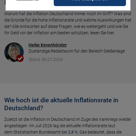
Inflationsrate
Warum hat die Inflation Deutschland immer noch im Griff? Was sind
die Gründe für die hohe Inflationsrate und welche Auswirkungen hat
sie? Alle Antworten auf diese Fragen, wie es weitergeht und wie Sie
Ihr Geld vor der Inflation am besten schützen, lesen Sie hier.
Heike Kevenhörster
Zuständige Redakteurin für den Bereich Geldanlage
Stand: 30.07.2026
Wie hoch ist die aktuelle Inflationsrate in
Deutschland?
Zuletzt ist die Inflation in Deutschland im Zuge des Irankriegs wieder
angestiegen. Im Juli 2026 lag die aktuelle Inflations­rate laut
dem Sta­tis­tischen Bundes­amt bei
2,8 %
. Das bedeutet, dass die