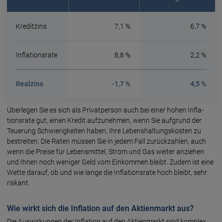
Kreditzins
7,1 %
6,7 %
Inflationsrate
8,8 %
2,2 %
Realzins
-1,7 %
4,5 %
Überlegen Sie es sich als Privat­person auch bei einer hohen Infla­
tions­rate gut, einen Kredit auf­zu­nehmen, wenn Sie auf­grund der
Teue­rung Schwierig­keiten haben, Ihre Lebens­haltungs­kosten zu
bestreiten. Die Raten müssen Sie in jedem Fall zurück­zahlen, auch
wenn die Preise für Lebens­mittel, Strom und Gas weiter an­ziehen
und Ihnen noch weniger Geld vom Ein­kommen bleibt. Zudem ist eine
Wette darauf, ob und wie lange die Infla­tions­rate hoch bleibt, sehr
riskant.
Wie wirkt sich die Inflation auf den Aktienmarkt aus?
Die Auswirkungen der Inflation auf den Aktien­markt sind komplex.