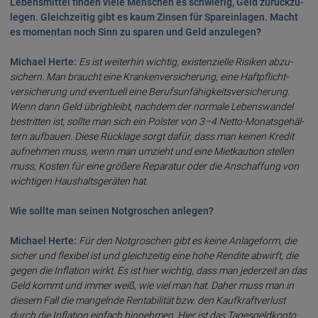
Lebens­mit­tel fin­den viele Men­schen es schwie­rig, Geld zurück­zu­
le­gen. Gleich­zei­tig gibt es kaum Zin­sen für Spar­ein­lagen. Macht
es momen­tan noch Sinn zu sparen und Geld anzu­le­gen?
Michael Herte:
Es ist weiter­hin wichtig, exis­ten­ziel­le Risi­ken abzu­
sichern. Man braucht eine Kranken­versiche­rung, eine Haft­pflicht­
versiche­rung und even­tu­ell eine Berufs­unfähig­keits­ver­siche­rung.
Wenn dann Geld übrig­bleibt, nach­dem der normale Lebens­wan­del
bestrit­ten ist, soll­te man sich ein Pols­ter von 3–4 Netto-Monats­gehäl­
tern auf­bau­en. Diese Rück­lage sorgt dafür, dass man keinen Kredit
auf­neh­men muss, wenn man um­zieht und eine Miet­kau­tion stel­len
muss, Kosten für eine größe­re Repa­ra­tur oder die An­schaf­fung von
wich­ti­gen Haus­halts­gerä­ten hat.
Wie sollte man seinen Not­gro­schen an­le­gen?
Michael Herte:
Für den Not­gro­schen gibt es keine An­lage­form, die
sicher und flexibel ist und gleich­zei­tig eine hohe Ren­di­te ab­wirft, die
gegen die In­fla­tion wirkt. Es ist hier wich­tig, dass man jeder­zeit an das
Geld kommt und immer weiß, wie viel man hat. Daher muss man in
die­sem Fall die mangeln­de Ren­ta­bili­tät bzw. den Kauf­kraft­ver­lust
durch die In­fla­tion ein­fach hin­neh­men. Hier ist das Tages­geld­kon­to