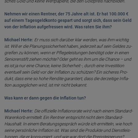
sches Gold und keine Wert­papie­re, die den Gold­preis nach­bilden.
Nehmen wir einen Rentner, der 75 Jahre alt ist. Er hat 100.000 €
auf einem Tages­geld­konto ge­spart und sorgt sich, dass sein Geld
von der Infla­tion auf­ge­fres­sen wird. Was raten Sie ihm?
Michael Herte:
Er muss sich darü­ber klar wer­den, was ihm wich­tig
ist. Will er die Planungs­sicher­heit haben, jeder­zeit auf sein Geldes zu­
grei­fen zu kön­nen, wenn er Pflege­leis­tun­gen benö­tigt oder in einen
Senioren­stift ziehen möchte? Oder geht es ihm um die Chance – und
es ist ja nur eine Chance, keine Sicher­heit -, durch eine Investi­tion
even­tu­ell sein Geld vor der Infla­tion zu schüt­zen? Ein siche­res Pro­
dukt, dass eine so ho­he Ren­dite garan­tiert, dass die der­zeiti­ge Infla­
tion aus­gegli­chen wird, ist mir nicht be­kannt.
Was kann er dann gegen die Infl­ation tun?
Michael Herte:
Die offi­zielle Infla­tions­rate wird nach einem Stand­ard-
Waren­korb er­mit­telt. Ein Rent­ner ent­spricht nicht dem Stand­ard-
Haus­halt. In einem Beratungs­ge­spräch würde ich ermit­teln, wie hoch
seine persön­liche Infla­tion ist. Was sind die Produk­te und Dienst­leis­
tun­gen, die er konsu­miert, und wie war dort die Preis­steige­rung?