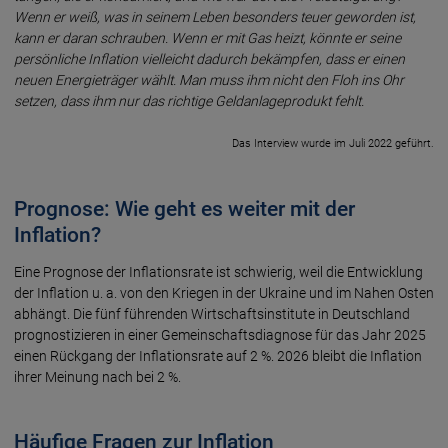
Wenn er weiß, was in seinem Leben beson­ders teuer gewor­den ist,
kann er daran schrau­ben. Wenn er mit Gas heizt, könnte er seine
persön­liche Infla­tion viel­leicht da­durch bekämp­fen, dass er einen
neuen Energie­trä­ger wählt. Man muss ihm nicht den Floh ins Ohr
setzen, dass ihm nur das rich­tige Geld­an­lage­pro­dukt fehlt.
Das Interview wurde im Juli 2022 geführt.
Prognose: Wie geht es weiter mit der
Inflation?
Eine Prognose der Infla­tions­rate ist schwie­rig, weil die Ent­wick­lung
der Infla­tion u. a. von den Kriegen in der Ukraine und im Nahen Osten
abhängt. Die fünf führenden Wirtschaftsinstitute in Deutschland
prognostizieren in einer Gemeinschaftsdiagnose für das Jahr 2025
einen Rückgang der Inflationsrate auf 2 %. 2026 bleibt die Inflation
ihrer Meinung nach bei 2 %.
Häufige Fragen zur Inflation