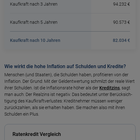
Kaufkraft nach 3 Jahren
94.232 €
Kaufkraft nach 5 Jahren
90.573 €
Kaufkraft nach 10 Jahren
82.034 €
Wie wirkt die hohe Inflation auf Schulden und Kredite?
Menschen (und Staaten), die Schulden haben, profi­tieren von der
Inflation. Der Grund: Mit der Geld­ent­wertung schmilzt der reale Wert
ihrer Schulden. Ist die Infla­tions­rate höher als der
Kredit­zins
, sagt
man auch: Der Real­zins ist negativ. Das bedeutet unter Berück­sich­
tigung des Kauf­kraft­ver­lustes: Kredit­nehmer müssen weniger
zurück­zahlen, als sie erhalten haben. Sie machen also mit ihren
Schulden ein Plus.
Ratenkredit Vergleich