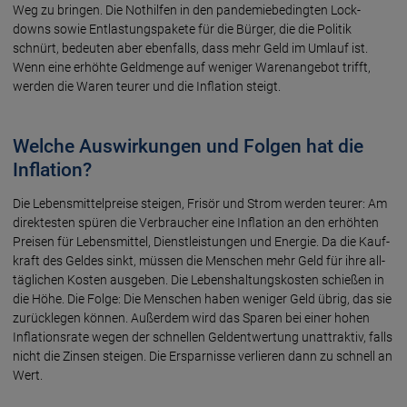
Weg zu bringen. Die Not­hilfen in den pandemie­bedingten Lock­
downs sowie Ent­lastungs­pakete für die Bürger, die die Politik
schnürt, bedeuten aber ebenfalls, dass mehr Geld im Umlauf ist.
Wenn eine erhöhte Geld­menge auf weniger Warenangebot trifft,
werden die Waren teurer und die Inflation steigt.
Welche Auswirkungen und Folgen hat die
Inflation?
Die Lebensmittelpreise steigen, Frisör und Strom werden teurer: Am
direk­testen spü­ren die Ver­braucher eine In­flation an den erhöhten
Preisen für Lebens­mittel, Dienst­leis­tungen und Energie. Da die Kauf­
kraft des Geldes sinkt, müssen die Men­schen mehr Geld für ihre all­
täg­lichen Kosten ausgeben. Die Lebens­haltungs­kosten schießen in
die Höhe. Die Folge: Die Menschen haben weniger Geld übrig, das sie
zurück­legen können. Außer­dem wird das Sparen bei einer hohen
Infla­tions­rate wegen der schnel­len Geld­ent­wertung un­attrak­tiv, falls
nicht die Zin­sen steigen. Die Er­spar­nisse ver­lieren dann zu schnell an
Wert.