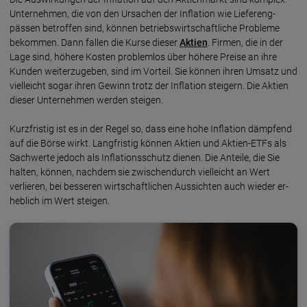
Unternehmen, die von den Ursachen der Infla­tion wie Liefer­eng­
pässen betroffen sind, können betriebs­wirt­schaft­liche Probleme
bekommen. Dann fallen die Kurse dieser
Aktien
. Firmen, die in der
Lage sind, höhere Kosten problem­los über höhere Preise an ihre
Kunden weiter­zu­geben, sind im Vorteil. Sie können ihren Um­satz und
vielleicht sogar ihren Gewinn trotz der Infla­tion steigern. Die Aktien
dieser Unter­nehmen werden steigen.
Kurzfristig ist es in der Regel so, dass eine hohe Inflation dämpfend
auf die Börse wirkt. Lang­fris­tig können Aktien und Aktien-ETFs als
Sach­werte jedoch als Infla­tions­schutz dienen. Die An­teile, die Sie
halten, können, nachdem sie zwischen­durch viel­leicht an Wert
verlieren, bei besseren wirt­schaft­lichen Aus­sichten auch wieder er­
heb­lich im Wert steigen.