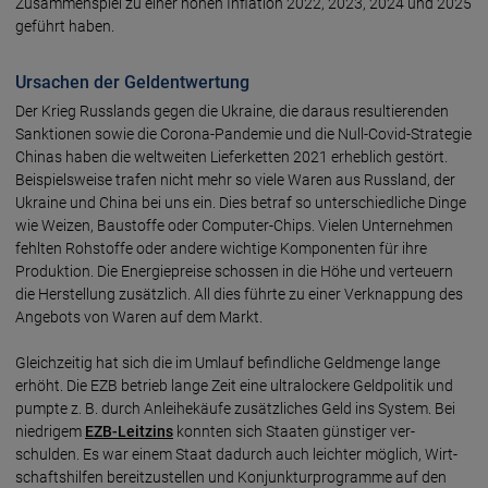
Zusammen­spiel zu einer hohen Infla­tion 2022, 2023, 2024 und 2025
geführt haben.
Ursachen der Geldentwertung
Der Krieg Russlands gegen die Ukraine, die daraus resul­tierenden
Sank­tionen sowie die Corona-Pandemie und die Null-Covid-Strategie
Chinas haben die welt­weiten Liefer­ketten 2021 er­heb­lich gestört.
Bei­spiels­weise trafen nicht mehr so viele Waren aus Russland, der
Ukraine und China bei uns ein. Dies betraf so unter­schied­liche Dinge
wie Weizen, Bau­stoffe oder Computer-Chips. Vielen Unter­nehmen
fehlten Roh­stoffe oder andere wichtige Kompo­nenten für ihre
Produktion. Die Energie­preise schossen in die Höhe und ver­teuern
die Her­stel­lung zusätzlich. All dies führte zu einer Ver­knappung des
Ange­bots von Waren auf dem Markt.
Gleichzeitig hat sich die im Umlauf be­find­liche Geld­menge lange
erhöht. Die EZB betrieb lange Zeit eine ultra­lockere Geld­politik und
pumpte z. B. durch An­leihe­käufe zusätz­liches Geld ins System. Bei
niedrigem
EZB-Leitzins
konnten sich Staaten güns­tiger ver­
schulden. Es war einem Staat dadurch auch leichter möglich, Wirt­
schafts­hilfen bereit­zu­stellen und Kon­junk­tur­programme auf den