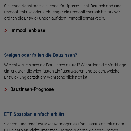
Sinkende Nachfrage, sinkende Kaufpreise – hat Deutschland eine
Immo­bilien­krise oder steht sogar ein Immo­bilien­crash bevor? Wir
ordnen die Ent­wick­lungen auf dem Immo­bilien­markt ein.
Immobilienblase
Steigen oder fallen die Bauzinsen?
Wie entwickeln sich die Bau­zinsen aktuell? Wir ordnen die Markt­lage
ein, erklären die wichtigsten Einfluss­faktoren und zeigen, welche
Entwicklung derzeit am wahr­scheinlichsten ist.
Bauzinsen-Prognose
ETF Sparplan einfach erklärt
Sicherer und renditestarker Vermögensaufbau lässt sich mit einem
ETF Sparplan leicht umsetzen. Gerade, wer mit kleinen Summen