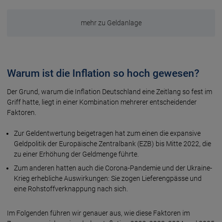
mehr zu Geldanlage
Warum ist die Inflation so hoch gewesen?
Der Grund, warum die Infla­tion Deutschland eine Zeitlang so fest im
Griff hatte, liegt in einer Kombi­nation mehrerer ent­schei­dender
Faktoren.
Zur Geldentwertung beigetragen hat zum einen die expansive
Geld­politik der Euro­päische Zentral­bank (EZB) bis Mitte 2022, die
zu einer Er­höhung der Geld­menge führte.
Zum anderen hatten auch die Corona-Pandemie und der Ukraine-
Krieg erhebliche Aus­wir­kungen: Sie zogen Liefer­eng­pässe und
eine Roh­stoff­ver­knappung nach sich.
Im Folgenden führen wir genauer aus, wie diese Fak­toren im