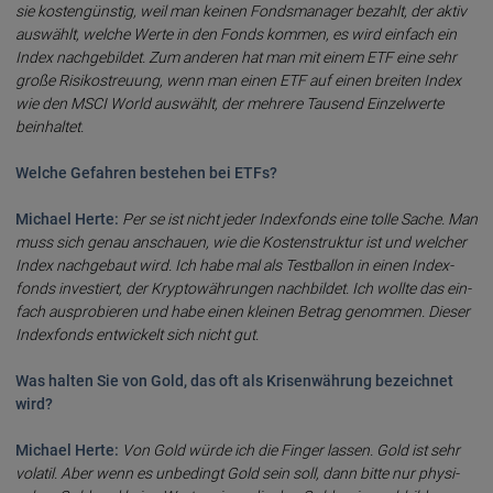
sie kosten­güns­tig, weil man keinen Fonds­mana­ger be­zahlt, der aktiv
aus­wählt, welche Werte in den Fonds kom­men, es wird ein­fach ein
Index nach­ge­bil­det. Zum ande­ren hat man mit einem ETF eine sehr
gro­ße Risiko­streu­ung, wenn man einen ETF auf einen brei­ten Index
wie den MSCI World aus­wählt, der mehre­re Tau­send Einzel­wer­te
bein­hal­tet.
Welche Gefahren bestehen bei ETFs?
Michael Herte:
Per se ist nicht jeder Index­fonds eine tolle Sache. Man
muss sich genau an­schau­en, wie die Kosten­struk­tur ist und welcher
Index nach­ge­baut wird. Ich habe mal als Test­bal­lon in einen Index­
fonds inves­tiert, der Krypto­währun­gen nach­bil­det. Ich woll­te das ein­
fach aus­pro­bie­ren und habe einen klei­nen Be­trag genom­men. Dieser
Index­fonds entwickelt sich nicht gut.
Was halten Sie von Gold, das oft als Krisen­wäh­rung bezeich­net
wird?
Michael Herte:
Von Gold würde ich die Finger las­sen. Gold ist sehr
vola­til. Aber wenn es unbe­dingt Gold sein soll, dann bitte nur physi­