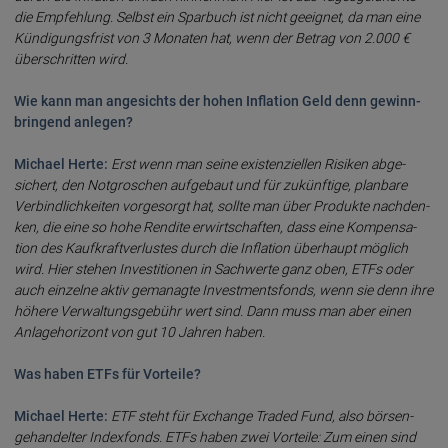
die Empfeh­lung. Selbst ein Spar­buch ist nicht ge­eig­net, da man eine
Kündi­gungs­frist von 3 Mona­ten hat, wenn der Betrag von 2.000 €
über­schrit­ten wird.
Wie kann man ange­sichts der ho­hen Infla­tion Geld denn gewinn­
brin­gend anle­gen?
Michael Herte:
Erst wenn man seine exis­tenziel­len Risi­ken abge­
sichert, den Not­gro­schen auf­ge­baut und für zukünf­tige, plan­ba­re
Ver­bind­lich­kei­ten vor­ge­sorgt hat, soll­te man über Pro­duk­te nach­den­
ken, die eine so ho­he Ren­di­te erwirt­schaf­ten, dass eine Kompensa­
tion des Kauf­kraft­ver­lus­tes durch die In­fla­tion über­haupt mög­lich
wird. Hier ste­hen Investi­tio­nen in Sach­werte ganz oben, ETFs oder
auch einzel­ne aktiv gemanag­te Invest­ments­fonds, wenn sie denn ihre
höhe­re Ver­wal­tungs­ge­bühr wert sind. Dann muss man aber ei­nen
Anlage­hori­zont von gut 10 Jahren haben.
Was haben ETFs für Vorteile?
Michael Herte:
ETF steht für Exchange Traded Fund, also börsen­
gehan­del­ter Index­fonds. ETFs haben zwei Vor­teile: Zum einen sind