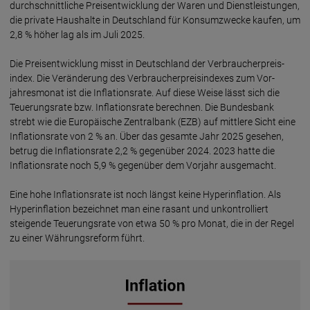
durch­schnitt­liche Preis­ent­wicklung der Waren und Dienst­leis­tungen,
die private Haus­halte in Deutschland für Kon­sum­zwecke kaufen, um
2,8 % höher lag als im Juli 2025.
Die Preisentwicklung misst in Deutschland der Ver­braucher­preis­
index. Die Ver­ände­rung des Ver­braucher­preis­indexes zum Vor­
jahres­monat ist die Inflations­rate. Auf diese Weise lässt sich die
Teuerungs­rate bzw. Inflations­rate berechnen. Die Bundes­bank
strebt wie die Euro­päische Zentral­bank (EZB) auf mittlere Sicht eine
Inflations­rate von 2 % an. Über das gesamte Jahr 2025 gesehen,
betrug die Inflationsrate 2,2 % gegenüber 2024. 2023 hatte die
Inflationsrate noch 5,9 % gegenüber dem Vorjahr ausgemacht.
Eine hohe Inflations­rate ist noch längst keine Hyper­inflation. Als
Hyper­inflation bezeichnet man eine rasant und un­kontrol­liert
steigende Teuerungs­rate von etwa 50 % pro Monat, die in der Regel
zu einer Währungs­reform führt.