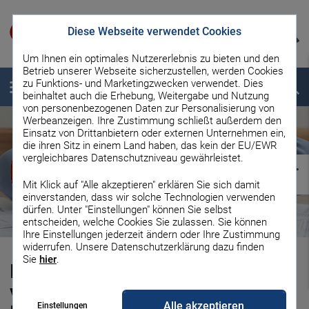
Diese Webseite verwendet Cookies
Um Ihnen ein optimales Nutzererlebnis zu bieten und den
Betrieb unserer Webseite sicherzustellen, werden Cookies
zu Funktions- und Marketingzwecken verwendet. Dies
Menü
Suche
beinhaltet auch die Erhebung, Weitergabe und Nutzung
von personenbezogenen Daten zur Personalisierung von
Werbeanzeigen. Ihre Zustimmung schließt außerdem den
Einsatz von Drittanbietern oder externen Unternehmen ein,
die ihren Sitz in einem Land haben, das kein der EU/EWR
vergleichbares Datenschutzniveau gewährleistet.
Mit Klick auf "Alle akzeptieren" erklären Sie sich damit
einverstanden, dass wir solche Technologien verwenden
dürfen. Unter "Einstellungen" können Sie selbst
entscheiden, welche Cookies Sie zulassen. Sie können
Ihre Einstellungen jederzeit ändern oder Ihre Zustimmung
widerrufen. Unsere Datenschutzerklärung dazu finden
Sie
hier
.
Inflation: So schützen Sie sich
vor den Folgen der hohen
Alle akzeptieren
Einstellungen