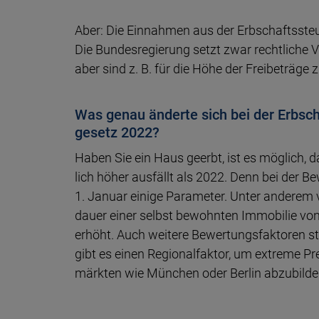
Aber: Die Einnahmen aus der Erb­schafts­steue
Die Bun­des­re­gie­rung setzt zwar recht­lich
aber sind z. B. für die Höhe der Frei­be­träge 
Was genau änderte sich bei der Erbsch
gesetz 2022?
Haben Sie ein Haus geerbt, ist es möglich, da
lich höher ausfällt als 2022. Denn bei der Be
1. Januar einige Para­meter. Unter an­de­rem ve
dauer einer selbst be­wohn­ten Immo­bilie vo
erhöht. Auch wei­tere Be­wer­tungs­fak­toren 
gibt es einen Regio­nal­faktor, um ex­treme Prei
märk­ten wie München oder Berlin abzubilde