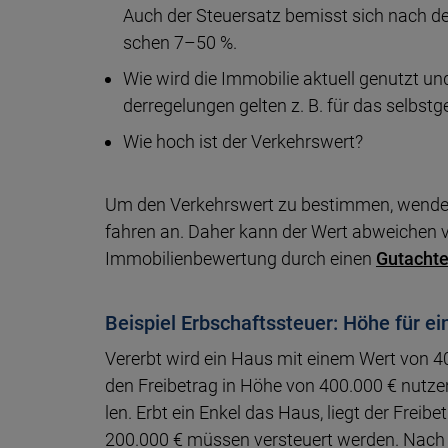
Auch der Steuer­satz bemisst sich nach de
schen 7–50 %.
Wie wird die Immobilie aktuell ge­nutzt un
der­re­ge­lungen gel­ten z. B. für das selbst
Wie hoch ist der Verkehrswert?
Um den Verkehrswert zu bestimmen, wendet da
fahren an. Daher kann der Wert ab­weichen vo
Immo­bilien­be­wer­tung durch einen
Gutachte
Beispiel Erbschaftssteuer: Höhe für e
Vererbt wird ein Haus mit einem Wert von 40
den Frei­be­trag in Höhe von 400.000 € nut­z
len. Erbt ein En­kel das Haus, liegt der Frei­be
200.000 € müssen ver­steu­ert werden. Nach