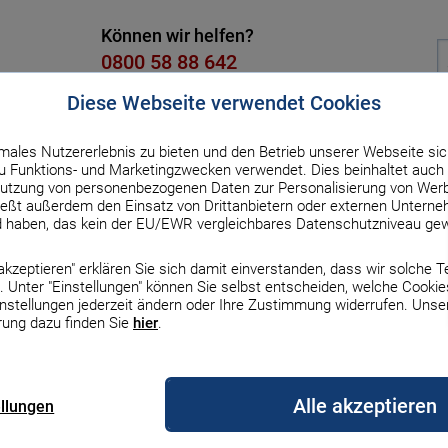
Können wir helfen?
0800 58 88 642
Kostenlos, Mo. bis Fr. von 8 bis 18
Diese Webseite verwendet Cookies
males Nutzererlebnis zu bieten und den Betrieb unserer Webseite sic
dit
Versicherung
Strom & Gas
DSL & Handy
Üb
 Funktions- und Marketingzwecken verwendet. Dies beinhaltet auch 
utzung von personenbezogenen Daten zur Personalisierung von Werb
ßt außerdem den Einsatz von Drittanbietern oder externen Unterneh
schaftssteuer
d haben, das kein der EU/EWR vergleichbares Datenschutzniveau gew
ur Übersicht
e akzeptieren" erklären Sie sich damit einverstanden, dass wir solche 
 Immobilien: So
 Unter "Einstellungen" können Sie selbst entscheiden, welche Cookie
Zinsen & Rechner
Zinsen & Rechner
Zinsen und Rechner
Gas
DSL
Auto & Haftpflicht
Finanzierung
Börse
Auto
Erneuerbare Energien
Top-Handys mit Vertr
Haus
instellungen jederzeit ändern oder Ihre Zustimmung widerrufen. Unse
rung dazu finden Sie
hier
.
le Bauzinsen
le Sparzinsen
zinsen
gleich
rgleich
z Versicherung
Darlehensarten im
MSCI-World-ETF
Autofinanzierung
Erneuerbare Energien
iPhone 17
Bauherrenhaftpflicht
e, wie Sie Ihre Immo­bilie später
rgleich
Überblick
Vergleich
Alle akzeptieren
ie Erb­schafts­steuer 2026 aus­fällt,
ellungen
nsen-Prognose
geldzinsen
rechner
s Vergleich
etanbieter wechseln
Europa-ETFs
Auto-Leasing
Wärmepumpe
iPhone 16
 Steuer­klasse Sie rech­nen müssen. Plus