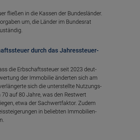
r fließen in die Kassen der Bun­des­länder.
e Vor­gaben um, die Länder im Bundes­rat
zuständig.
aftssteuer durch das Jahres­steuer­
ss die Erb­schafts­steuer seit 2023 deut­
­wer­tung der Immo­bilie än­derten sich am
r­längerte sich die un­ter­stellte Nut­zungs­
n 70 auf 80 Jah­re, was den Rest­wert
stiegen, etwa der Sach­wert­fak­tor. Zudem
s­stei­ge­rungen in be­lieb­ten Immo­bilien­
n.