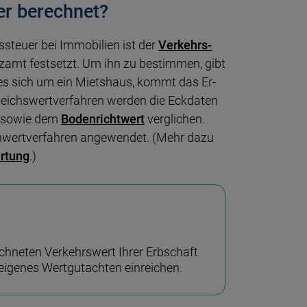
er berechnet?
­steuer bei Immo­bilien ist der
Ver­kehrs­
z­amt fest­setzt. Um ihn zu be­stimmen, gibt
lt es sich um ein Miets­haus, kommt das Er­
leichs­wert­ver­fahren werden die Eck­daten
en sowie dem
Boden­richt­wert
ver­glichen.
h­wert­ver­fahren an­ge­wendet. (Mehr dazu
ertung
.)
neten Ver­kehrs­wert Ihrer Erb­schaft
igenes Wert­gut­achten einreichen.