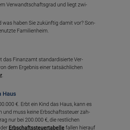
m Ver­wandt­schafts­grad und liegt zwi­
d was haben Sie zu­künf­tig damit vor? Son­
­ge­nutzte Familienheim.
s Finanz­amt stan­dar­di­sierte Ver­
n dem Er­geb­nis einer tat­säch­lichen
r
.
in Haus
0.000 €. Erbt ein Kind das Haus, kann es
en und muss keine Erb­schafts­steuer zah­
­trag nur bei 200.000 €, die rest­lichen
 der
Erb­schafts­steuer­tabelle
fallen hierauf