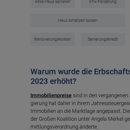
Altes Haus sanieren
Kfw-Förderung
Haus schätzen lassen
Renovierungskosten
Sanierungskredit
Warum wurde die Erbschafts
2023 erhöht?
Immobilienpreise
sind in den ver­gan­genen J
gie­rung hat daher in ihrem Jah­res­steuer­ge­
Immo­bilien an die Markt­lage angepasst. D
der Großen Koa­li­tion unter Angela Merkel ge­s
mitt­lungs­ver­ord­nung änderte.