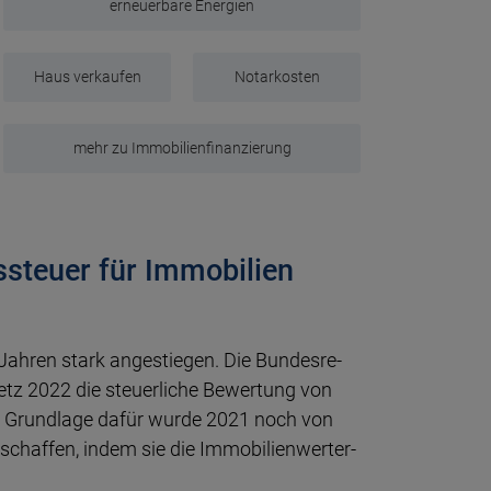
erneuerbare Energien
Haus verkaufen
Notarkosten
mehr zu Immobilienfinanzierung
steuer für Immobilien
ahren stark an­ge­stie­gen. Die Bun­des­re­
setz 2022 die steuer­liche Be­wer­tung von
ie Grund­lage dafür wurde 2021 noch von
chaf­fen, in­dem sie die Immo­bilien­wert­er­