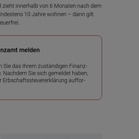
el zieht inner­halb von 6 Monaten nach dem
 min­des­tens 10 Jahre woh­nen – dann gilt
euerfrei.
anzamt melden
 Sie das Ihrem zu­stän­digen Finanz­
e. Nach­dem Sie sich ge­mel­det haben,
Erb­schafts­steuer­er­klärung auf­for­