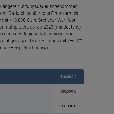
 längere Nut­zungs­dauer an­ge­nommen,
­höht. Da­durch schätzt das Finanz­amt ein
 mit 410.000 € ein. Steht der Wert fest,
 multi­pli­ziert, der ab 2023 (min­des­tens)
 noch der Regio­nal­fak­tor hinzu. Von
Erben ab­ge­zogen. Der Rest muss mit 7–50 %
gen­de Bei­spiel­rechnungen:
r
410.000 €
533.000 €
586.300 €