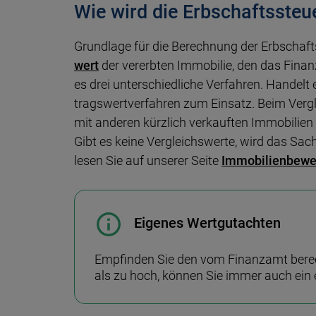
Wie wird die Erbschaftssteu
Grundlage für die Berechnung der Erb­schafts
wert
der ver­erb­ten Immo­bilie, den das Finan
es drei un­ter­schied­liche Ver­fahren. Hande
trags­wert­ver­fahren zum Ein­satz. Beim Ver­g
mit anderen kürz­lich ver­kauf­ten Immo­bili
Gibt es keine Ver­gleichs­werte, wird das Sac
lesen Sie auf unserer Seite
Immo­bilien­bew
Eigenes Wertgutachten
Empfinden Sie den vom Finanzamt be­rech­
als zu hoch, können Sie immer auch ein e