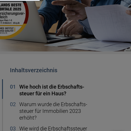
Handyvertrag kündigen
r
Ablauf Hauskauf
50.000 Euro anlegen
Kredit für Rentner
Gas sparen
ng
Wie viel Mbit brauche ich?
Musterdepot
Sanierungskredit
Heizkosten
erung
Firmendepot
50.000 Euro Kredit
Festgeld anlegen
Inhaltsverzeichnis
Wie hoch ist die Erb­schafts­
Sparen für Kinder
steuer für ein Haus?
Warum wurde die Erbschafts­
Altersvorsorge
steuer für Immo­bilien 2023
erhöht?
Wie wird die Erbschafts­steuer