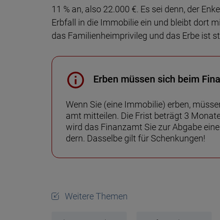
11 % an, also 22.000 €. Es sei denn, der Enk
Erb­fall in die Immo­bilie ein und bleibt dort
das Familien­heim­pri­vileg und das Erbe ist st
Erben müssen sich beim Fin
Wenn Sie (eine Immobilie) erben, müssen
amt mit­teilen. Die Frist be­trägt 3 Monat
wird das Finanz­amt Sie zur Ab­gabe einer 
dern. Das­selbe gilt für Schenkungen!
Weitere Themen