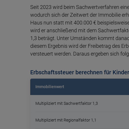
Seit 2023 wird beim Sachwertverfahren eine
wo­durch sich der Zeit­wert der Immo­bilie er
Haus nun statt mit 400.000 € bei­spiels­weise
wird er an­schließend mit dem Sach­wert­faktor
1,3 beträgt. Unter Um­stän­den kommt danach
diesem Er­geb­nis wird der Frei­be­trag des 
ver­steuert werden. Daraus er­ge­ben sich fol­
Erbschaftssteuer berechnen für Kinde
Immobilienwert
Multipliziert mit Sachwertfaktor 1,3
Multipliziert mit Regionalfaktor 1,1