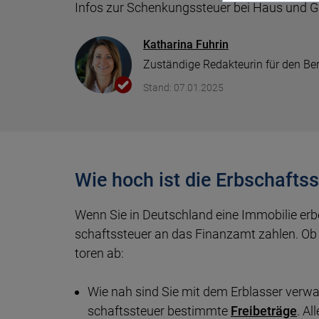
Vergleich
Kf
Infos zur Schen­kungs­steuer bei Haus und G
we
Depot Vergleich
Autokredit Vergleich
Gewerbestrom Vergleich
iPhone mit Vertrag
Baufi
Tages
Kredi
Gasan
Katharina Fuhrin
Berufsunfähigkeitsversicherung
Zuständige Redakteurin für den Be
Sc
ETF Vergleich
Auto-Leasing Vergleich
Stromanbieter wechseln
Prepaid Vergleich
Tilgu
Festge
Kredit
Gaspr
Stand: 07.01.2025
Krankentagegeld
Daten
Pr
ETF Sparplan Vergleich
Firmenkredit
Strompreise
Datentarife Vergleich
Wie vi
leiste
Immobilien Investment
Heizstrom Vergleich
Wie hoch ist die Erbschaftss
KfW Z
Girokonto Vergleich
Wenn Sie in Deutschland eine Immo­bilie erb
Immob
schafts­steuer an das Finanz­amt zahlen. Ob 
toren ab:
Kreditkarten Vergleich
Wie nah sind Sie mit dem Erb­lasser ver­wa
schafts­steuer be­stimmte
Frei­be­träge
. Al