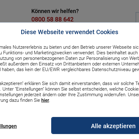
Können wir helfen?
0800 58 88 642
Kostenlos, Mo. bis Fr. von 8 bis 18
Diese Webseite verwendet Cookies
males Nutzererlebnis zu bieten und den Betrieb unserer Webseite sic
dit
Versicherung
Strom & Gas
DSL & Handy
Üb
 Funktions- und Marketingzwecken verwendet. Dies beinhaltet auch 
utzung von personenbezogenen Daten zur Personalisierung von Werb
ßt außerdem den Einsatz von Drittanbietern oder externen Unterneh
estment
Crowdfunding
d haben, das kein der EU/EWR vergleichbares Datenschutzniveau gew
ur Übersicht
e akzeptieren" erklären Sie sich damit einverstanden, dass wir solche 
danlage: Projekte,
 Unter "Einstellungen" können Sie selbst entscheiden, welche Cookie
Zinsen & Rechner
Zinsen & Rechner
Zinsen und Rechner
Gas
DSL
Auto & Haftpflicht
Finanzierung
Börse
Auto
Erneuerbare Energien
Top-Handys mit Vertr
Haus
instellungen jederzeit ändern oder Ihre Zustimmung widerrufen. Unse
iche Risiken
rung dazu finden Sie
hier
.
le Bauzinsen
le Sparzinsen
zinsen
gleich
rgleich
z Versicherung
Darlehensarten im
MSCI-World-ETF
Autofinanzierung
Erneuerbare Energien
iPhone 17
Bauherrenhaftpflicht
, wenn sie finanziell unterstützt
rgleich
Überblick
Vergleich
Alle akzeptieren
Schwarmfinanzierung, bei der viele
ellungen
nsen-Prognose
geldzinsen
rechner
s Vergleich
etanbieter wechseln
Europa-ETFs
Auto-Leasing
Wärmepumpe
iPhone 16
n ein Projekt oder Unternehmen