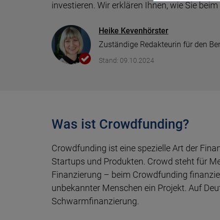
Vergleich
Kf
investieren. Wir erklären Ihnen, wie Sie be
we
Depot Vergleich
Autokredit Vergleich
Gewerbestrom Vergleich
iPhone mit Vertrag
Baufi
Tages
Kredi
Gasan
Heike Kevenhörster
Berufsunfähigkeitsversicherung
Zuständige Redakteurin für den Be
Sc
ETF Vergleich
Auto-Leasing Vergleich
Stromanbieter wechseln
Prepaid Vergleich
Tilgu
Festge
Kredit
Gaspr
Stand: 09.10.2024
Krankentagegeld
Daten
Pr
ETF Sparplan Vergleich
Firmenkredit
Strompreise
Datentarife Vergleich
Wie vi
leiste
Immobilien Investment
Heizstrom Vergleich
Was ist Crowdfunding?
KfW Z
Girokonto Vergleich
Crowdfunding ist eine spezielle Art der Fina
Immob
Startups und Produkten. Crowd steht für 
Finanzierung – beim Crowdfunding finanzier
Kreditkarten Vergleich
unbekannter Menschen ein Projekt. Auf Deu
Schwarmfinanzierung.