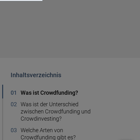
Handyvertrag kündigen
r
Ablauf Hauskauf
50.000 Euro anlegen
Kredit für Rentner
Gas sparen
ng
Wie viel Mbit brauche ich?
Musterdepot
Sanierungskredit
Heizkosten
erung
Firmendepot
50.000 Euro Kredit
Festgeld anlegen
Inhaltsverzeichnis
Was ist Crowdfunding?
Sparen für Kinder
Was ist der Unterschied
zwischen Crowdfunding und
Altersvorsorge
Crowdinvesting?
Welche Arten von
Crowdfunding gibt es?